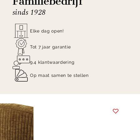
Familiebedrijf
sinds 1928
Elke dag open!
Tot 7 jaar garantie
9.4 klantwaardering
Op maat samen te stellen
Item
1
of
8