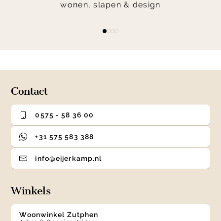
wonen, slapen & design
Item
item
item
item
item
1
0
1
2
3
of
4
Contact
0575 - 58 36 00
+31 575 583 388
info@eijerkamp.nl
Winkels
Woonwinkel Zutphen