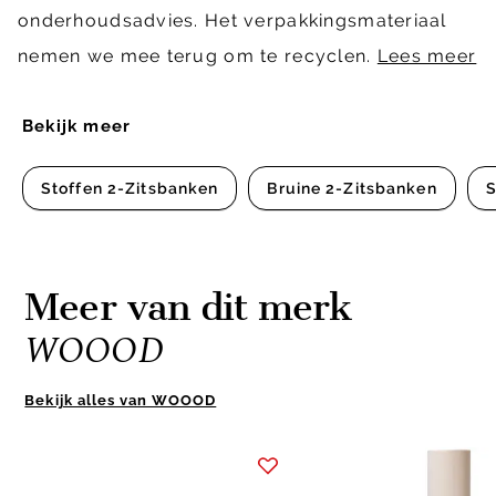
onderhoudsadvies. Het verpakkingsmateriaal
nemen we mee terug om te recyclen.
Lees meer
Bekijk meer
Stoffen 2-Zitsbanken
Bruine 2-Zitsbanken
S
Meer van dit merk
WOOOD
Bekijk alles van WOOOD
Item
1