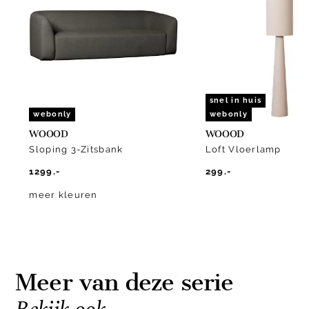
of
10
snel in huis
webonly
webonly
WOOOD
WOOOD
Sloping 3-Zitsbank
Loft Vloerlamp
1299.-
299.-
meer kleuren
Meer van deze serie