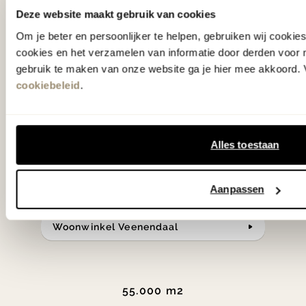
hebben met liefde de mooiste woon-,
Deze website maakt gebruik van cookies
slaap- en designcollecties
Om je beter en persoonlijker te helpen, gebruiken wij cooki
cookies en het verzamelen van informatie door derden voor 
samengesteld met de mooiste
gebruik te maken van onze website ga je hier mee akkoord. V
klassiekers en de nieuwste ontwerpen
cookiebeleid
.
in verrassende materialen en kleuren!
Bekijk onze openingstijden en
Alles toestaan
bereken je route.
Aanpassen
Woonwinkel Zutphen
Woonwinkel Veenendaal
55.000 m2