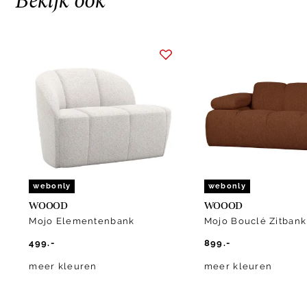
Bekijk ook
Item
1
of
10
webonly
webonly
WOOOD
WOOOD
Mojo Elementenbank
Mojo Bouclé Zitbank
499.-
899.-
meer kleuren
meer kleuren