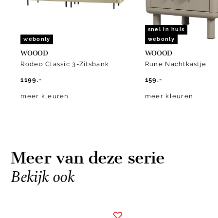
snel in huis
webonly
webonly
WOOOD
WOOOD
Rodeo Classic 3-Zitsbank
Rune Nachtkastje
1199.-
159.-
meer kleuren
meer kleuren
Meer van deze serie
Bekijk ook
Item