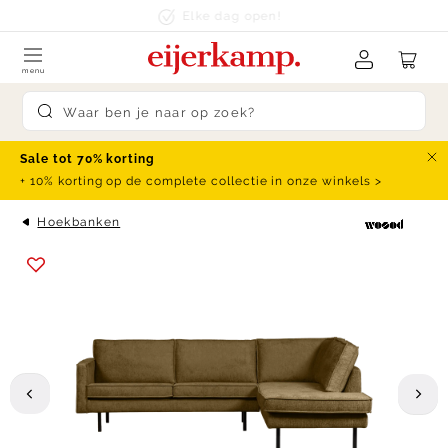
Skip to content
klanten beoordelen ons met een
9.4
menu
Submit search
Sale tot 70% korting
Slu
+ 10% korting op de complete collectie in onze winkels >
Hoekbanken