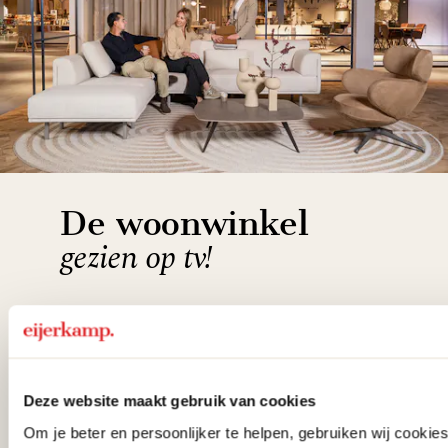
De woonwinkel
gezien op tv!
Wie kent het programma vtwonen
'Weer verliefd op je huis' niet? We
hebben met liefde de mooiste woon-,
Deze website maakt gebruik van cookies
slaap- en designcollecties
Om je beter en persoonlijker te helpen, gebruiken wij cooki
samengesteld met de mooiste