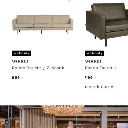
1
of
10
webonly
webonly
WOOOD
WOOOD
Rodeo Bouclé 3-Zitsbank
Rodeo Fauteuil
999.-
699.-
meer kleuren