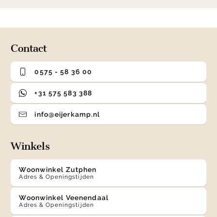
1
0
1
2
3
of
4
Contact
0575 - 58 36 00
+31 575 583 388
info@eijerkamp.nl
Winkels
Woonwinkel Zutphen
Adres & Openingstijden
Woonwinkel Veenendaal
Adres & Openingstijden