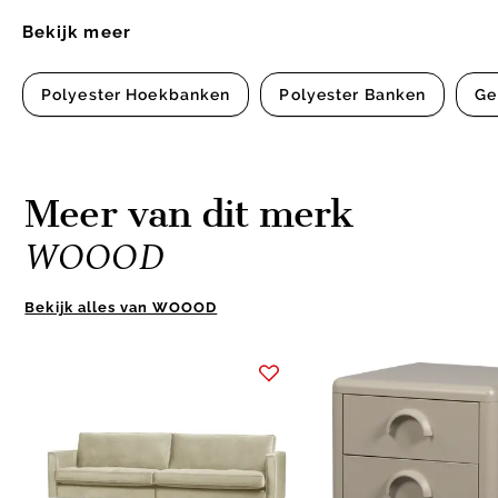
Bekijk meer
Polyester Hoekbanken
Polyester Banken
Ge
Meer van dit merk
WOOOD
Bekijk alles van WOOOD
Item
1
of
10