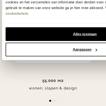
cookies en het verzamelen van informatie door derden voor 
klassiekers en de nieuwste ontwerpen
gebruik te maken van onze website ga je hier mee akkoord. V
cookiebeleid
.
in verrassende materialen en kleuren!
Bekijk onze openingstijden en
Alles toestaan
bereken je route.
Woonwinkel Zutphen
Aanpassen
Woonwinkel Veenendaal
55.000 m2
wonen, slapen & design
Item
item
item
item
item