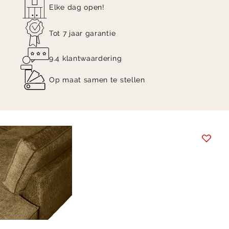
Elke dag open!
Tot 7 jaar garantie
9.4 klantwaardering
Op maat samen te stellen
Item
1
of
5