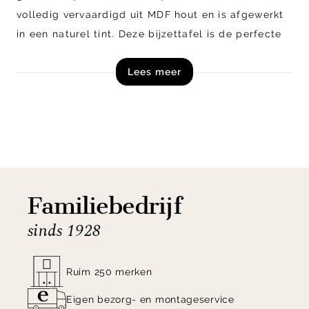
volledig vervaardigd uit MDF hout en is afgewerkt
in
een naturel tint
. Deze bijzettafel is de perfecte
plek om woonaccessoires of een kopje koffie op te
Lees meer
plaatsen. Daarnaast is deze tafel ook zeker
geschikt als nachtkastje naast het bed.
Naast de vertoonde uitvoering is deze bijzettafel
ook verkrijgbaar in diverse andere kleuren. Leuk
om de verschillende kleuren met elkaar te
combineren!
Familiebedrijf
sinds 1928
Shop bijzettafel Sasha van WOOOD nu online!
Ruim 250 merken
Eigen bezorg- en montageservice