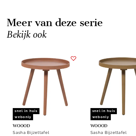
Meer van deze serie
Bekijk ook
Item
1
of
2
snel in huis
snel in huis
webonly
webonly
WOOOD
WOOOD
Sasha Bijzettafel
Sasha Bijzettafel