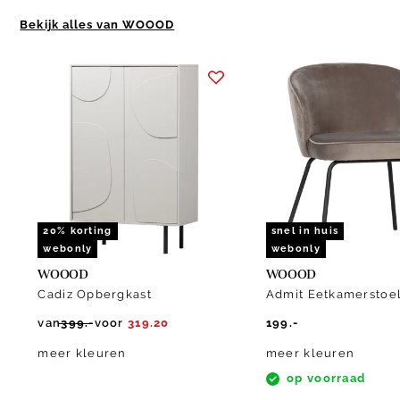
Bekijk alles van WOOOD
Item
1
of
10
20% korting
snel in huis
webonly
webonly
WOOOD
WOOOD
Cadiz Opbergkast
Admit Eetkamerstoe
van
399.-
voor
319.20
199.-
meer kleuren
meer kleuren
op voorraad