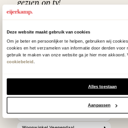
gezien op tv!
Wie kent het programma vtwonen
'Weer verliefd op je huis' niet? We
Deze website maakt gebruik van cookies
hebben met liefde de mooiste woon-,
Om je beter en persoonlijker te helpen, gebruiken wij cooki
slaap- en designcollecties
cookies en het verzamelen van informatie door derden voor 
gebruik te maken van onze website ga je hier mee akkoord. V
samengesteld met de mooiste
cookiebeleid
.
klassiekers en de nieuwste ontwerpen
in verrassende materialen en kleuren!
Alles toestaan
Bekijk onze openingstijden en
bereken je route.
Aanpassen
Woonwinkel Zutphen
Woonwinkel Veenendaal