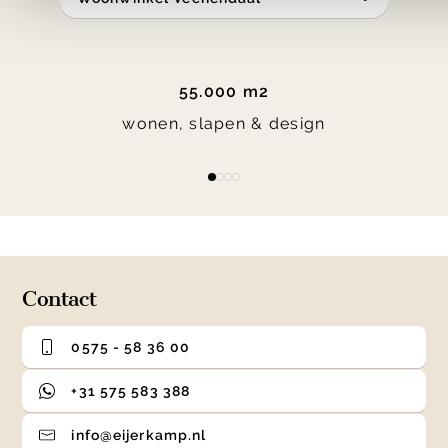
55.000 m2
wonen, slapen & design
Item
item
item
item
item
1
0
1
2
3
of
4
Contact
0575 - 58 36 00
+31 575 583 388
info@eijerkamp.nl