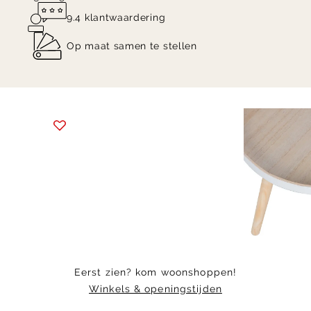
9.4 klantwaardering
Op maat samen te stellen
Item
1
of
7
Eerst zien? kom woonshoppen!
Winkels & openingstijden