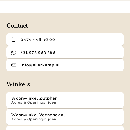
0
1
2
3
of
4
Contact
0575 - 58 36 00
+31 575 583 388
info@eijerkamp.nl
Winkels
Woonwinkel Zutphen
Adres & Openingstijden
Woonwinkel Veenendaal
Adres & Openingstijden