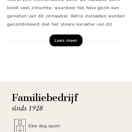
biedt veel zitruimte, waardoor het hele gezin kan
genieten van dit zitmeubel. Retro invloeden worden
gecombineerd met het stoere karakter van dit
bankstel.
Lees meer
De zachte ribstof in de kleur Graphite
geeft
Statement een royale uitstraling en is heerlijk
aaibaar. De hoekbank is opgebouwd uit een houten
frame dat is voorzien van bonell vering en
koudschuim vulling, welke zorgen voor een prettig
zitcomfort. De zwart gelakte poten van stevig
Familiebedrijf
berkenhout geven de bank ondanks de royale
sinds 1928
afmetingen een luchtige uitstraling.
Hoekbank Statement is verkrijgbaar in een tal van
Elke dag open!