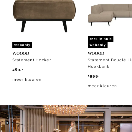
of
10
snel in huis
webonly
webonly
WOOOD
WOOOD
Statement Hocker
Statement Bouclé Li
Hoekbank
269.-
1999.-
meer kleuren
meer kleuren