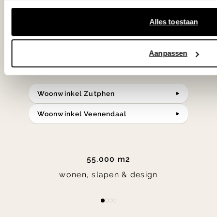
klassiekers en de nieuwste ontwerpen
Alles toestaan
in verrassende materialen en kleuren!
Bekijk onze openingstijden en
Aanpassen
bereken je route.
Woonwinkel Zutphen
Woonwinkel Veenendaal
55.000 m2
wonen, slapen & design
Item
item
item
item
item
1