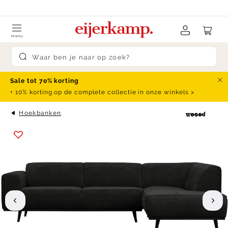
Skip to content
Ruim 250 merken
menu
Submit search
Sale tot 70% korting
Slu
+ 10% korting op de complete collectie in onze winkels >
Hoekbanken