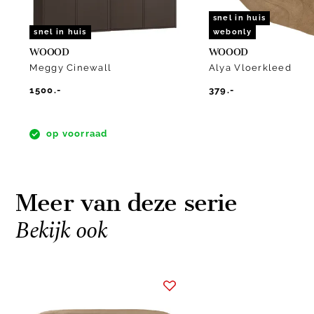
snel in huis
snel in huis
webonly
WOOOD
WOOOD
Meggy Cinewall
Alya Vloerkleed
1500.-
379.-
op voorraad
Meer van deze serie
Bekijk ook
Item
1