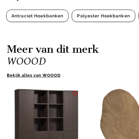
Antraciet Hoekbanken
Polyester Hoekbanken
Meer van dit merk
WOOOD
Bekijk alles van WOOOD
Item
1
of
10