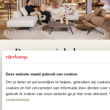
De woonwinkel
gezien op tv!
Wie kent het programma vtwonen
Deze website maakt gebruik van cookies
'Weer verliefd op je huis' niet? We
Om je beter en persoonlijker te helpen, gebruiken wij cooki
cookies en het verzamelen van informatie door derden voor 
hebben met liefde de mooiste woon-,
gebruik te maken van onze website ga je hier mee akkoord. V
slaap- en designcollecties
cookiebeleid
.
samengesteld met de mooiste