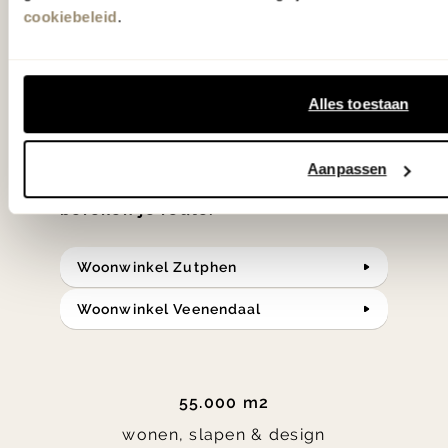
cookiebeleid
.
slaap- en designcollecties
samengesteld met de mooiste
klassiekers en de nieuwste ontwerpen
Alles toestaan
in verrassende materialen en kleuren!
Aanpassen
Bekijk onze openingstijden en
bereken je route.
Woonwinkel Zutphen
Woonwinkel Veenendaal
55.000 m2
wonen, slapen & design