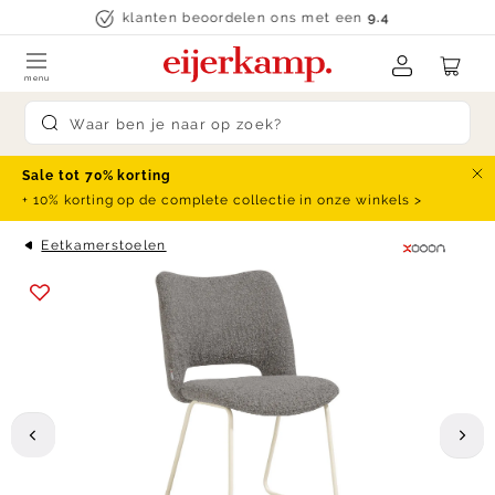
Skip to content
klanten beoordelen ons met een
9.4
menu
Submit search
Sale tot 70% korting
Slu
+ 10% korting op de complete collectie in onze winkels >
Eetkamerstoelen