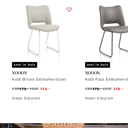
Item
1
of
4
snel in huis
snel in huis
XOOON
XOOON
Kodi Brioni Eetkamerstoel
Kodi Pala Eetkamers
van
179.-
voor
129.-
van
179.-
voor
129.-
meer kleuren
meer kleuren