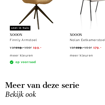
10
snel in huis
XOOON
XOOON
Finnly Armstoel
Nolan Eetkamerstoe
van
219.-
voor
199.-
van
229.-
voor
179.-
meer kleuren
meer kleuren
op voorraad
Meer van deze serie
Bekijk ook