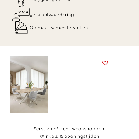
9.4 klantwaardering
Op maat samen te stellen
Item
1
of
3
Eerst zien? kom woonshoppen!
Winkels & openingstijden