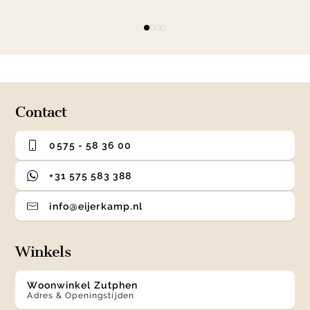
Item
item
item
item
item
1
0
1
2
3
of
4
Contact
0575 - 58 36 00
+31 575 583 388
info@eijerkamp.nl
Winkels
Woonwinkel Zutphen
Adres & Openingstijden