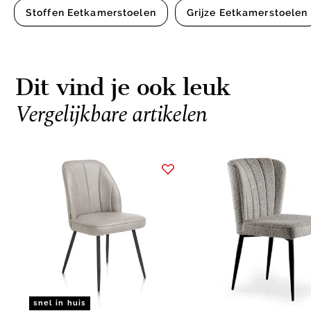
Stoffen Eetkamerstoelen
Grijze Eetkamerstoelen
Dit vind je ook leuk
Vergelijkbare artikelen
Item
1
of
15
snel in huis