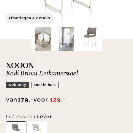
Afmetingen & details
XOOON
Kodi Brioni Eetkamerstoel
web only
snel in huis
van
179.-
voor
129.-
In 2 kleuren
Lever