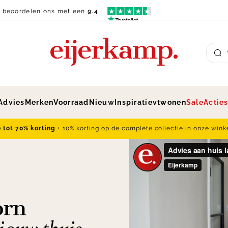
n beoordelen ons met een
9.4
Su
Advies
Merken
Voorraad
Nieuw
Inspiratie
vtwonen
Sale
Actie
e tot 70% korting
+ 10% korting op de complete collectie in onze wink
orn