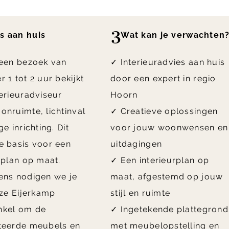
3
s aan huis
Wat kan je verwachten
 een bezoek van
✓ Interieuradvies aan huis
 1 tot 2 uur bekijkt
door een expert in regio
erieuradviseur
Hoorn
nruimte, lichtinval
✓ Creatieve oplossingen
ge inrichting. Dit
voor jouw woonwensen en
e basis voor een
uitdagingen
rplan op maat.
✓ Een interieurplan op
ens nodigen we je
maat, afgestemd op jouw
nze Eijerkamp
stijl en ruimte
kel om de
✓ Ingetekende plattegrond
teerde meubels en
met meubelopstelling en