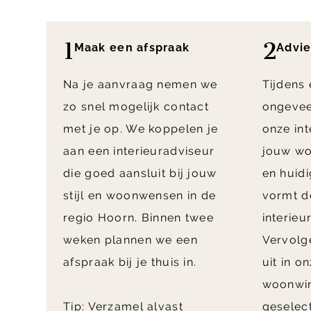
1
2
Maak een afspraak
Advie
Na je aanvraag nemen we
Tijdens
zo snel mogelijk contact
ongeveer
met je op. We koppelen je
onze int
aan een interieuradviseur
jouw woo
die goed aansluit bij jouw
en huidi
stijl en woonwensen in de
vormt d
regio Hoorn. Binnen twee
interieu
weken plannen we een
Vervolg
afspraak bij je thuis in.
uit in o
woonwin
Tip: Verzamel alvast
geselec