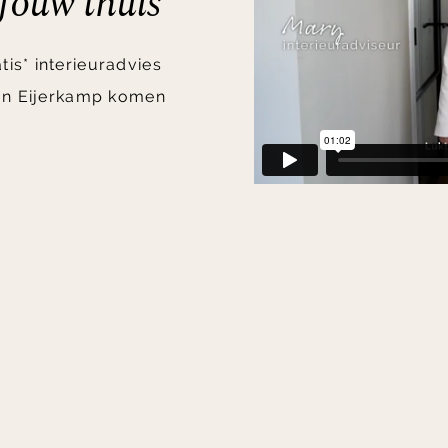
 jouw thuis
is* interieuradvies
 van Eijerkamp komen