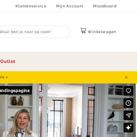
Klantenservice
Mijn Account
Moodboard
Winkelwagen
bmit search
s
Outlet
els >
Sluit