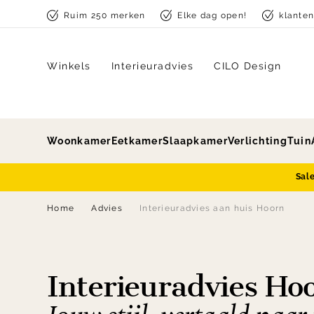
Skip to content
Ruim 250 merken
Elke dag open!
klante
Winkels
Interieuradvies
CILO Design
Woonkamer
Eetkamer
Slaapkamer
Verlichting
Tuin
Sal
Home
Advies
Interieuradvies aan huis Hoorn
Interieuradvies Ho