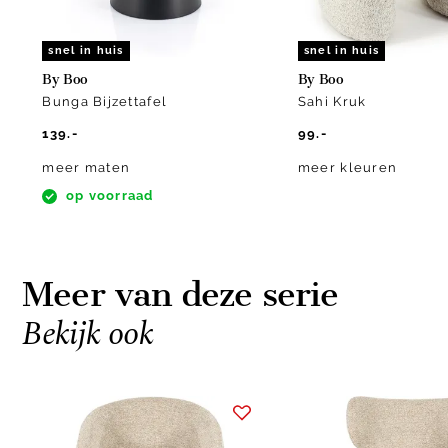
snel in huis
snel in huis
By Boo
By Boo
Bunga Bijzettafel
Sahi Kruk
139.-
99.-
meer maten
meer kleuren
op voorraad
Meer van deze serie
Bekijk ook
Item
1