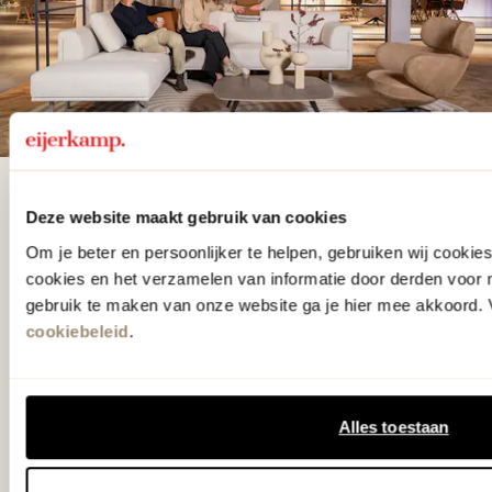
De woonwinkel
Deze website maakt gebruik van cookies
gezien op tv!
Om je beter en persoonlijker te helpen, gebruiken wij cooki
cookies en het verzamelen van informatie door derden voor 
gebruik te maken van onze website ga je hier mee akkoord. V
Wie kent het programma vtwonen
cookiebeleid
.
'Weer verliefd op je huis' niet? We
hebben met liefde de mooiste woon-,
slaap- en designcollecties
Alles toestaan
samengesteld met de mooiste
klassiekers en de nieuwste ontwerpen