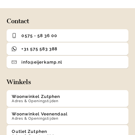
of
4
Contact
0575 - 58 36 00
+31 575 583 388
info@eijerkamp.nl
Winkels
Woonwinkel Zutphen
Adres & Openingstijden
Woonwinkel Veenendaal
Adres & Openingstijden
Outlet Zutphen