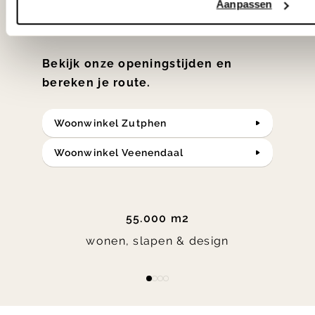
Aanpassen
in verrassende materialen en kleuren!
Bekijk onze openingstijden en
bereken je route.
Woonwinkel Zutphen
Woonwinkel Veenendaal
55.000 m2
wonen, slapen & design
Item
item
item
item
item
1
0
1
2
3