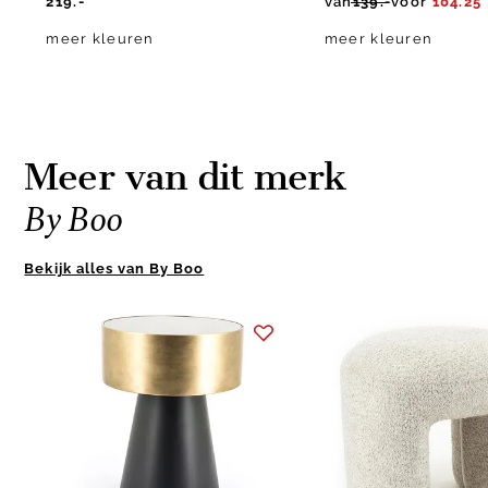
219.-
van
139.-
voor
104.25
meer kleuren
meer kleuren
Meer van dit merk
By Boo
Bekijk alles van By Boo
Item
1
of
4