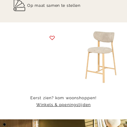
Op maat samen te stellen
Item
1
of
8
Eerst zien? kom woonshoppen!
Winkels & openingstijden