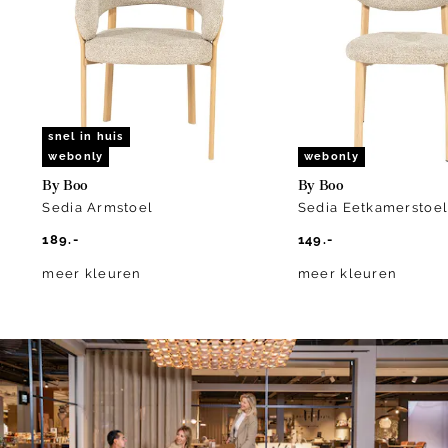
of
7
snel in huis
webonly
webonly
By Boo
By Boo
Sedia Armstoel
Sedia Eetkamerstoe
189.-
149.-
meer kleuren
meer kleuren