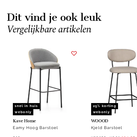
Dit vind je ook leuk
Vergelijkbare artikelen
Item
1
of
4
snel in huis
25% korting
webonly
webonly
Kave Home
WOOOD
Eamy Hoog Barstoel
Kjeld Barstoel