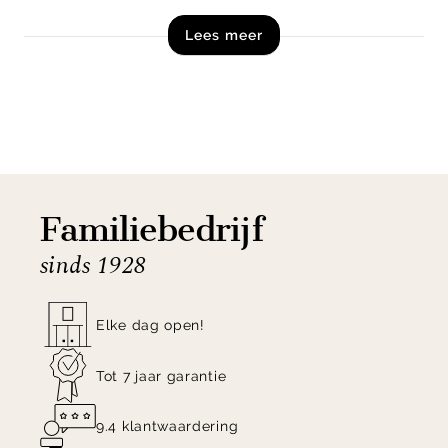
en rugleuning biedt Sedia een comfortabele
Lees meer
zitplek aan een bartafel of kookeiland.
Shop barstoel Sedia van By Boo nu direct online bij
Eijerkamp!
Familiebedrijf
sinds 1928
Elke dag open!
Tot 7 jaar garantie
9.4 klantwaardering