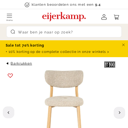
Skip to content
klanten beoordelen ons met een
9.4
menu
Submit search
Sale tot 70% korting
Slu
+ 10% korting op de complete collectie in onze winkels >
Barkrukken