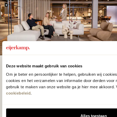
De woonwinkel
Deze website maakt gebruik van cookies
gezien op tv!
Om je beter en persoonlijker te helpen, gebruiken wij cooki
cookies en het verzamelen van informatie door derden voor 
gebruik te maken van onze website ga je hier mee akkoord. V
Wie kent het programma vtwonen
cookiebeleid
.
'Weer verliefd op je huis' niet? We
hebben met liefde de mooiste woon-,
Alles toestaan