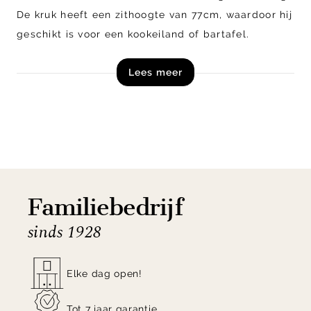
De kruk heeft een zithoogte van 77cm, waardoor hij
geschikt is voor een kookeiland of bartafel.
Lees meer
Shop de Eamy kruk uit de collectie van Kave Home
direct online!
Let op! Dit product is een zelfmontage artikel en
wordt in losse onderdelen, inclusief handleiding,
schroeven en beslag geleverd.
Familiebedrijf
sinds 1928
Elke dag open!
Tot 7 jaar garantie