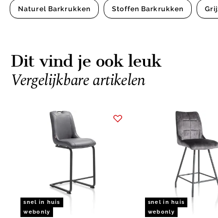
Naturel Barkrukken
Stoffen Barkrukken
Gri
Dit vind je ook leuk
Vergelijkbare artikelen
Item
1
of
15
snel in huis
snel in huis
webonly
webonly