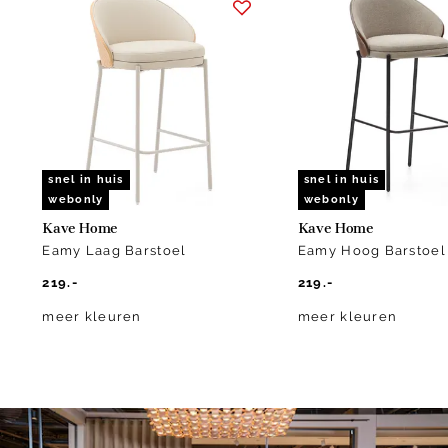
1
of
10
snel in huis
snel in huis
webonly
webonly
Kave Home
Kave Home
Eamy Laag Barstoel
Eamy Hoog Barstoel
219.-
219.-
meer kleuren
meer kleuren