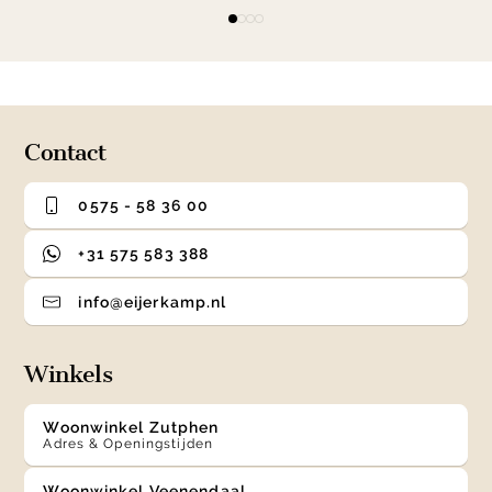
Item
item
item
item
item
1
0
1
2
3
of
4
Contact
0575 - 58 36 00
+31 575 583 388
info@eijerkamp.nl
Winkels
Woonwinkel Zutphen
Adres & Openingstijden
Woonwinkel Veenendaal