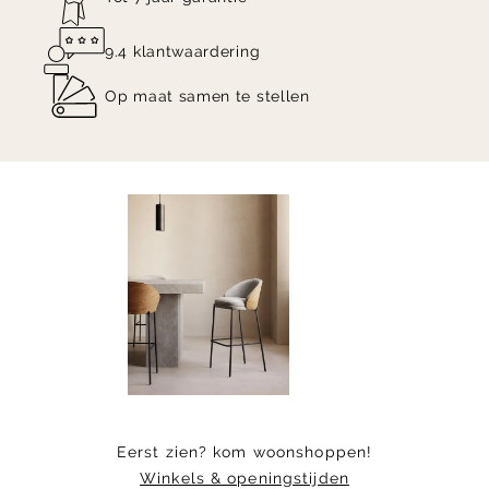
9.4 klantwaardering
Op maat samen te stellen
Item
1
of
6
Eerst zien? kom woonshoppen!
Winkels & openingstijden