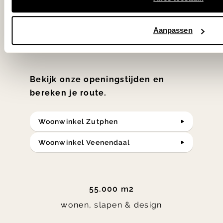
slaap- en designcollecties
samengesteld met de mooiste
Aanpassen
klassiekers en de nieuwste ontwerpen
in verrassende materialen en kleuren!
Bekijk onze openingstijden en
bereken je route.
Woonwinkel Zutphen
Woonwinkel Veenendaal
55.000 m2
wonen, slapen & design