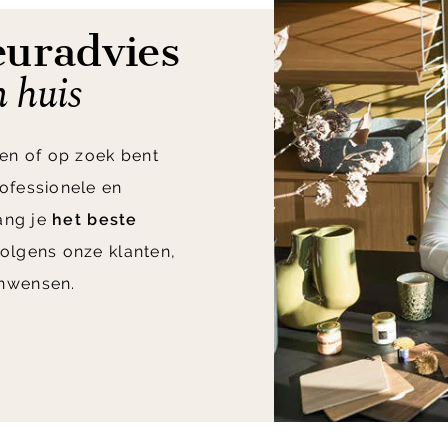
euradvies
n huis
en of op zoek bent
ofessionele en
vang je
het beste
olgens onze klanten,
nwensen.