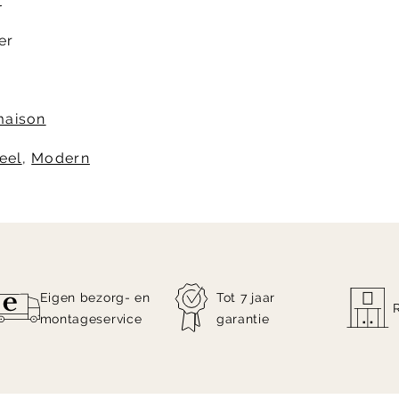
t
er
aison
eel
,
Modern
Eigen bezorg- en
Tot 7 jaar
montageservice
garantie