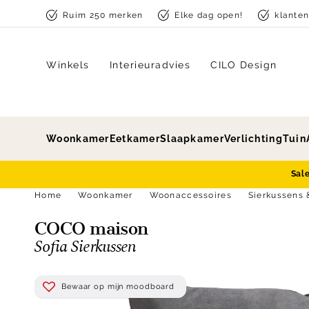
Skip to content
Ruim 250 merken
Elke dag open!
klante
Winkels
Interieuradvies
CILO Design
Woonkamer
Eetkamer
Slaapkamer
Verlichting
Tuin
Sal
Home
Woonkamer
Woonaccessoires
Sierkussens 
COCO maison
Sofia Sierkussen
Bewaar op mijn moodboard