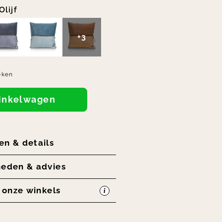
Olijf
+3
eken
winkelwagen
en & details
heden & advies
n onze winkels