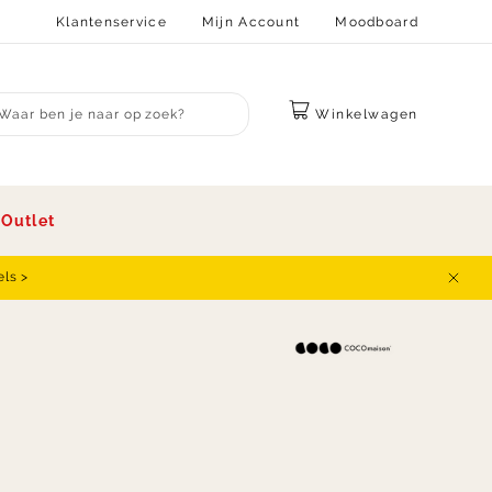
Klantenservice
Mijn Account
Moodboard
Winkelwagen
bmit search
s
Outlet
els >
Sluit