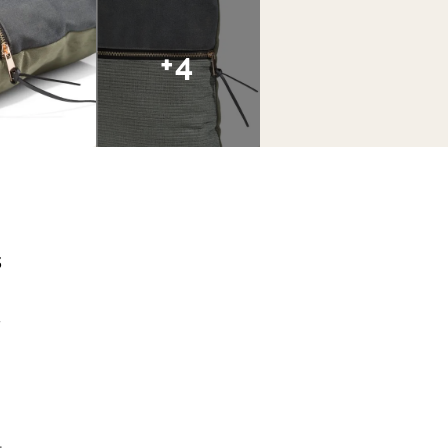
+4
s
4