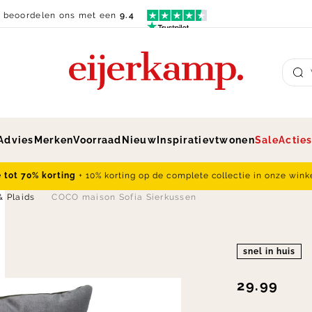
n beoordelen ons met een
9.4
Su
Advies
Merken
Voorraad
Nieuw
Inspiratie
vtwonen
Sale
Actie
e tot 70% korting
+ 10% korting op de complete collectie in onze wink
& Plaids
COCO maison Sofia Sierkussen
snel in huis
29.99