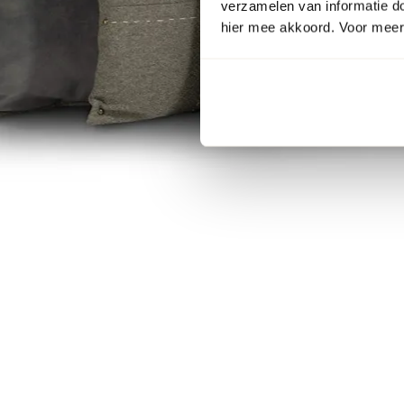
verzamelen van informatie d
hier mee akkoord. Voor meer 
Item
1
of
8