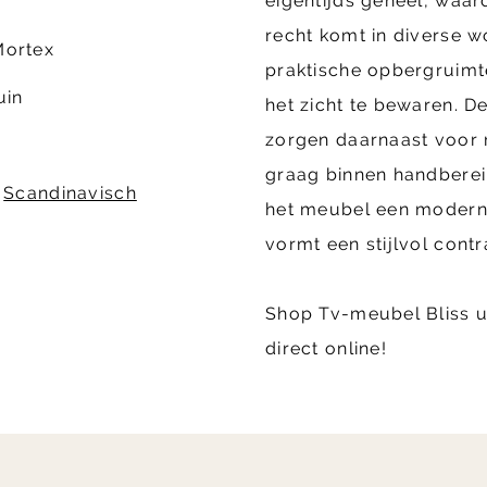
eigentijds geheel, waar
recht komt in diverse wo
Mortex
praktische opbergruimte
uin
het zicht te bewaren. 
zorgen daarnaast voor 
graag binnen handberei
,
Scandinavisch
het meubel een moderne 
vormt een stijlvol contr
Shop Tv-meubel Bliss u
direct online!