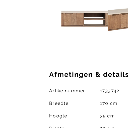
Afmetingen
&
detail
Artikelnummer
1733742
Breedte
170 cm
Hoogte
35 cm