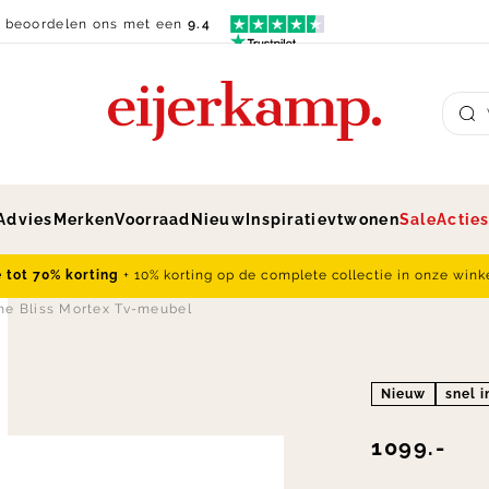
n beoordelen ons met een
9.4
Su
Advies
Merken
Voorraad
Nieuw
Inspiratie
vtwonen
Sale
Actie
e tot 70% korting
+ 10% korting op de complete collectie in onze wink
e Bliss Mortex Tv-meubel
Nieuw
snel i
1099.-