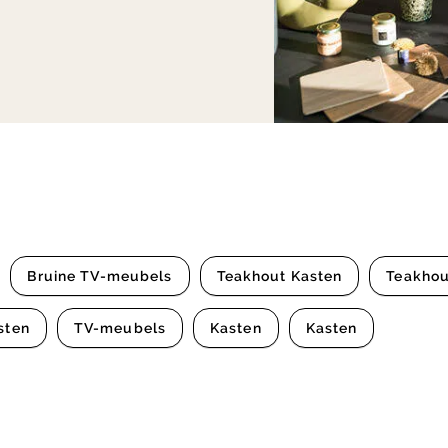
Bruine TV-meubels
Teakhout Kasten
Teakhou
sten
TV-meubels
Kasten
Kasten