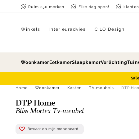
Skip to content
Ruim 250 merken
Elke dag open!
klante
Winkels
Interieuradvies
CILO Design
Woonkamer
Eetkamer
Slaapkamer
Verlichting
Tuin
Sal
Home
Woonkamer
Kasten
TV-meubels
DTP Hom
DTP Home
Bliss Mortex Tv-meubel
Bewaar op mijn moodboard