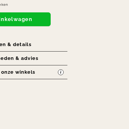
eken
winkelwagen
en & details
heden & advies
n onze winkels