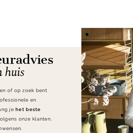
euradvies
n huis
en of op zoek bent
ofessionele en
vang je
het beste
olgens onze klanten,
nwensen.