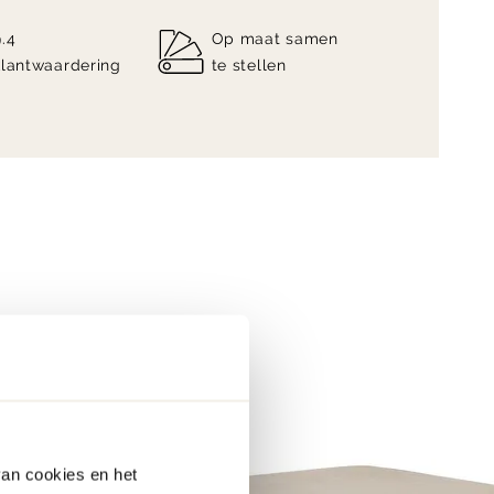
9.4
Op maat samen
klantwaardering
te stellen
van cookies en het