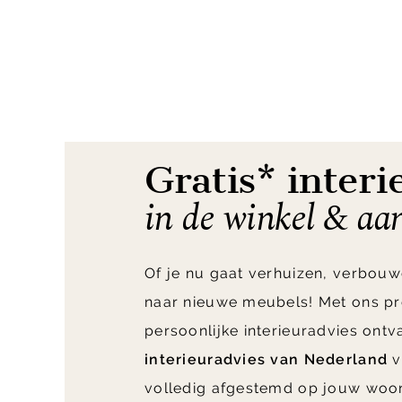
Item
1
of
2
Gratis* interi
in de winkel & aa
Of je nu gaat verhuizen, verbouw
naar nieuwe meubels! Met ons pr
persoonlijke interieuradvies ont
interieuradvies van Nederland
v
volledig afgestemd op jouw woo