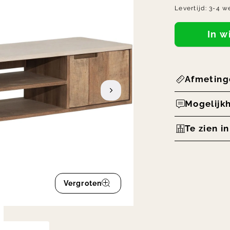
Levertijd:
3-4 w
In 
Afmeting
Mogelijk
Te zien i
Vergroten