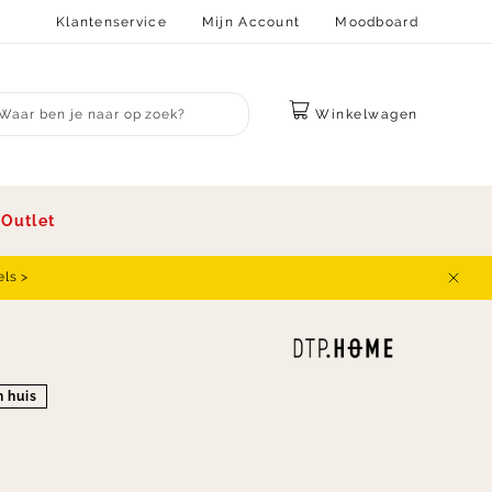
Klantenservice
Mijn Account
Moodboard
Winkelwagen
bmit search
s
Outlet
els >
Sluit
n huis