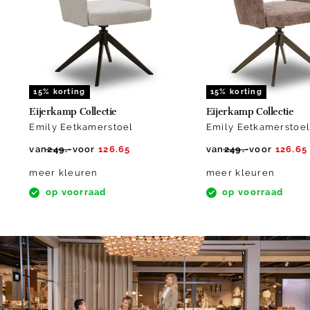
3
15% korting
15% korting
Eijerkamp Collectie
Eijerkamp Collectie
Emily Eetkamerstoel
Emily Eetkamerstoe
van
249.-
voor
126.65
van
249.-
voor
126.65
meer kleuren
meer kleuren
op voorraad
op voorraad