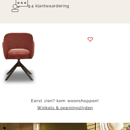
9.4 klantwaardering
Item
1
of
5
Eerst zien? kom woonshoppen!
Winkels & openingstijden