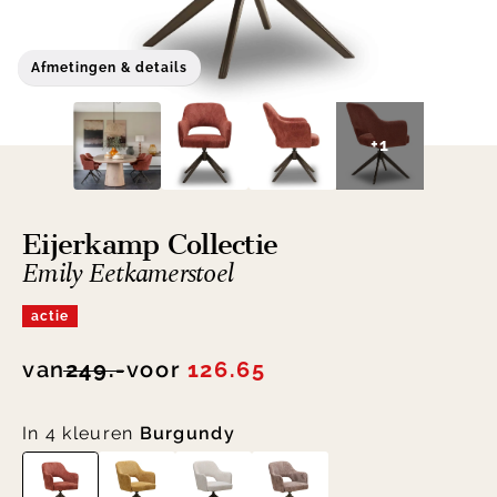
Afmetingen & details
+1
Eijerkamp Collectie
Emily Eetkamerstoel
actie
van
249.-
voor
126.65
In 4 kleuren
Burgundy