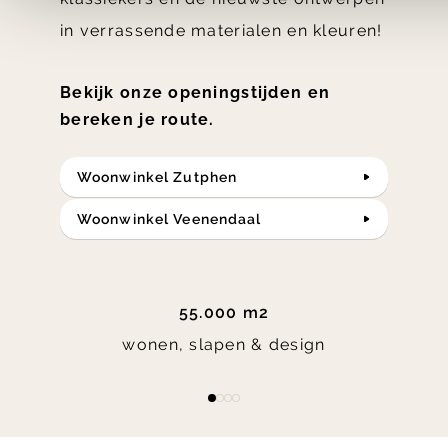
in verrassende materialen en kleuren!
Bekijk onze openingstijden en
bereken je route.
Woonwinkel Zutphen
Woonwinkel Veenendaal
55.000 m2
wonen, slapen & design
Item
item
item
item
item
1
0
1
2
3