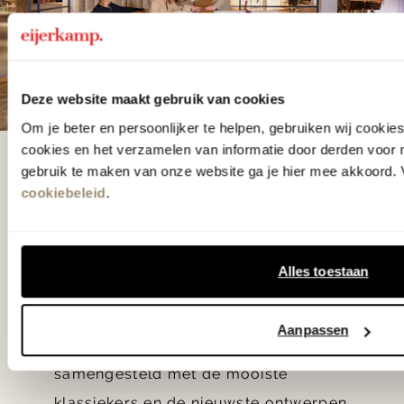
Deze website maakt gebruik van cookies
Om je beter en persoonlijker te helpen, gebruiken wij cooki
cookies en het verzamelen van informatie door derden voor 
De woonwinkel
gebruik te maken van onze website ga je hier mee akkoord. V
cookiebeleid
.
gezien op tv!
Wie kent het programma vtwonen
Alles toestaan
'Weer verliefd op je huis' niet? We
hebben met liefde de mooiste woon-,
Aanpassen
slaap- en designcollecties
samengesteld met de mooiste
klassiekers en de nieuwste ontwerpen