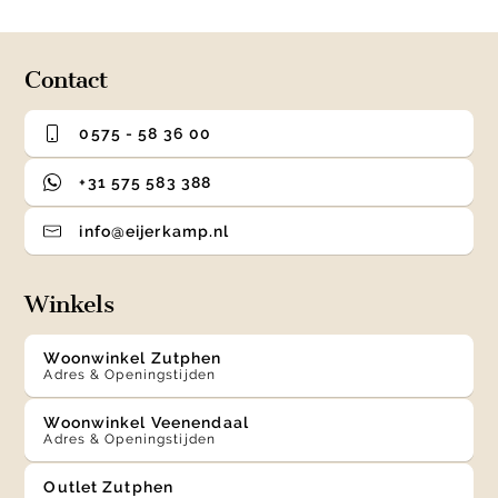
of
4
Contact
0575 - 58 36 00
+31 575 583 388
info@eijerkamp.nl
Winkels
Woonwinkel Zutphen
Adres & Openingstijden
Woonwinkel Veenendaal
Adres & Openingstijden
Outlet Zutphen