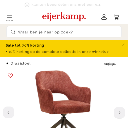
Skip to content
klanten beoordelen ons met een
9.4
menu
Submit search
Sale tot 70% korting
Slu
+ 10% korting op de complete collectie in onze winkels >
Draaistoel