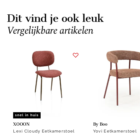
Dit vind je ook leuk
Vergelijkbare artikelen
Item
1
of
11
snel in huis
XOOON
By Boo
Lexi Cloudy Eetkamerstoel
Yovi Eetkamerstoel