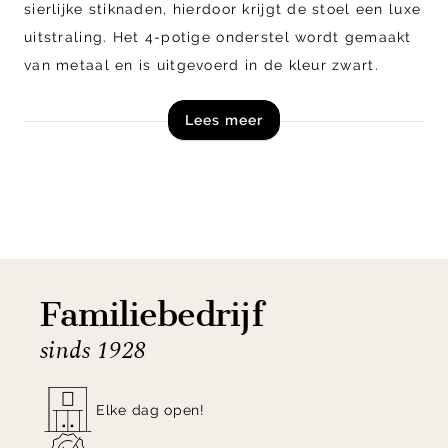
sierlijke stiknaden, hierdoor krijgt de stoel een luxe
uitstraling. Het 4-potige onderstel wordt gemaakt
van metaal en is uitgevoerd in de kleur zwart.
Naast getoond model is Mischa verkrijgbaar in
Lees meer
diverse andere uitvoeringen, combineer de
verschillende uitvoeringen voor een speels geheel.
Shop eetkamerstoel Mischa van Henders en Hazel
direct online of kom langs in één van onze
woonwinkels!
Familiebedrijf
sinds 1928
Elke dag open!