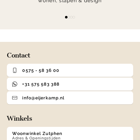
wonen, slapen & design
Item
item
item
item
item
1
0
1
2
3
of
4
Contact
0575 - 58 36 00
+31 575 583 388
info@eijerkamp.nl
Winkels
Woonwinkel Zutphen
Adres & Openingstijden