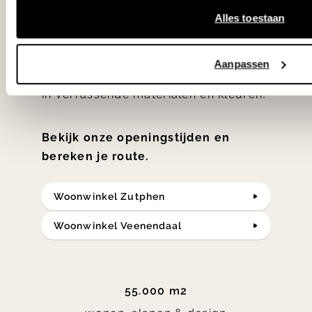
hebben met liefde de mooiste woon-,
Alles toestaan
slaap- en designcollecties
samengesteld met de mooiste
Aanpassen
klassiekers en de nieuwste ontwerpen
in verrassende materialen en kleuren!
Bekijk onze openingstijden en
bereken je route.
Woonwinkel Zutphen
Woonwinkel Veenendaal
55.000 m2