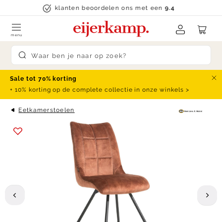
Skip to content
klanten beoordelen ons met een
9.4
menu
Submit search
Sale tot 70% korting
Slu
+ 10% korting op de complete collectie in onze winkels >
Eetkamerstoelen