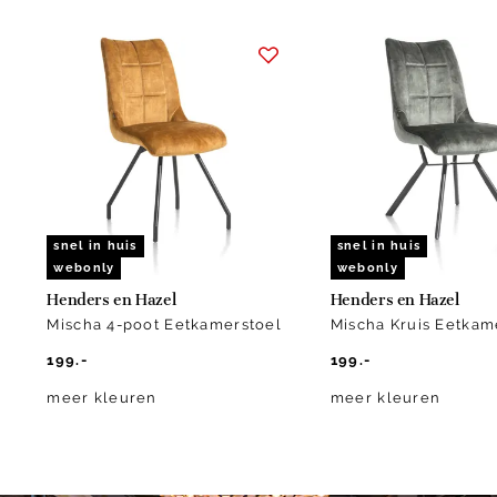
Item
1
of
10
snel in huis
snel in huis
webonly
webonly
Henders en Hazel
Henders en Hazel
Mischa 4-poot Eetkamerstoel
Mischa Kruis Eetkam
199.-
199.-
meer kleuren
meer kleuren