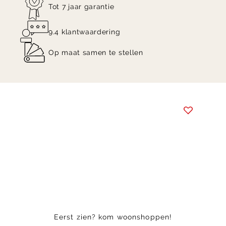
Tot 7 jaar garantie
9.4 klantwaardering
Op maat samen te stellen
Item
1
of
4
Eerst zien? kom woonshoppen!