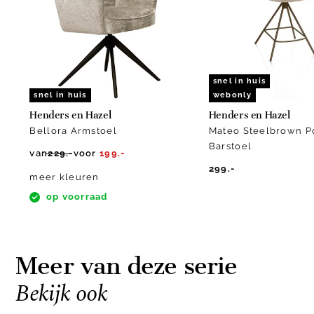
10
snel in huis
snel in huis
webonly
Henders en Hazel
Henders en Hazel
Bellora Armstoel
Mateo Steelbrown P
Barstoel
van
229.-
voor
199.-
299.-
meer kleuren
op voorraad
Meer van deze serie
Bekijk ook