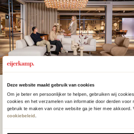
Deze website maakt gebruik van cookies
De woonwinkel
Om je beter en persoonlijker te helpen, gebruiken wij cooki
gezien op tv!
cookies en het verzamelen van informatie door derden voor 
gebruik te maken van onze website ga je hier mee akkoord. V
cookiebeleid
.
Wie kent het programma vtwonen
'Weer verliefd op je huis' niet? We