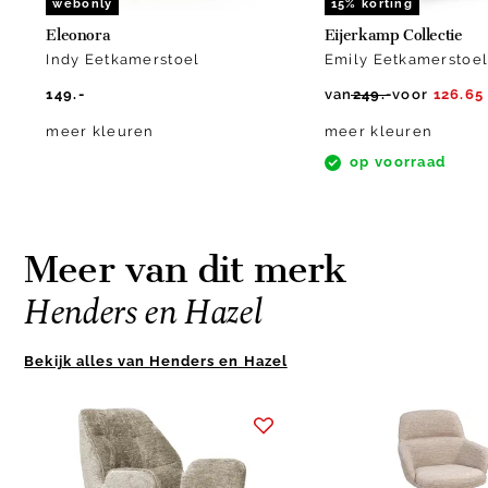
webonly
15% korting
Eleonora
Eijerkamp Collectie
Indy Eetkamerstoel
Emily Eetkamerstoe
149.-
van
249.-
voor
126.65
meer kleuren
meer kleuren
op voorraad
Meer van dit merk
Henders en Hazel
Bekijk alles van Henders en Hazel
Item
1
of