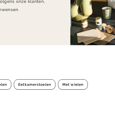
olgens onze klanten,
nwensen.
elen
Eetkamerstoelen
Met wielen