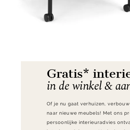
Item
1
of
3
Gratis* interi
in de winkel & aa
Of je nu gaat verhuizen, verbouw
naar nieuwe meubels! Met ons pr
persoonlijke interieuradvies ont