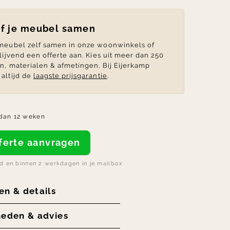
lf je meubel samen
 meubel zelf samen in onze woonwinkels of
blijvend een offerte aan. Kies uit meer dan 250
en, materialen & afmetingen. Bij Eijerkamp
altijd de
laagste prijsgarantie
.
dan 12 weken
offerte aanvragen
nd en binnen 2 werkdagen in je mailbox
en & details
heden & advies