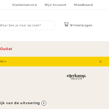
Klantenservice
Mijn Account
Moodboard
Winkelwagen
bmit search
s
Outlet
els >
Sluit
lijk van de uitvoering