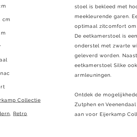
cm
stoel is bekleed met h
meekleurende garen. Ee
5 cm
optimaal zitcomfort om 
cm
De eetkamerstoel is een
onderstel met zwarte wi
r
geleverd worden. Naast
aal
eetkamerstoel Silke ook
nac
armleuningen.
rt
Ontdek de mogelijkhede
erkamp Collectie
Zutphen en Veenendaal 
ern
,
Retro
aan voor Eijerkamp Coll