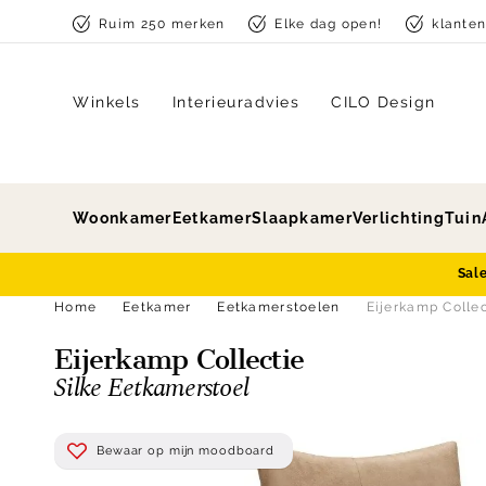
Skip to content
Ruim 250 merken
Elke dag open!
klante
Winkels
Interieuradvies
CILO Design
Woonkamer
Eetkamer
Slaapkamer
Verlichting
Tuin
Sal
Home
Eetkamer
Eetkamerstoelen
Eijerkamp Collec
Eijerkamp Collectie
Silke Eetkamerstoel
Bewaar op mijn moodboard