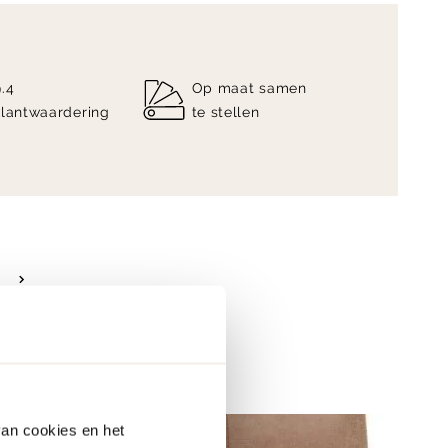
9.4
Op maat samen
klantwaardering
te stellen
van cookies en het