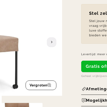
Stel ze
Stel jouw
vraag vrij
luxe stoff
bieden we 
Levertijd:
meer 
Gratis 
Geheel vrijblijve
Vergroten
Afmeting
Mogelijk