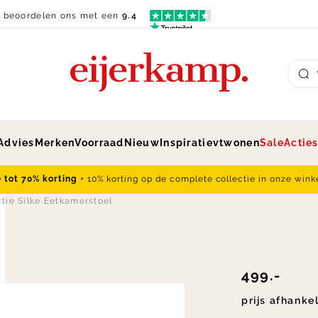
n beoordelen ons met een
9.4
Su
Advies
Merken
Voorraad
Nieuw
Inspiratie
vtwonen
Sale
Actie
e tot 70% korting
+ 10% korting op de complete collectie in onze wink
tie Silke Eetkamerstoel
499.-
prijs afhanke