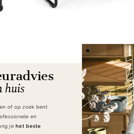
euradvies
n huis
en of op zoek bent
ofessionele en
vang je
het beste