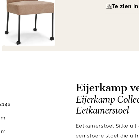
Te zien i
Eijerkamp ve
s
Eijerkamp Collec
2142
Eetkamerstoel
cm
Eetkamerstoel Silke uit 
cm
een stoere stoel die uit