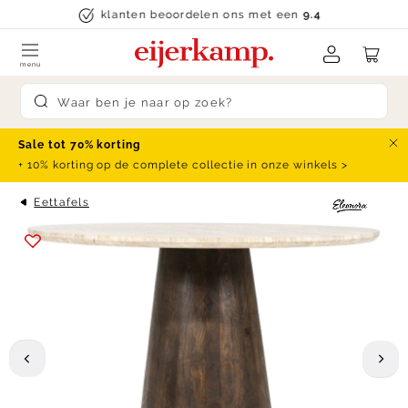
Skip to content
klanten beoordelen ons met een
9.4
menu
Submit search
Sale tot 70% korting
Slu
+ 10% korting op de complete collectie in onze winkels >
Eettafels