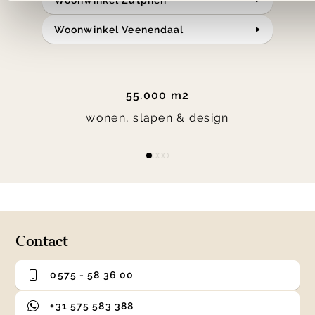
Woonwinkel Veenendaal
55.000 m2
wonen, slapen & design
Item
item
item
item
item
1
0
1
2
3
of
4
Contact
0575 - 58 36 00
+31 575 583 388