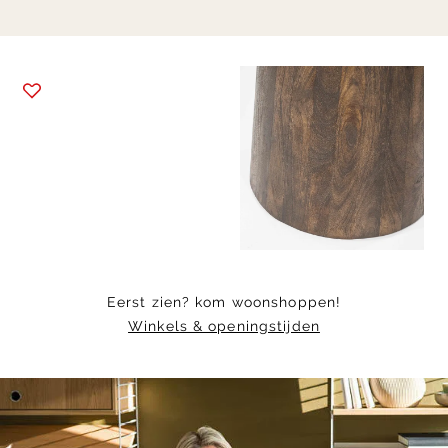
Item
1
of
19
Eerst zien? kom woonshoppen!
Winkels & openingstijden