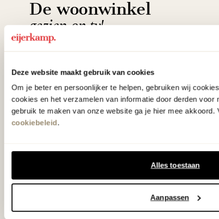
De woonwinkel
gezien op tv!
Wie kent het programma vtwonen
'Weer verliefd op je huis' niet? We
Deze website maakt gebruik van cookies
hebben met liefde de mooiste woon-,
Om je beter en persoonlijker te helpen, gebruiken wij cooki
cookies en het verzamelen van informatie door derden voor 
slaap- en designcollecties
gebruik te maken van onze website ga je hier mee akkoord. V
samengesteld met de mooiste
cookiebeleid
.
klassiekers en de nieuwste ontwerpen
in verrassende materialen en kleuren!
Alles toestaan
Bekijk onze openingstijden en
bereken je route.
Aanpassen
Woonwinkel Zutphen