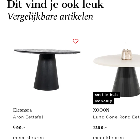
Dit vind je ook leuk
Vergelijkbare artikelen
Item
1
of
5
snel in huis
webonly
Eleonora
XOOON
Aron Eettafel
Lund Cone Rond Eet
899.-
1399.-
meer kleuren
meer kleuren