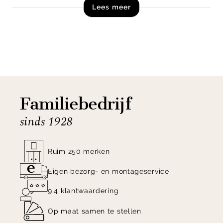
Lees meer
is gemaakt van mangohout, door de nerftekeningen
van dit natuurlijke materiaal is iedere tafel uniek.
Shop eettafel Aiken uit de collectie van Eleonora
exclusief online!
Familiebedrijf
sinds 1928
Ruim 250 merken
Eigen bezorg- en montageservice
9.4 klantwaardering
Op maat samen te stellen