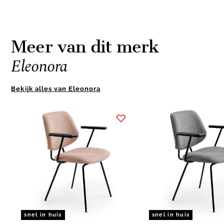
Meer van dit merk
Eleonora
Bekijk alles van Eleonora
Item
1
of
9
snel in huis
snel in huis