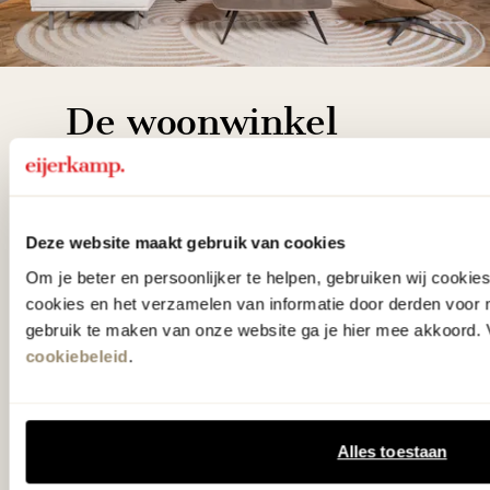
De woonwinkel
gezien op tv!
Wie kent het programma vtwonen
Deze website maakt gebruik van cookies
'Weer verliefd op je huis' niet? We
Om je beter en persoonlijker te helpen, gebruiken wij cooki
hebben met liefde de mooiste woon-,
cookies en het verzamelen van informatie door derden voor 
slaap- en designcollecties
gebruik te maken van onze website ga je hier mee akkoord. V
cookiebeleid
.
samengesteld met de mooiste
klassiekers en de nieuwste ontwerpen
in verrassende materialen en kleuren!
Alles toestaan