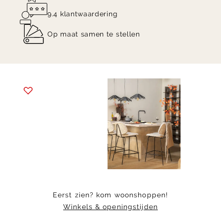
9.4 klantwaardering
Op maat samen te stellen
Item
1
of
9
Eerst zien? kom woonshoppen!
Winkels & openingstijden