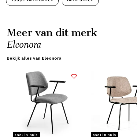
Meer van dit merk
Eleonora
Bekijk alles van Eleonora
Item
1
of
9
snel in huis
snel in huis