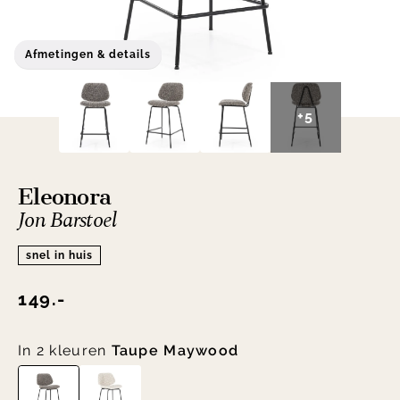
Afmetingen & details
+5
Eleonora
Jon Barstoel
snel in huis
149.-
In 2 kleuren
Taupe Maywood