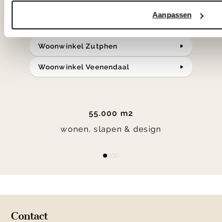
Bekijk onze openingstijden en
Aanpassen
bereken je route.
Woonwinkel Zutphen
Woonwinkel Veenendaal
55.000 m2
wonen, slapen & design
Item
item
item
item
item
1
0
1
2
3
of
4
Contact