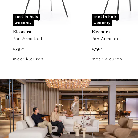
snel in huis
snel in huis
webonly
webonly
Eleonora
Eleonora
Jon Armstoel
Jon Armstoel
179.-
179.-
meer kleuren
meer kleuren