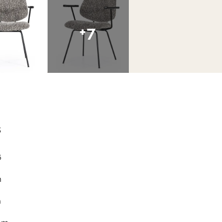
+7
s
6
m
m