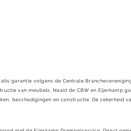
ratis garantie volgens de Centrale Brancheverenig
structie van meubels. Naast de CBW en Eijerkamp gara
ekken, beschadigingen en constructie. De zekerheid va
ezorgd met de Eijerkamp Drempelservice. Direct geni