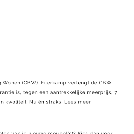
ing Wonen (CBW). Eijerkamp verlengt de CBW
ntie is, tegen een aantrekkelijke meerprijs, 7
n kwaliteit. Nu én straks.
Lees meer
eten van je nieuwe meubel(s)? Kies dan voor