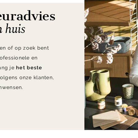
euradvies
n huis
en of op zoek bent
ofessionele en
vang je
het beste
olgens onze klanten,
nwensen.