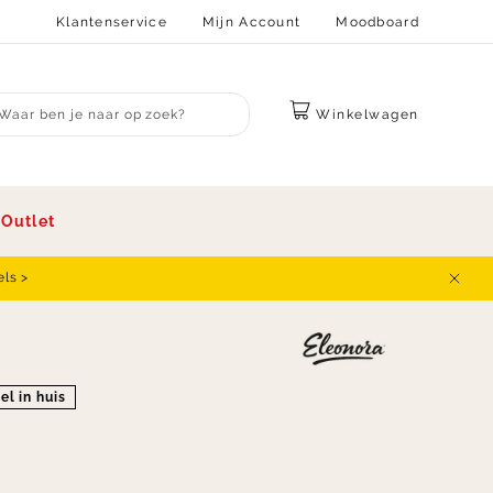
Klantenservice
Mijn Account
Moodboard
Winkelwagen
bmit search
s
Outlet
els >
Sluit
el in huis