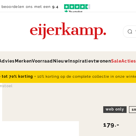
n beoordelen ons met een
9.4
Su
Advies
Merken
Voorraad
Nieuw
Inspiratie
vtwonen
Sale
Actie
e tot 70% korting
+ 10% korting op de complete collectie in onze wink
mstoel
web only
sn
179.-