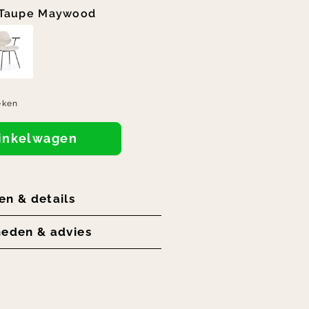
Taupe Maywood
eken
winkelwagen
en & details
heden & advies