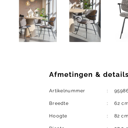
Afmetingen
&
detail
Artikelnummer
9598
Breedte
62 c
Hoogte
82 c