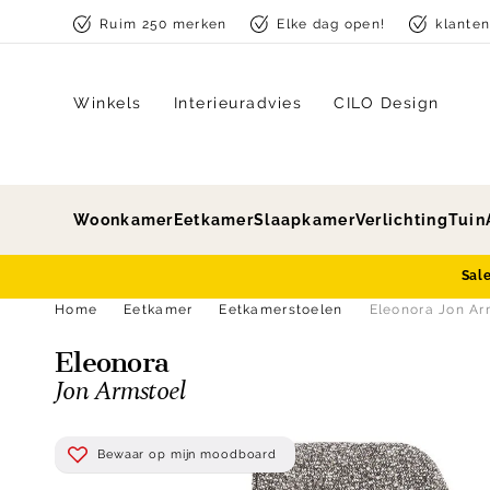
Skip to content
Ruim 250 merken
Elke dag open!
klante
Winkels
Interieuradvies
CILO Design
Woonkamer
Eetkamer
Slaapkamer
Verlichting
Tuin
Sal
Home
Eetkamer
Eetkamerstoelen
Eleonora Jon Ar
Eleonora
Jon Armstoel
Bewaar op mijn moodboard