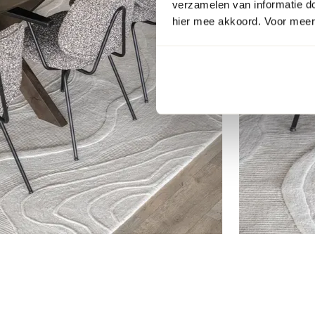
verzamelen van informatie d
hier mee akkoord. Voor meer 
Item
1
of
11