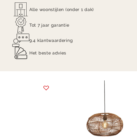
Alle woonstijlen (onder 1 dak)
Tot 7 jaar garantie
9.4 klantwaardering
Het beste advies
Item
1
of
4