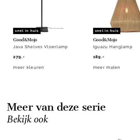
snel in huis
snel in huis
Good&Mojo
Good&Mojo
Java Shelves Vloerlamp
Iguazu Hanglamp
279.-
189.-
meer kleuren
meer maten
Meer van deze serie
Bekijk ook
Item