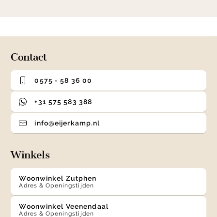
item
item
item
item
1
0
1
2
3
of
4
Contact
0575 - 58 36 00
+31 575 583 388
info@eijerkamp.nl
Winkels
Woonwinkel Zutphen
Adres & Openingstijden
Woonwinkel Veenendaal
Adres & Openingstijden