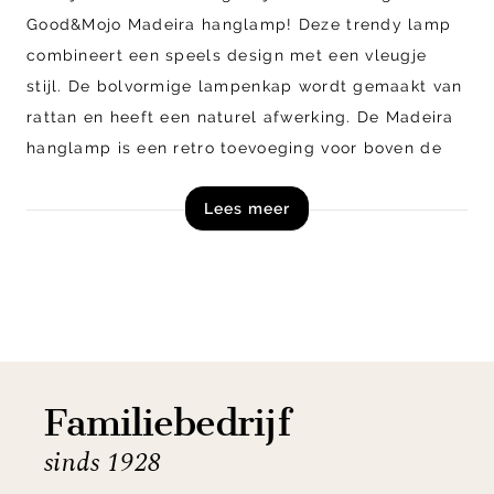
Good&Mojo Madeira hanglamp! Deze trendy lamp
combineert een speels design met een vleugje
stijl. De bolvormige lampenkap wordt gemaakt van
rattan en heeft een naturel afwerking. De Madeira
hanglamp is een retro toevoeging voor boven de
eettafel, in de woonkamer of in de hal. Met zijn
Lees meer
verstelbare hoogte kun je de verlichting aanpassen
naar jouw wensen. Kies voor stijl en duurzaamheid
met de Good&Mojo Madeira hanglamp.
Shop hanglamp Madeira van Good&Mojo online of
kom langs in onze woonwinkels in Zutphen en
Veenendaal!
Familiebedrijf
sinds 1928