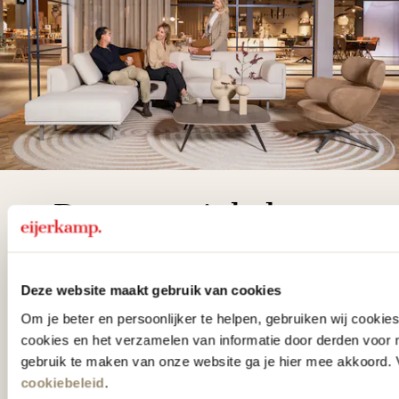
De woonwinkel
gezien op tv!
Deze website maakt gebruik van cookies
Wie kent het programma vtwonen
Om je beter en persoonlijker te helpen, gebruiken wij cooki
'Weer verliefd op je huis' niet? We
cookies en het verzamelen van informatie door derden voor 
hebben met liefde de mooiste woon-,
gebruik te maken van onze website ga je hier mee akkoord. V
slaap- en designcollecties
cookiebeleid
.