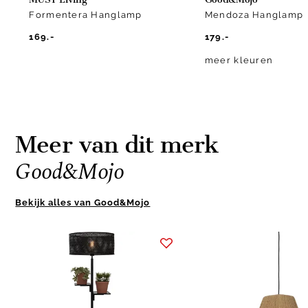
Formentera Hanglamp
Mendoza Hanglamp
169.-
179.-
meer kleuren
Meer van dit merk
Good&Mojo
Bekijk alles van Good&Mojo
Item
1
of
10