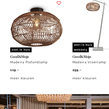
1
of
6
snel in huis
snel in huis
webonly
Good&Mojo
Good&Mojo
Madeira Plafondlamp
Madeira Vloerlamp
119.-
259.-
meer kleuren
meer kleuren