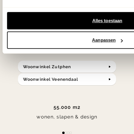
samengesteld met de mooiste
klassiekers en de nieuwste ontwerpen
Alles toestaan
in verrassende materialen en kleuren!
Aanpassen
Bekijk onze openingstijden en
bereken je route.
Woonwinkel Zutphen
Woonwinkel Veenendaal
55.000 m2
wonen, slapen & design
Item