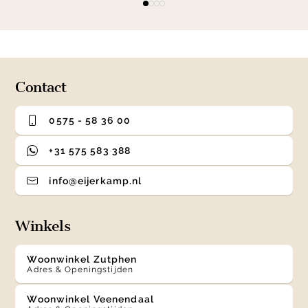
item
item
item
item
1
0
1
2
3
of
4
Contact
0575 - 58 36 00
+31 575 583 388
info@eijerkamp.nl
Winkels
Woonwinkel Zutphen
Adres & Openingstijden
Woonwinkel Veenendaal