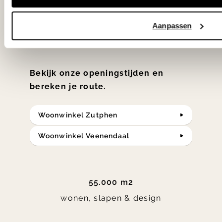
samengesteld met de mooiste
Aanpassen
klassiekers en de nieuwste ontwerpen
in verrassende materialen en kleuren!
Bekijk onze openingstijden en
bereken je route.
Woonwinkel Zutphen
Woonwinkel Veenendaal
55.000 m2
wonen, slapen & design
Item