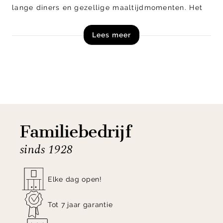
lange diners en gezellige maaltijdmomenten.
Het
metalen onderstel in grafietkleur creëert stabiliteit
Lees meer
en geeft de stoel een stoere touch. De stoel is
verkrijgbaar in verschillende uitvoeringen, zowel
met vaste posten als een draaibaar onderstel.
Shop
armstoel
Nikolas uit de collectie van Henders
en Hazel direct online!
Familiebedrijf
sinds 1928
Elke dag open!
Tot 7 jaar garantie