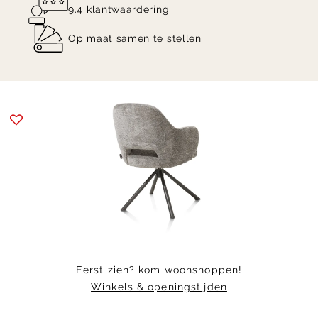
9.4 klantwaardering
Op maat samen te stellen
Item
1
of
11
Eerst zien? kom woonshoppen!
Winkels & openingstijden