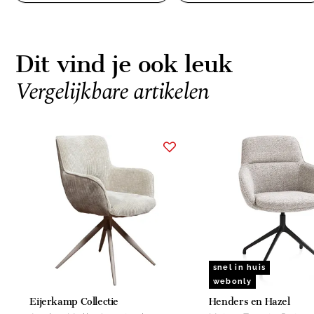
Dit vind je ook leuk
Vergelijkbare artikelen
Item
1
of
15
snel in huis
webonly
Eijerkamp Collectie
Henders en Hazel