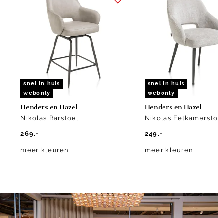
1
of
10
snel in huis
snel in huis
webonly
webonly
Henders en Hazel
Henders en Hazel
Nikolas Barstoel
Nikolas Eetkamersto
269.-
249.-
meer kleuren
meer kleuren