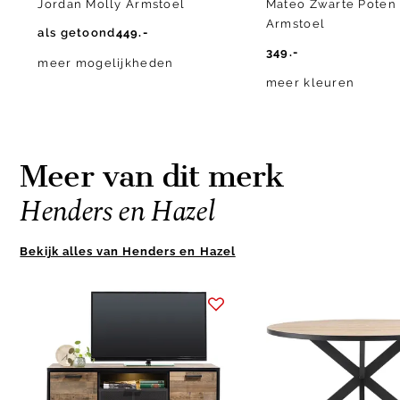
Jordan Molly Armstoel
Mateo Zwarte Poten
Armstoel
als getoond
449.-
349.-
meer mogelijkheden
meer kleuren
Meer van dit merk
Henders en Hazel
Bekijk alles van Henders en Hazel
Item
1
of
10