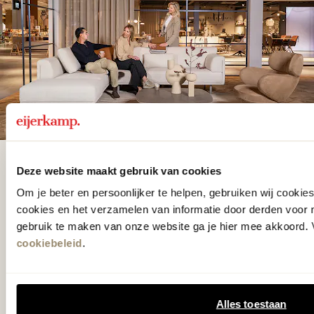
De woonwinkel
Deze website maakt gebruik van cookies
gezien op tv!
Om je beter en persoonlijker te helpen, gebruiken wij cooki
cookies en het verzamelen van informatie door derden voor 
gebruik te maken van onze website ga je hier mee akkoord. V
Wie kent het programma vtwonen
cookiebeleid
.
'Weer verliefd op je huis' niet? We
hebben met liefde de mooiste woon-,
Alles toestaan
slaap- en designcollecties