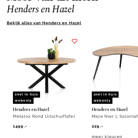
Henders en Hazel
Bekijk alles van Henders en Hazel
Item
1
of
10
snel in huis
snel in huis
webonly
webonly
Henders en Hazel
Henders en Hazel
Metalox Rond Uitschuiftafel
Maze Nier L Salonta
1499.-
229.-
meer kleuren