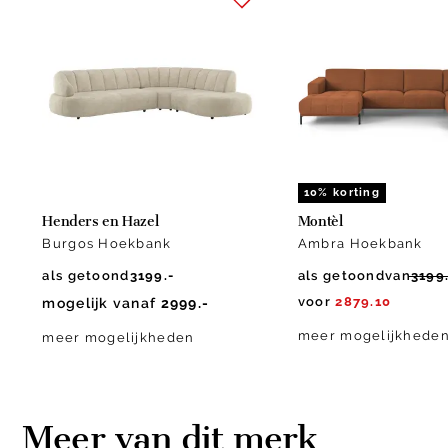
1
of
10
10% korting
Henders en Hazel
Montèl
Burgos Hoekbank
Ambra Hoekbank
als getoond
3199.-
als getoond
van
3199
voor
2879.10
mogelijk vanaf
2999.-
meer mogelijkhede
meer mogelijkheden
Meer van dit merk