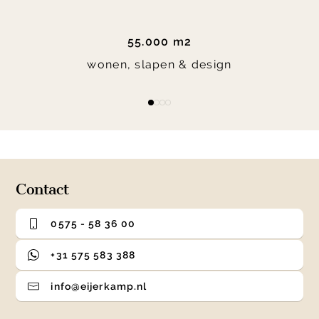
55.000 m2
wonen, slapen & design
Item
item
item
item
item
1
0
1
2
3
of
4
Contact
0575 - 58 36 00
+31 575 583 388
info@eijerkamp.nl