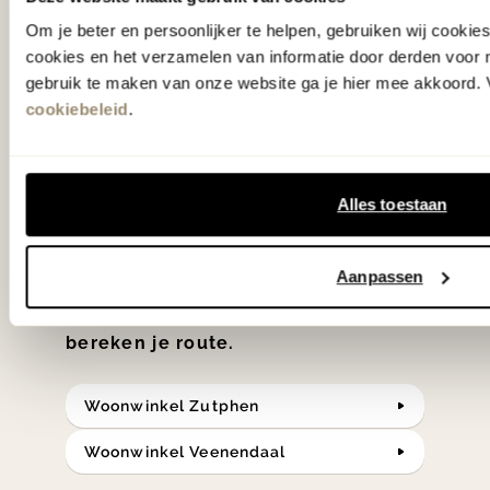
Om je beter en persoonlijker te helpen, gebruiken wij cooki
Wie kent het programma vtwonen
cookies en het verzamelen van informatie door derden voor 
'Weer verliefd op je huis' niet? We
gebruik te maken van onze website ga je hier mee akkoord. V
hebben met liefde de mooiste woon-,
cookiebeleid
.
slaap- en designcollecties
samengesteld met de mooiste
Alles toestaan
klassiekers en de nieuwste ontwerpen
in verrassende materialen en kleuren!
Aanpassen
Bekijk onze openingstijden en
bereken je route.
Woonwinkel Zutphen
Woonwinkel Veenendaal