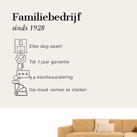
online of vraag een offerte aan en ontdek de
mogelijkheden!
Familiebedrijf
sinds 1928
Elke dag open!
Tot 7 jaar garantie
9.4 klantwaardering
Op maat samen te stellen
Item
1