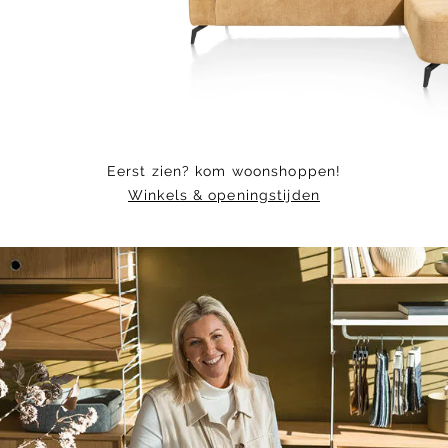
of
4
Eerst zien? kom woonshoppen!
Winkels & openingstijden