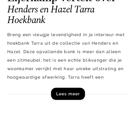
Henders en Hazel Tarra
Hoekbank
Breng een vleugje levendigheid in je interieur met
hoekbank Tarra uit de collectie van Henders en
Hazel. Deze opvallende bank is meer dan alleen
een zitmeubel; het is een echte blikvanger die je
woonkamer verrijkt met haar unieke uitstraling en
hoogwaardige afwerking. Tarra heeft een
comfortabel zitvlak dankzij de schuimvulling
en
Lees meer
nodigt uit om neer te ploffen en te ontspannen.
Naast getoond model kan hoekbank Tarra tevens
naar wens worden samengesteld.
Shop hoekbank Tarra van Henders en Hazel direct