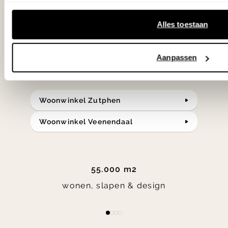
klassiekers en de nieuwste ontwerpen
Alles toestaan
in verrassende materialen en kleuren!
Bekijk onze openingstijden en
Aanpassen
bereken je route.
Woonwinkel Zutphen
Woonwinkel Veenendaal
55.000 m2
wonen, slapen & design
Item
item
item
item
item
1