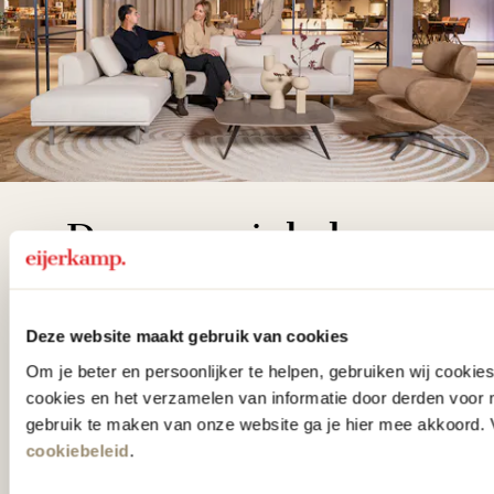
De woonwinkel
gezien op tv!
Deze website maakt gebruik van cookies
Wie kent het programma vtwonen
Om je beter en persoonlijker te helpen, gebruiken wij cooki
'Weer verliefd op je huis' niet? We
cookies en het verzamelen van informatie door derden voor 
hebben met liefde de mooiste woon-,
gebruik te maken van onze website ga je hier mee akkoord. V
slaap- en designcollecties
cookiebeleid
.
samengesteld met de mooiste