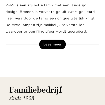
RoMi is een stijlvolle lamp met een landelijk
design. Bremen is vervaardigd uit zwart gekleurd
ijzer, waardoor de lamp een chique uiterlijk krijgt.
De twee lampen zijn makkelijk te verstellen
waardoor er een fijne sfeer wordt gecreëerd.
Lees meer
Shop wandlamp Bremen uit de collectie van It’s
about RoMi online of kom naar één van onze
woonwinkels!
Familiebedrijf
sinds 1928