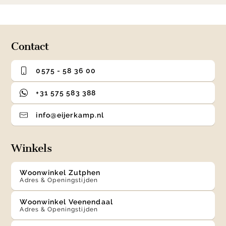
0
1
2
3
of
4
Contact
0575 - 58 36 00
+31 575 583 388
info@eijerkamp.nl
Winkels
Woonwinkel Zutphen
Adres & Openingstijden
Woonwinkel Veenendaal
Adres & Openingstijden