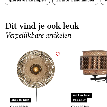
Ijzeren Wandlampen
Zwarte Wandlampen
Dit vind je ook leuk
Vergelijkbare artikelen
Item
1
of
15
snel in huis
snel in huis
webonly
Good&Mojo
Good&Mojo