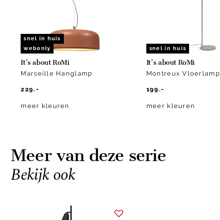
snel in huis
webonly
snel in huis
It's about RoMi
It's about RoMi
Marseille Hanglamp
Montreux Vloerlamp
229.-
199.-
meer kleuren
meer kleuren
Meer van deze serie
Bekijk ook
Item
1