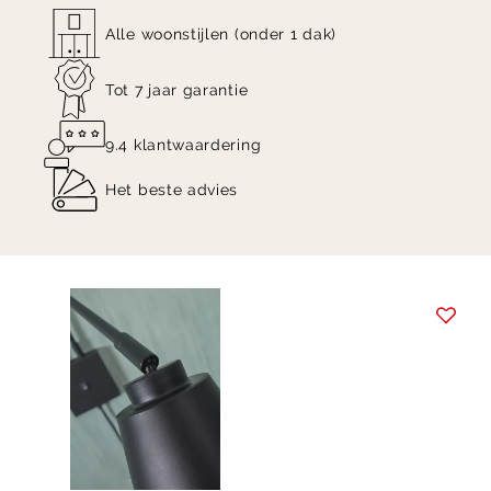
Alle woonstijlen (onder 1 dak)
Tot 7 jaar garantie
9.4 klantwaardering
Het beste advies
Item
1
of
14