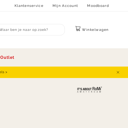
Klantenservice
Mijn Account
Moodboard
Winkelwagen
bmit search
s
Outlet
els >
Sluit