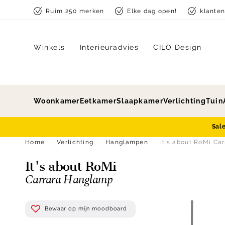
Skip to content
Ruim 250 merken
Elke dag open!
klante
Winkels
Interieuradvies
CILO Design
Woonkamer
Eetkamer
Slaapkamer
Verlichting
Tuin
Sal
Home
Verlichting
Hanglampen
It's about RoMi Ca
It's about RoMi
Carrara Hanglamp
Bewaar op mijn moodboard