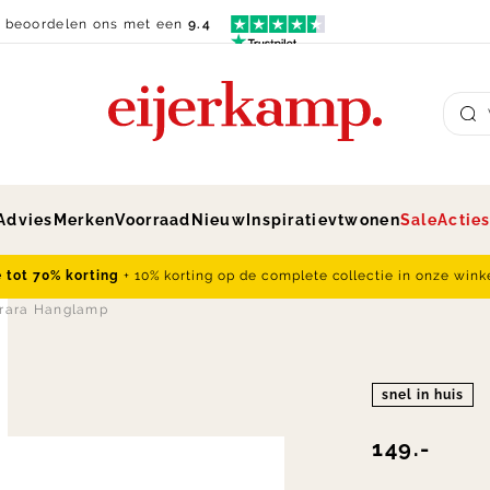
n beoordelen ons met een
9.4
Su
Advies
Merken
Voorraad
Nieuw
Inspiratie
vtwonen
Sale
Actie
e tot 70% korting
+ 10% korting op de complete collectie in onze wink
rrara Hanglamp
snel in huis
149.-