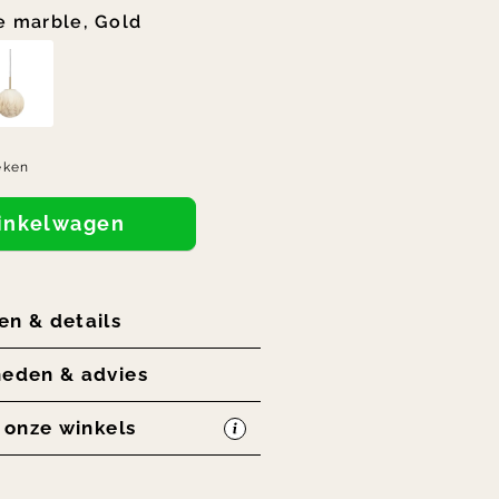
e marble, Gold
eken
winkelwagen
en & details
heden & advies
n onze winkels