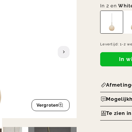
In 2 en
Whit
Levertijd:
1-2 w
In 
Afmeting
Mogelijk
Vergroten
Te zien i