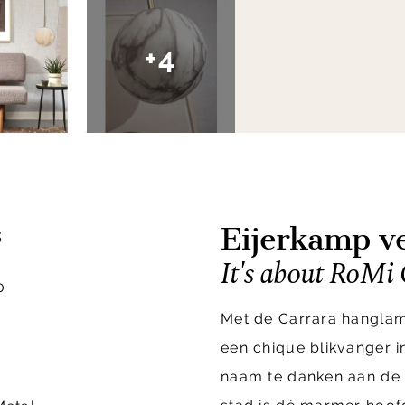
+4
Eijerkamp ve
s
It's about RoMi
0
Met de Carrara hanglam
een chique blikvanger i
naam te danken aan de g