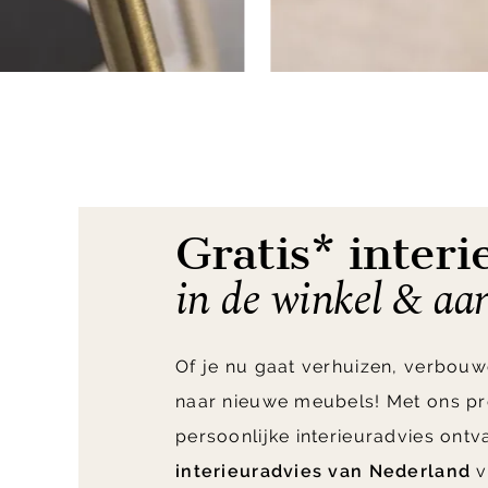
Item
1
of
8
Gratis* interi
in de winkel & aa
Of je nu gaat verhuizen, verbouw
naar nieuwe meubels! Met ons pr
persoonlijke interieuradvies ont
interieuradvies van Nederland
v