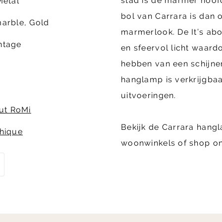
stad is dé marmer hoof
Metal
bol van Carrara is dan
arble, Gold
marmerlook. De It’s a
ntage
en sfeervol licht waard
hebben van een schijne
hanglamp is verkrijgbaa
uitvoeringen.
out RoMi
Bekijk de Carrara hang
hique
woonwinkels of shop on