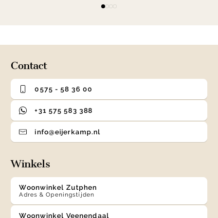
Item
item
item
item
item
1
0
1
2
3
of
4
Contact
0575 - 58 36 00
+31 575 583 388
info@eijerkamp.nl
Winkels
Woonwinkel Zutphen
Adres & Openingstijden
Woonwinkel Veenendaal