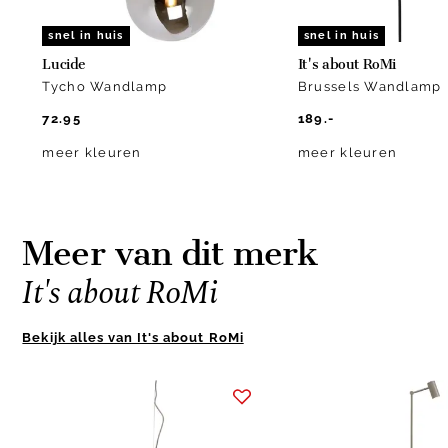
snel in huis
snel in huis
Lucide
It's about RoMi
Tycho Wandlamp
Brussels Wandlamp
72.95
189.-
meer kleuren
meer kleuren
Meer van dit merk
It's about RoMi
Bekijk alles van It's about RoMi
Item
1
of