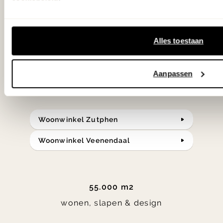
samengesteld met de mooiste
klassiekers en de nieuwste ontwerpen
Alles toestaan
in verrassende materialen en kleuren!
Aanpassen
Bekijk onze openingstijden en
bereken je route.
Woonwinkel Zutphen
Woonwinkel Veenendaal
55.000 m2
wonen, slapen & design