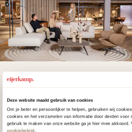
De woonwinkel
gezien op tv!
Deze website maakt gebruik van cookies
Wie kent het programma vtwonen
Om je beter en persoonlijker te helpen, gebruiken wij cooki
'Weer verliefd op je huis' niet? We
cookies en het verzamelen van informatie door derden voor 
hebben met liefde de mooiste woon-,
gebruik te maken van onze website ga je hier mee akkoord. V
cookiebeleid
.
slaap- en designcollecties