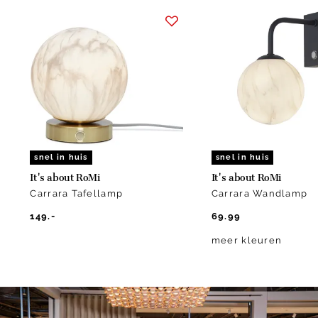
Item
1
of
10
snel in huis
snel in huis
It's about RoMi
It's about RoMi
Carrara Tafellamp
Carrara Wandlamp
149.-
69.99
meer kleuren