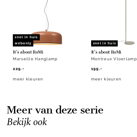
3
snel in huis
webonly
snel in huis
It's about RoMi
It's about RoMi
Marseille Hanglamp
Montreux Vloerlamp
229.-
199.-
meer kleuren
meer kleuren
Meer van deze serie
Bekijk ook