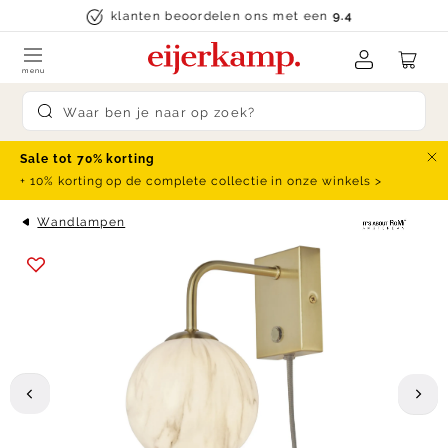
Skip to content
klanten beoordelen ons met een
9.4
menu
Submit search
Sale tot 70% korting
Slu
+ 10% korting op de complete collectie in onze winkels >
Wandlampen