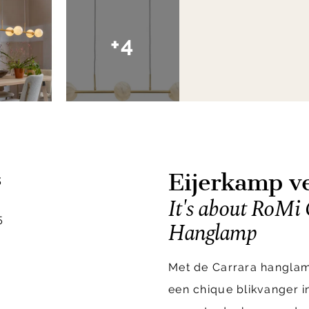
+4
Eijerkamp ve
s
It's about RoMi 
5
Hanglamp
Met de Carrara hanglam
een chique blikvanger i