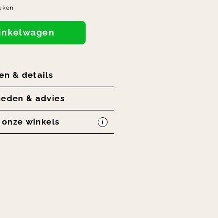
eken
winkelwagen
en & details
heden & advies
n onze winkels