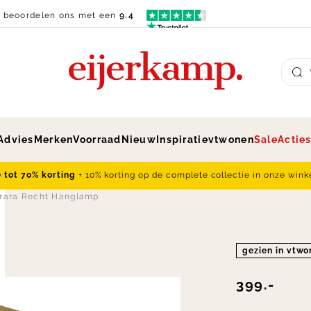
n beoordelen ons met een
9.4
Su
Advies
Merken
Voorraad
Nieuw
Inspiratie
vtwonen
Sale
Actie
e tot 70% korting
+ 10% korting op de complete collectie in onze wink
rrara Recht Hanglamp
gezien in vtw
399.-