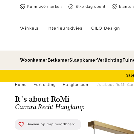
Skip to content
Ruim 250 merken
Elke dag open!
klante
Winkels
Interieuradvies
CILO Design
Woonkamer
Eetkamer
Slaapkamer
Verlichting
Tuin
Sal
Home
Verlichting
Hanglampen
It's about RoMi Ca
It's about RoMi
Carrara Recht Hanglamp
Bewaar op mijn moodboard