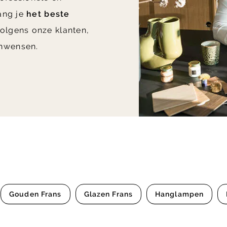
vang je
het beste
olgens onze klanten,
nwensen.
Gouden Frans
Glazen Frans
Hanglampen