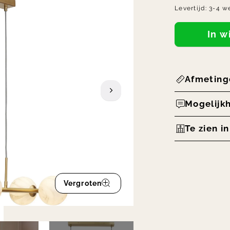
Levertijd:
3-4 w
In 
Afmeting
Mogelijk
Te zien i
Vergroten