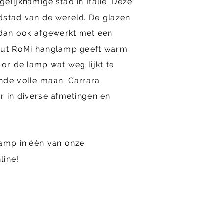
elijknamige stad in Italië. Deze
dstad van de wereld. De glazen
 dan ook afgewerkt met een
bout RoMi hanglamp geeft warm
oor de lamp wat weg lijkt te
nde volle maan. Carrara
r in diverse afmetingen en
lamp in één van onze
line!