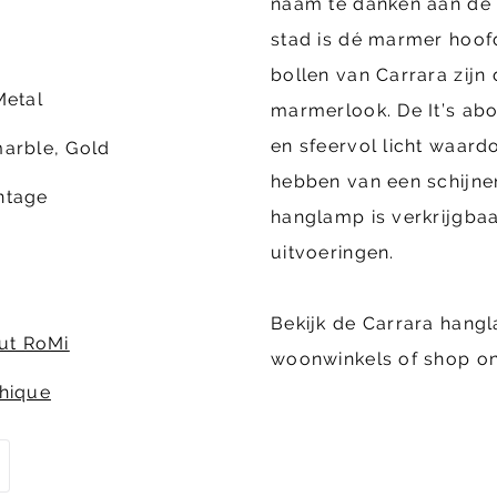
naam te danken aan de g
stad is dé marmer hoof
m
bollen van Carrara zijn
Metal
marmerlook. De It’s a
en sfeervol licht waard
arble, Gold
hebben van een schijne
ntage
hanglamp is verkrijgbaa
uitvoeringen.
Bekijk de Carrara hang
out RoMi
woonwinkels of shop on
hique