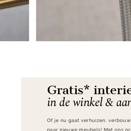
Item
1
of
8
Gratis* interi
in de winkel & aa
Of je nu gaat verhuizen, verbouw
naar nieuwe meubels! Met ons pr