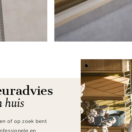
euradvies
n huis
en of op zoek bent
ofessionele en