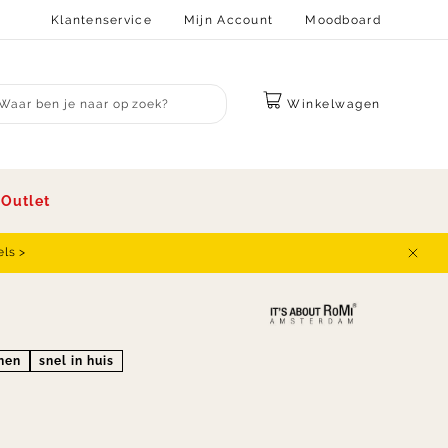
Klantenservice
Mijn Account
Moodboard
Winkelwagen
bmit search
s
Outlet
els >
Sluit
onen
snel in huis