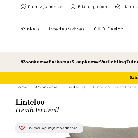
Skip to content
Ruim 250 merken
Elke dag open!
klante
Winkels
Interieuradvies
CILO Design
Woonkamer
Eetkamer
Slaapkamer
Verlichting
Tuin
Sal
Home
Woonkamer
Fauteuils
Linteloo Heath Fauteu
Linteloo
Heath Fauteuil
Bewaar op mijn moodboard