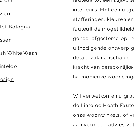
fauteuil tot een stijlvo
0 cm
interieurs. Met een uit
2 cm
stofferingen, kleuren e
tof Bologna
fauteuil de mogelijkheid
geheel afgestemd op in
ssen
uitnodigende ontwerp g
sh White Wash
detail, vakmanschap en
inteloo
kracht van persoonlijke
harmonieuze woonomge
esign
Wij verwelkomen u gra
de Linteloo Heath Fauteu
onze woonwinkels, of vr
aan voor een advies vo