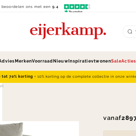
n beoordelen ons met een
9.4
Su
Advies
Merken
Voorraad
Nieuw
Inspiratie
vtwonen
Sale
Actie
e tot 70% korting
+ 10% korting op de complete collectie in onze wink
il
vanaf
2897