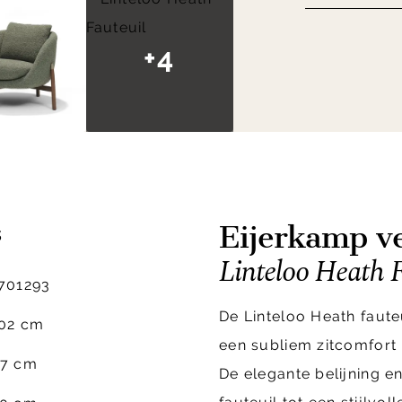
+4
Eijerkamp ve
s
Linteloo Heath F
701293
De Linteloo Heath faute
02 cm
een subliem zitcomfort 
7 cm
De elegante belijning e