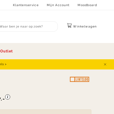
Klantenservice
Mijn Account
Moodboard
Winkelwagen
bmit search
s
Outlet
els >
Sluit
.-