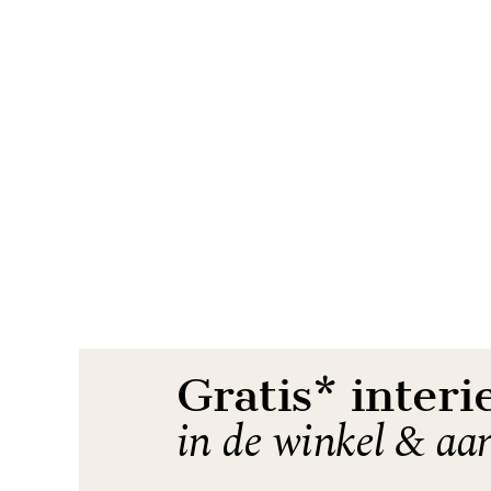
Item
1
of
8
Gratis* interi
in de winkel & aa