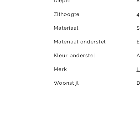
Diepte
8
Zithoogte
4
Materiaal
S
Materiaal onderstel
E
Kleur onderstel
A
Merk
L
Woonstijl
D