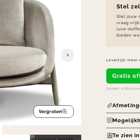
Stel ze
Stel jouw
vraag vrij
luxe stoff
bieden we 
Levertijd:
meer 
Gratis 
Geheel vrijblijve
Afmeting
Vergroten
Mogelijk
Te zien i