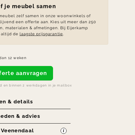
lf je meubel samen
 meubel zelf samen in onze woonwinkels of
blijvend een offerte aan. Kies uit meer dan 250
en, materialen & afmetingen. Bij Eijerkamp
altijd de
laagste prijsgarantie
.
dan 12 weken
offerte aanvragen
nd en binnen 2 werkdagen in je mailbox
en & details
heden & advies
n Veenendaal