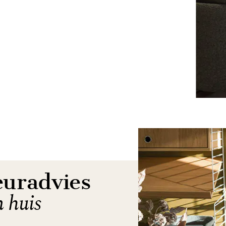
euradvies
n huis