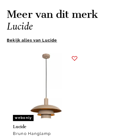
Meer van dit merk
Lucide
Bekijk alles van Lucide
Item
1
of
1
webonly
Lucide
Bruno Hanglamp