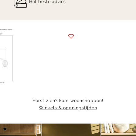
Het beste advies
Item
1
of
6
Eerst zien? kom woonshoppen!
Winkels & openingstijden