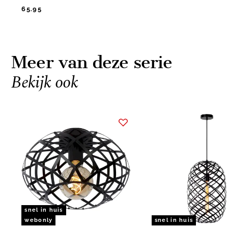
65.95
Meer van deze serie
Bekijk ook
Item
1
of
3
snel in huis
webonly
snel in huis