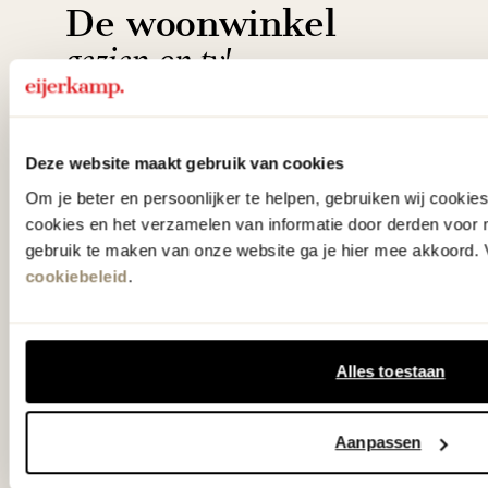
De woonwinkel
gezien op tv!
Wie kent het programma vtwonen
'Weer verliefd op je huis' niet? We
Deze website maakt gebruik van cookies
hebben met liefde de mooiste woon-,
Om je beter en persoonlijker te helpen, gebruiken wij cooki
cookies en het verzamelen van informatie door derden voor 
slaap- en designcollecties
gebruik te maken van onze website ga je hier mee akkoord. V
samengesteld met de mooiste
cookiebeleid
.
klassiekers en de nieuwste ontwerpen
in verrassende materialen en kleuren!
Alles toestaan
Bekijk onze openingstijden en
bereken je route.
Aanpassen