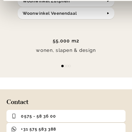
Woonwinkel Zutphen
Woonwinkel Veenendaal
55.000 m2
wonen, slapen & design
Item
item
item
item
item
1
0
1
2
3
of
4
Contact
0575 - 58 36 00
+31 575 583 388