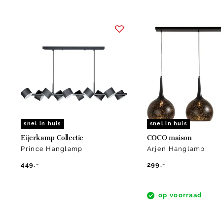
Item
1
of
15
snel in huis
snel in huis
Eijerkamp Collectie
COCO maison
Prince Hanglamp
Arjen Hanglamp
449.-
299.-
op voorraad