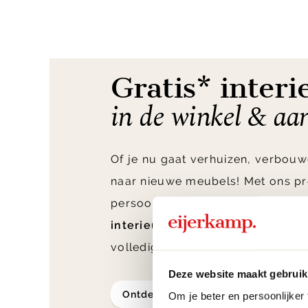
Gratis* interi
in de winkel & aa
Of je nu gaat verhuizen, verbouw
naar nieuwe meubels! Met ons pr
persoonlijke interieuradvies ont
interieuradvies van Nederland
v
volledig afgestemd op jouw woo
Deze website maakt gebruik
ontdek meer
Om je beter en persoonlijker