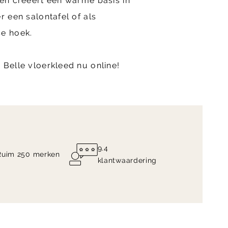
 en creëert een warme basis in
r een salontafel of als
se hoek.
 Belle vloerkleed nu online!
9.4
Ruim 250 merken
klantwaardering