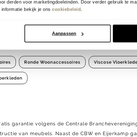
oor derden voor marketingdoeleinden. Door verder gebruik te ma
informatie bekijk je ons
cookiebeleid
.
Aanpassen
oires
Ronde Woonaccessoires
Viscose Vloerkled
oerkleden
ratis garantie volgens de Centrale Brancheverenig
structie van meubels. Naast de CBW en Eijerkamp gara