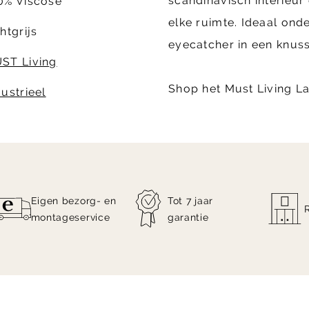
scandinavisch interieur
0% Viscose
elke ruimte. Ideaal onde
htgrijs
eyecatcher in een knus
ST Living
Shop het Must Living La
dustrieel
Eigen bezorg- en
Tot 7 jaar
montageservice
garantie