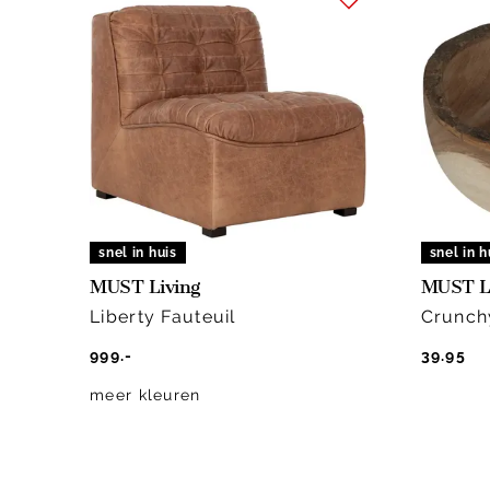
snel in huis
snel in h
MUST Living
MUST L
Liberty Fauteuil
Crunch
999.-
39.95
meer kleuren
Item