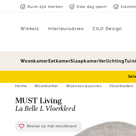
Skip to content
Ruim 250 merken
Elke dag open!
klante
Winkels
Interieuradvies
CILO Design
Woonkamer
Eetkamer
Slaapkamer
Verlichting
Tuin
Sal
Home
Woonkamer
Woonaccessoires
Vloerkleden
MUST Living
La Belle L Vloerkleed
Bewaar op mijn moodboard