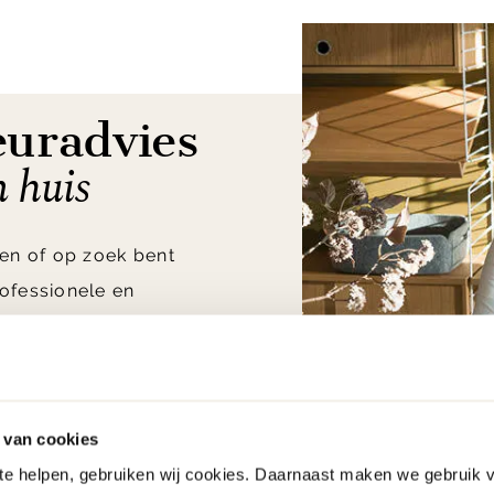
euradvies
n huis
en of op zoek bent
ofessionele en
vang je
het beste
olgens onze klanten,
nwensen.
 van cookies
 te helpen, gebruiken wij cookies. Daarnaast maken we gebruik 