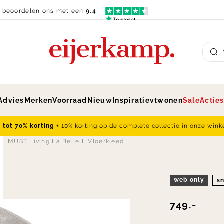
n beoordelen ons met een
9.4
Su
Advies
Merken
Voorraad
Nieuw
Inspiratie
vtwonen
Sale
Actie
e tot 70% korting
+ 10% korting op de complete collectie in onze wink
MUST Living La Belle L Vloerkleed
web only
sn
749.-