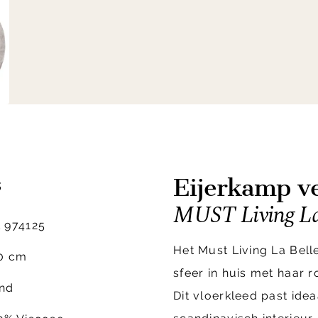
Eijerkamp ve
s
MUST Living La 
 974125
Het Must Living La Bell
0 cm
sfeer in huis met haar 
nd
Dit vloerkleed past ideaa