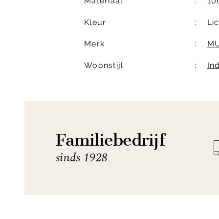
Materiaal
10
Kleur
Lic
Merk
MU
Woonstijl
In
Familiebedrijf
sinds 1928