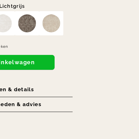
Lichtgrijs
eken
winkelwagen
en & details
heden & advies