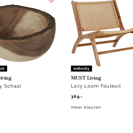
uis
webonly
iving
MUST Living
y Schaal
Lazy Loom Fauteuil
369.-
meer kleuren