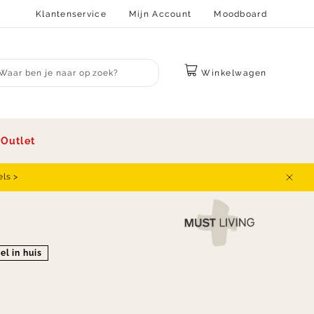
Klantenservice
Mijn Account
Moodboard
Winkelwagen
bmit search
s
Outlet
els >
Sluit
el in huis