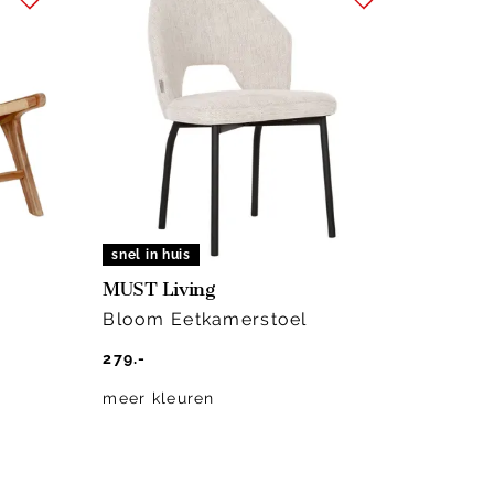
snel in huis
webon
MUST Living
MUST 
Bloom Eetkamerstoel
Zorro
279.-
1199.-
meer kleuren