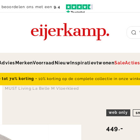
n beoordelen ons met een
9.4
Su
Advies
Merken
Voorraad
Nieuw
Inspiratie
vtwonen
Sale
Actie
e tot 70% korting
+ 10% korting op de complete collectie in onze wink
MUST Living La Belle M Vloerkleed
web only
sn
449.-