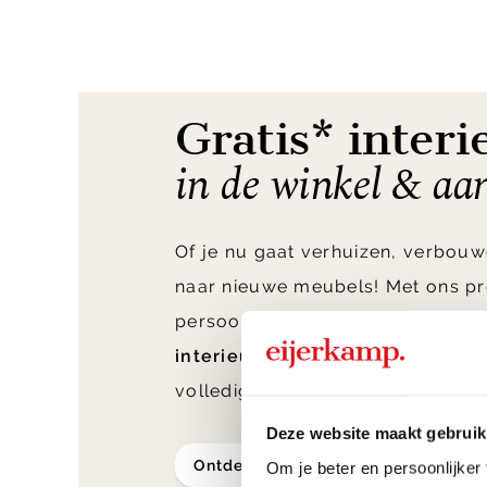
Gratis* interi
in de winkel & aa
Of je nu gaat verhuizen, verbouw
naar nieuwe meubels! Met ons pr
persoonlijke interieuradvies ont
interieuradvies van Nederland
v
volledig afgestemd op jouw woo
Deze website maakt gebruik
ontdek meer
Om je beter en persoonlijker