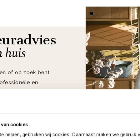
euradvies
n huis
en of op zoek bent
ofessionele en
vang je
het beste
olgens onze klanten,
nwensen.
 van cookies
 te helpen, gebruiken wij cookies. Daarnaast maken we gebruik 