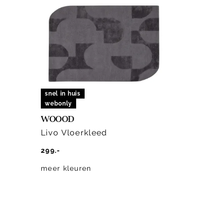
snel in huis
webonly
WOOOD
Livo Vloerkleed
299.-
meer kleuren
Item
1