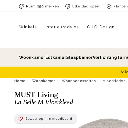
Skip to content
Ruim 250 merken
Elke dag open!
klante
Winkels
Interieuradvies
CILO Design
Woonkamer
Eetkamer
Slaapkamer
Verlichting
Tuin
Sal
Home
Woonkamer
Woonaccessoires
Vloerkleden
MUST Living
La Belle M Vloerkleed
Bewaar op mijn moodboard