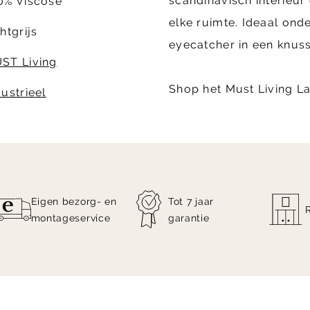
scandinavisch interieur
0% Viscose
elke ruimte. Ideaal onde
htgrijs
eyecatcher in een knus
ST Living
Shop het Must Living La
dustrieel
Eigen bezorg- en
Tot 7 jaar
montageservice
garantie