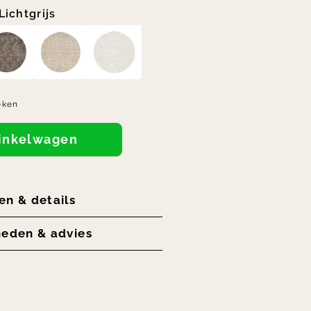
Lichtgrijs
eken
winkelwagen
en & details
heden & advies