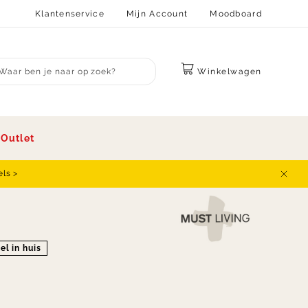
Klantenservice
Mijn Account
Moodboard
Winkelwagen
bmit search
s
Outlet
els >
Sluit
el in huis