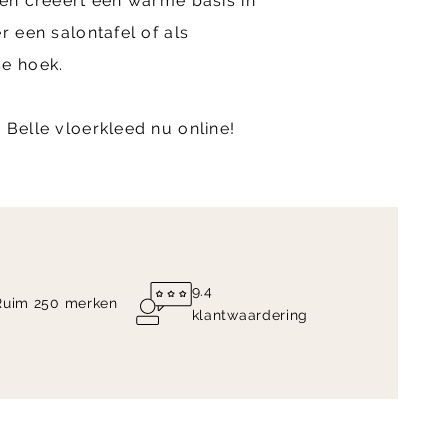
 en creëert een warme basis in
r een salontafel of als
se hoek.
 Belle vloerkleed nu online!
9.4
Ruim 250 merken
klantwaardering