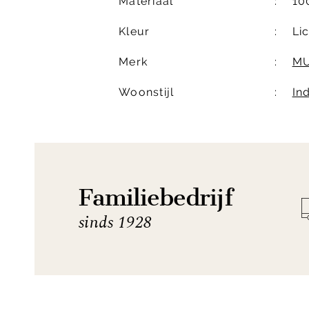
Materiaal
10
Kleur
Lic
Merk
MU
Woonstijl
In
Familiebedrijf
sinds 1928