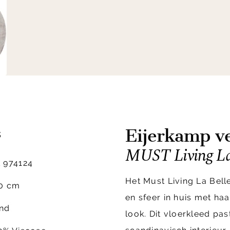
Eijerkamp ve
s
MUST Living La 
 974124
Het Must Living La Bell
0 cm
en sfeer in huis met ha
nd
look. Dit vloerkleed past