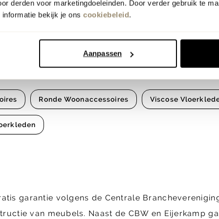
oor derden voor marketingdoeleinden. Door verder gebruik te ma
informatie bekijk je ons
cookiebeleid
.
Aanpassen
oires
Ronde Woonaccessoires
Viscose Vloerkled
oerkleden
ratis garantie volgens de Centrale Brancheverenig
structie van meubels. Naast de CBW en Eijerkamp gara