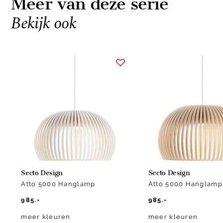
Meer van deze serie
Bekijk ook
Item
1
of
3
Secto Design
Secto Design
Atto 5000 Hanglamp
Atto 5000 Hanglamp
985.-
985.-
meer kleuren
meer kleuren