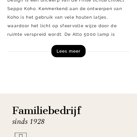
Seppo Koho. Kenmerkend aan de ontwerpen van
Koho is het gebruik van vele houten latjes,
waardoor het licht op sfeervolle wijze door de
ruimte verspreid wordt. De Atto 5000 lamp is
bekroond met de Product Design Award (2010) en
Lees meer
wordt met de hand gemaakt van PEFC
gecertificeerd berkenhout.
Atto 5000 van Secto Design is uitgevoerd in
walnootkleur
heeft een diameter van 34 cm en is 21
cm hoog. De hanglamp is voorzien van een
witte
textiel kabel van 180 cm lang, om de Secto lamp
Familiebedrijf
naar wens in hoogte te verstellen. De lamp wordt
sinds 1928
geleverd met
witte
plafondkap en is voorzien van
geïntegreerde ledverlichting. Middels een los