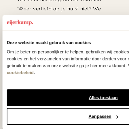
'Weer verliefd op je huis' niet? We
hebben met liefde de mooiste woon-,
slaap- en designcollecties
samengesteld met de mooiste
Deze website maakt gebruik van cookies
klassiekers en de nieuwste ontwerpen
Om je beter en persoonlijker te helpen, gebruiken wij cooki
in verrassende materialen en kleuren!
cookies en het verzamelen van informatie door derden voor 
gebruik te maken van onze website ga je hier mee akkoord. V
Bekijk onze openingstijden en
cookiebeleid
.
bereken je route.
Woonwinkel Zutphen
Alles toestaan
Woonwinkel Veenendaal
Aanpassen