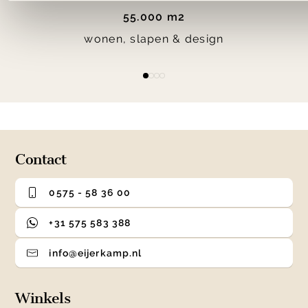
55.000 m2
wonen, slapen & design
Item
item
item
item
item
1
0
1
2
3
of
4
Contact
0575 - 58 36 00
+31 575 583 388
info@eijerkamp.nl
Winkels