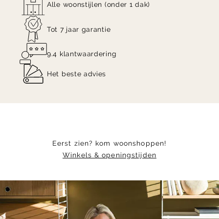
verkrijgbare dimmer is Atto 5000 dimbaar, om
Alle woonstijlen (onder 1 dak)
zowel functioneel- als sfeerlicht te verkrijgen.
Tot 7 jaar garantie
Shop getoonde Secto Atto 5000 hanglamp nu
9.4 klantwaardering
online!
Het beste advies
Eerst zien? kom woonshoppen!
Winkels & openingstijden