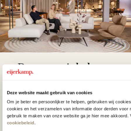
De woonwinkel
gezien op tv!
Deze website maakt gebruik van cookies
Wie kent het programma vtwonen
Om je beter en persoonlijker te helpen, gebruiken wij cooki
'Weer verliefd op je huis' niet? We
cookies en het verzamelen van informatie door derden voor 
hebben met liefde de mooiste woon-,
gebruik te maken van onze website ga je hier mee akkoord. V
slaap- en designcollecties
cookiebeleid
.