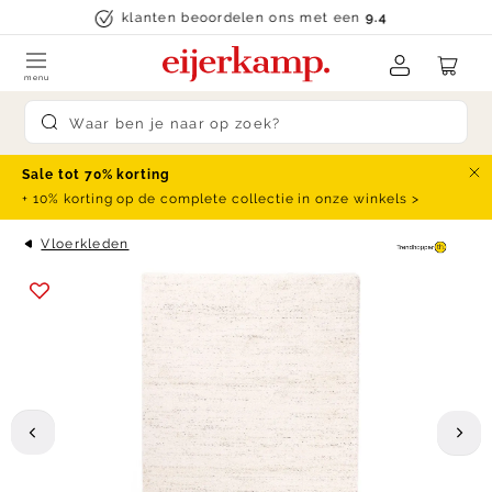
Skip to content
klanten beoordelen ons met een
9.4
menu
Submit search
Sale tot 70% korting
Slu
+ 10% korting op de complete collectie in onze winkels >
Vloerkleden