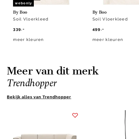
webonly
By Boo
By Boo
Soil Vloerkleed
Soil Vloerkleed
339.-
499.-
meer kleuren
meer kleuren
Meer van dit merk
Trendhopper
Bekijk alles van Trendhopper
Item
1
of
10