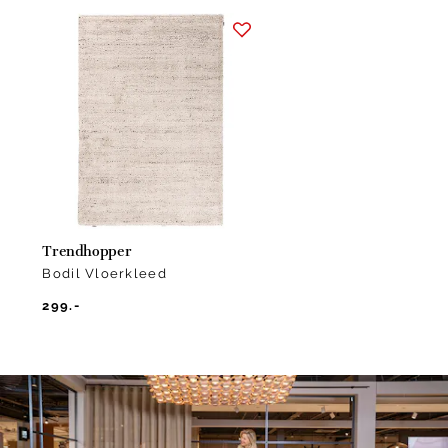
Item
1
of
1
Trendhopper
Bodil Vloerkleed
299.-