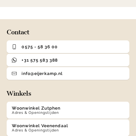
1
0
1
2
3
of
4
Contact
0575 - 58 36 00
+31 575 583 388
info@eijerkamp.nl
Winkels
Woonwinkel Zutphen
Adres & Openingstijden
Woonwinkel Veenendaal
Adres & Openingstijden