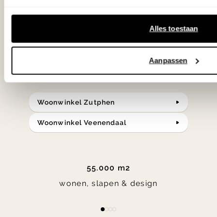
samengesteld met de mooiste
klassiekers en de nieuwste ontwerpen
Alles toestaan
in verrassende materialen en kleuren!
Aanpassen
Bekijk onze openingstijden en
bereken je route.
Woonwinkel Zutphen
Woonwinkel Veenendaal
55.000 m2
wonen, slapen & design
Item
item
item
item
item