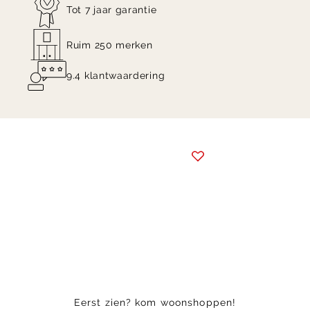
Tot 7 jaar garantie
Ruim 250 merken
9.4 klantwaardering
Item
1
of
2
Eerst zien? kom woonshoppen!