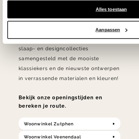
gezien op tv!
Alles toestaan
Wie kent het programma vtwonen
'Weer verliefd op je huis' niet? We
Aanpassen
hebben met liefde de mooiste woon-,
slaap- en designcollecties
samengesteld met de mooiste
klassiekers en de nieuwste ontwerpen
in verrassende materialen en kleuren!
Bekijk onze openingstijden en
bereken je route.
Woonwinkel Zutphen
Woonwinkel Veenendaal