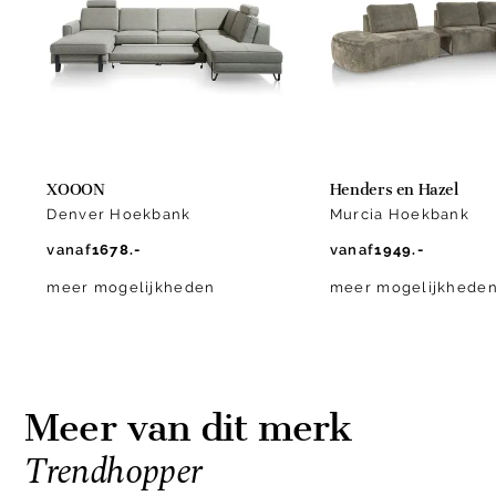
10
XOOON
Henders en Hazel
Denver Hoekbank
Murcia Hoekbank
vanaf
1678.-
vanaf
1949.-
meer mogelijkheden
meer mogelijkhede
Meer van dit merk
Trendhopper