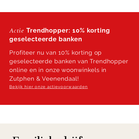
hoekziteiland aan de rechterzijde. De hoekbank is
uitgevoerd in stof nero met kleur grey. Tevens is
Viborg verkrijgbaar in diverse stoffen en
Actie
Trendhopper: 10% korting
uitvoeringen. Zo stel je de ideale zitbank naar
geselecteerde banken
wens samen.
Profiteer nu van 10% korting op
Vraag een offerte aan of kom proefzitten in onze
geselecteerde banken van Trendhopper
woonwinkels!
online en in onze woonwinkels in
Zutphen & Veenendaal!
Bekijk hier onze actievoorwaarden