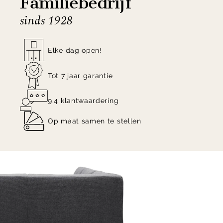
Familiebedrijf
sinds 1928
Elke dag open!
Tot 7 jaar garantie
9.4 klantwaardering
Op maat samen te stellen
Item
1
of
9