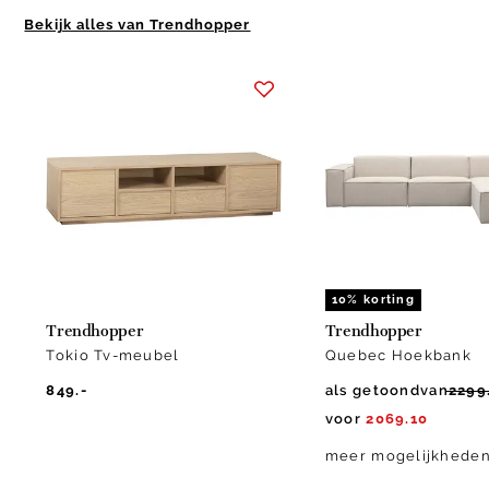
Bekijk alles van Trendhopper
Item
1
of
10
10% korting
Trendhopper
Trendhopper
Tokio Tv-meubel
Quebec Hoekbank
849.-
als getoond
van
2299
voor
2069.10
meer mogelijkhede