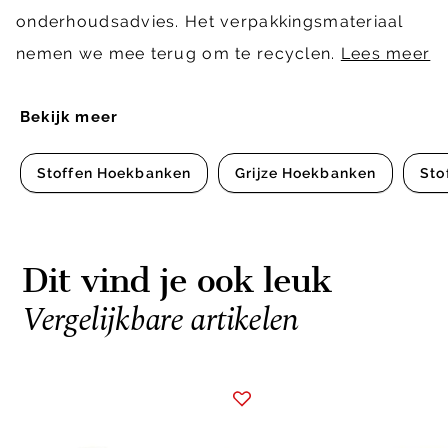
onderhoudsadvies. Het verpakkingsmateriaal
nemen we mee terug om te recyclen.
Lees meer
Bekijk meer
Stoffen Hoekbanken
Grijze Hoekbanken
Sto
Dit vind je ook leuk
Vergelijkbare artikelen
Item
1
of