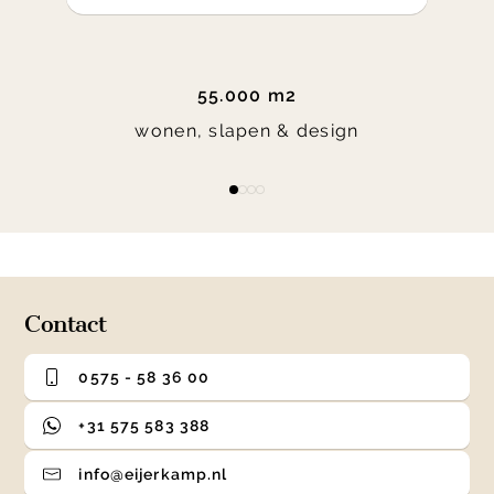
55.000 m2
wonen, slapen & design
Item
item
item
item
item
1
0
1
2
3
of
4
Contact
0575 - 58 36 00
+31 575 583 388
info@eijerkamp.nl