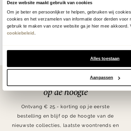
Deze website maakt gebruik van cookies
Om je beter en persoonlijker te helpen, gebruiken wij cooki
cookies en het verzamelen van informatie door derden voor 
gebruik te maken van onze website ga je hier mee akkoord. V
Banken
Hoekban
cookiebeleid
.
Item
1
Alles toestaan
of
10
Aanpassen
Als eerste
op de hoogte
Ontvang € 25.- korting op je eerste
bestelling en blijf op de hoogte van de
nieuwste collecties, laatste woontrends en