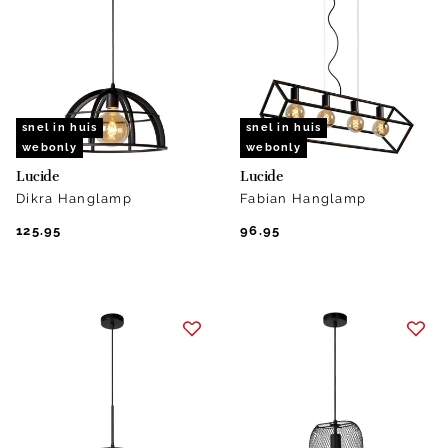
snel in huis
snel in huis
webonly
webonly
Lucide
Lucide
Dikra Hanglamp
Fabian Hanglamp
125.95
96.95