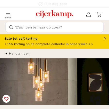
Skip to content
klanten beoordelen ons met een
9.4
menu
Submit search
Sale tot 70% korting
Slu
+ 10% korting op de complete collectie in onze winkels >
Hanglampen