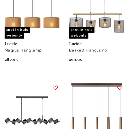
snel in huis
snel in huis
webonly
webonly
Lucide
Lucide
Magius Hanglamp
Baskett Hanglamp
287.95
193.95