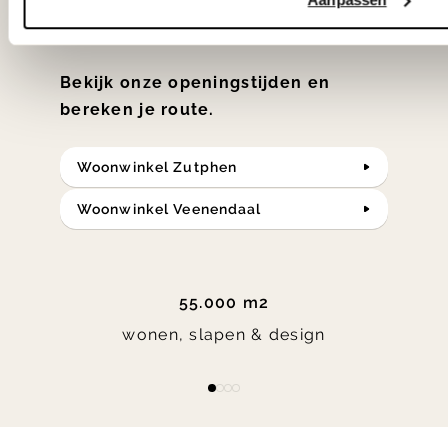
in verrassende materialen en kleuren!
Bekijk onze openingstijden en
bereken je route.
Woonwinkel Zutphen
Woonwinkel Veenendaal
55.000 m2
wonen, slapen & design
Item
item
item
item
item
1
0
1
2
3
of