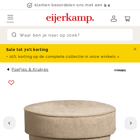
Skip to content
klanten beoordelen ons met een
9.4
menu
Submit search
Sale tot 70% korting
Slu
+ 10% korting op de complete collectie in onze winkels >
Poefjes & Krukjes