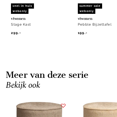
snel in huis
summer sale
webonly
webonly
vtwonen
vtwonen
Stage Kast
Pebble Bijzettafel
299.-
199.-
Meer van deze serie
Bekijk ook
Item
1
of