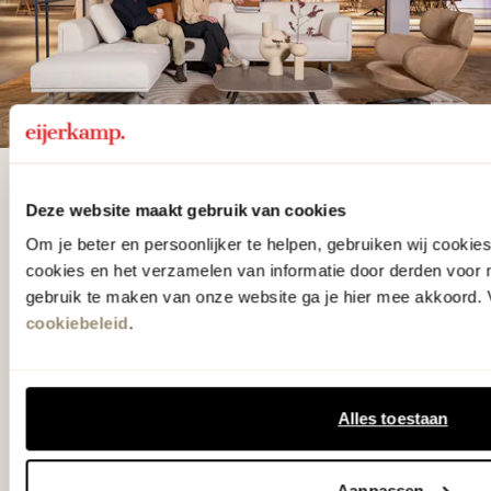
De woonwinkel
Deze website maakt gebruik van cookies
gezien op tv!
Om je beter en persoonlijker te helpen, gebruiken wij cooki
cookies en het verzamelen van informatie door derden voor 
gebruik te maken van onze website ga je hier mee akkoord. V
Wie kent het programma vtwonen
cookiebeleid
.
'Weer verliefd op je huis' niet? We
hebben met liefde de mooiste woon-,
slaap- en designcollecties
Alles toestaan
samengesteld met de mooiste
klassiekers en de nieuwste ontwerpen
Aanpassen