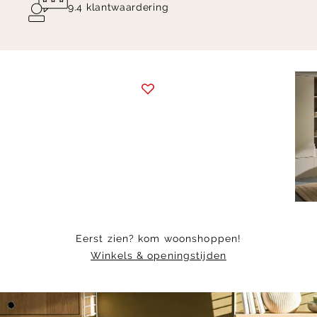
9.4 klantwaardering
Item
1
of
4
Eerst zien? kom woonshoppen!
Winkels & openingstijden