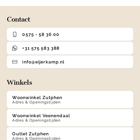
4
Contact
0575 - 58 36 00
+31 575 583 388
info@eijerkamp.nl
Winkels
Woonwinkel Zutphen
Adres & Openingstijden
Woonwinkel Veenendaal
Adres & Openingstijden
Outlet Zutphen
Adres & Openingstijden