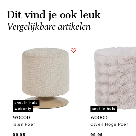
Dit vind je ook leuk
Vergelijkbare artikelen
Item
1
of
6
snel in huis
webonly
snel in huis
WOOOD
WOOOD
Islen Poef
Olven Hoge Poef
99.95
99.95