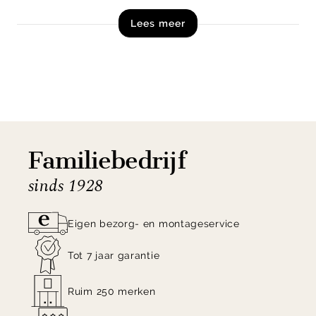
handige salontafel of als stijlvol accent in de
Lees meer
kamer.
Bestel poef Pearl XL uit de collectie van vtwonen
nu direct online!
Familiebedrijf
sinds 1928
Eigen bezorg- en montageservice
Tot 7 jaar garantie
Ruim 250 merken