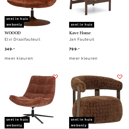
snel in huis
webonly
snel in huis
WOOOD
Kave Home
Elvi Draaifauteuil
Jan Fauteuil
349.-
799.-
meer kleuren
meer kleuren
snel in huis
snel in huis
webonly
webonly