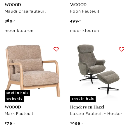
WOOOD
WOOOD
Maudi Draaifauteuil
Foon Fauteuil
369.-
499.-
meer kleuren
meer kleuren
snel in huis
webonly
snel in huis
WOOOD
Henders en Hazel
Mark Fauteuil
Lazaro Fauteuil + Hocker
279.-
1099.-