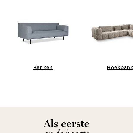
Banken
Hoekban
Item
1
of
10
Als eerste