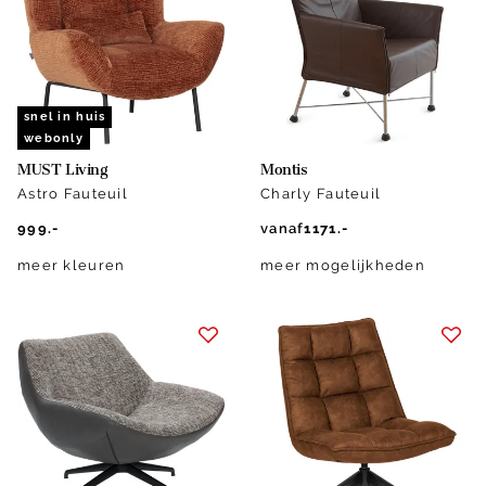
snel in huis
webonly
MUST Living
Montis
Astro Fauteuil
Charly Fauteuil
999.-
vanaf
1171.-
meer kleuren
meer mogelijkheden