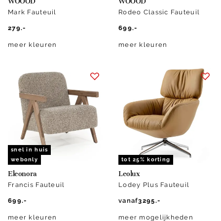
WOOOD
WOOOD
Mark Fauteuil
Rodeo Classic Fauteuil
279.-
699.-
meer kleuren
meer kleuren
snel in huis
webonly
tot 25% korting
Eleonora
Leolux
Francis Fauteuil
Lodey Plus Fauteuil
699.-
vanaf
3295.-
meer kleuren
meer mogelijkheden