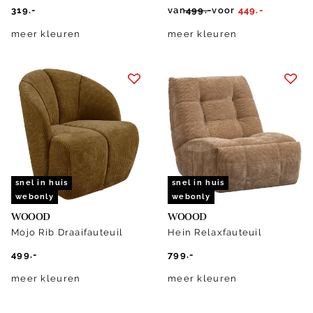
319.-
van
499.-
voor
449.-
meer kleuren
meer kleuren
snel in huis
snel in huis
webonly
webonly
WOOOD
WOOOD
Mojo Rib Draaifauteuil
Hein Relaxfauteuil
499.-
799.-
meer kleuren
meer kleuren