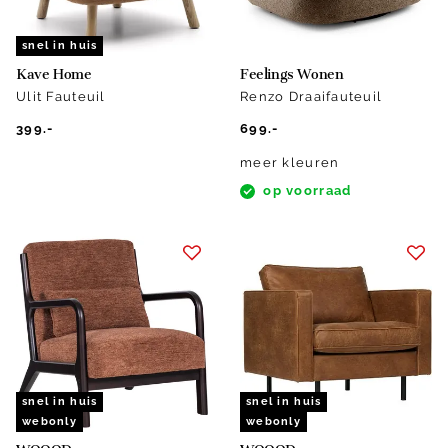
snel in huis
Kave Home
Feelings Wonen
Ulit Fauteuil
Renzo Draaifauteuil
399.-
699.-
meer kleuren
op voorraad
snel in huis
snel in huis
webonly
webonly