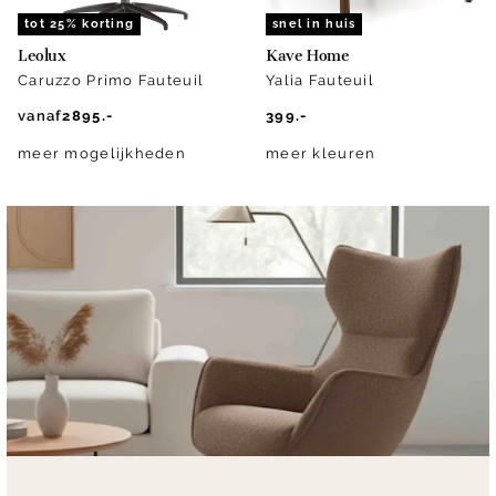
tot 25% korting
snel in huis
Leolux
Kave Home
Caruzzo Primo Fauteuil
Yalia Fauteuil
vanaf
2895.-
399.-
meer mogelijkheden
meer kleuren