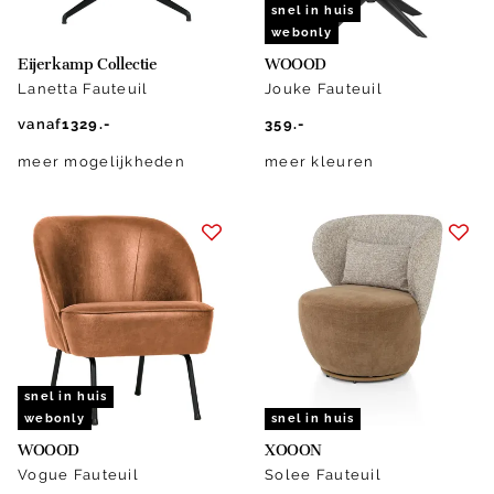
snel in huis
webonly
Eijerkamp Collectie
WOOOD
Lanetta Fauteuil
Jouke Fauteuil
vanaf
1329.-
359.-
meer mogelijkheden
meer kleuren
snel in huis
webonly
snel in huis
WOOOD
XOOON
Vogue Fauteuil
Solee Fauteuil