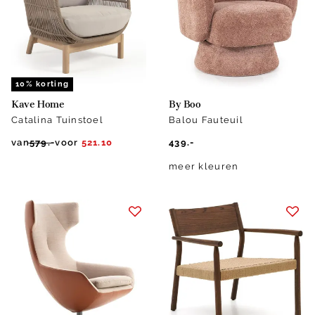
10% korting
Kave Home
By Boo
Catalina Tuinstoel
Balou Fauteuil
van
579.-
voor
521.10
439.-
meer kleuren