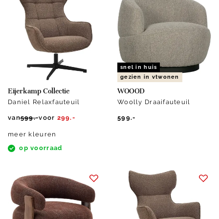
snel in huis
gezien in vtwonen
Eijerkamp Collectie
WOOOD
Daniel Relaxfauteuil
Woolly Draaifauteuil
van
599.-
voor
299.-
599.-
meer kleuren
op voorraad