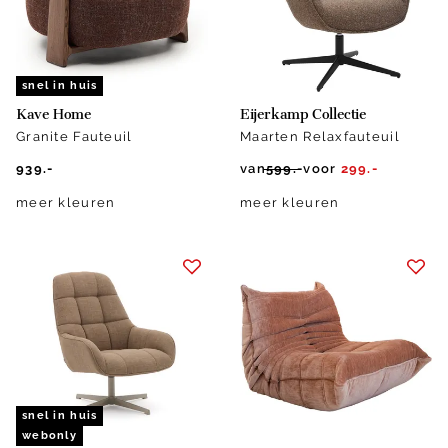
snel in huis
Kave Home
Eijerkamp Collectie
Granite Fauteuil
Maarten Relaxfauteuil
939.-
van
599.-
voor
299.-
meer kleuren
meer kleuren
snel in huis
webonly