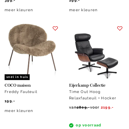
399.-
299.-
meer kleuren
meer kleuren
snel in huis
COCO maison
Eijerkamp Collectie
Freddy Fauteuil
Time Out Hoog
Relaxfauteuil + Hocker
199.-
van
2809.-
voor
2199.-
meer kleuren
op voorraad