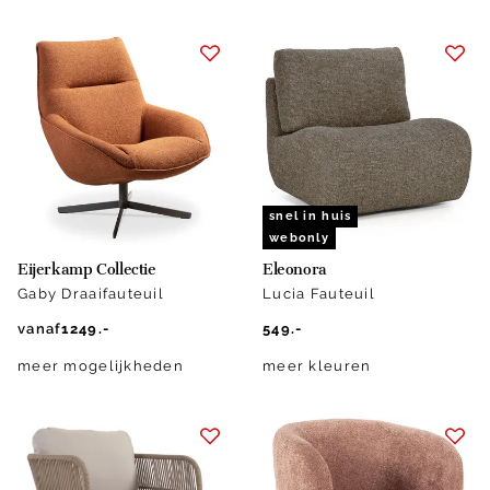
snel in huis
webonly
Eijerkamp Collectie
Eleonora
Gaby Draaifauteuil
Lucia Fauteuil
vanaf
1249.-
549.-
meer mogelijkheden
meer kleuren