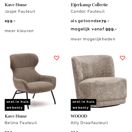
Kave Home
Eijerkamp Collectie
Jaspe Fauteuil
Candor Fauteuil
299.-
als getoond
1079.-
mogelijk vanaf
999.-
meer kleuren
meer mogelijkheden
snel in huis
snel in huis
webonly
webonly
Kave Home
WOOOD
Belina Fauteuil
Atty Draaifauteuil