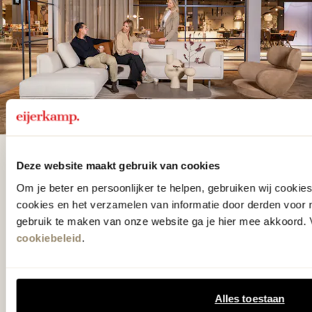
De woonwinkel
Deze website maakt gebruik van cookies
gezien op tv!
Om je beter en persoonlijker te helpen, gebruiken wij cooki
cookies en het verzamelen van informatie door derden voor 
gebruik te maken van onze website ga je hier mee akkoord. V
Wie kent het programma vtwonen
cookiebeleid
.
'Weer verliefd op je huis' niet? We
hebben met liefde de mooiste woon-,
Alles toestaan
slaap- en designcollecties