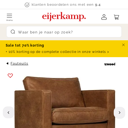
Skip to content
klanten beoordelen ons met een
9.4
menu
Submit search
Sale tot 70% korting
Slu
+ 10% korting op de complete collectie in onze winkels >
Fauteuils