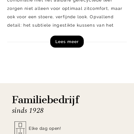
zorgen niet alleen voor optimaal zitcomfort, maar
ook voor een stoere, verfijnde look. Opvallend
detail: het subtiele ingestikte kussens van het
zitgedeelte dat wordt ondersteund door ranke
Lees meer
metalen pootjes. Deze stijlvolle fauteuil is tevens
verkrijgbaar in diverse kleuren en als 3-zitsbank en
2,5-zitsbank.
Shop fauteuil Rodeo Classic van BePureHome
online of bezoek onze woonwinkels!
Familiebedrijf
sinds 1928
Elke dag open!