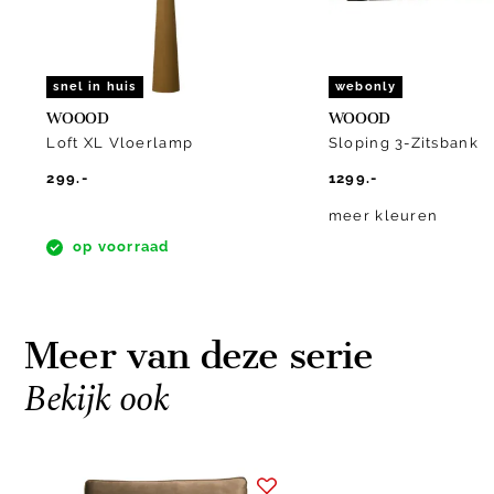
snel in huis
webonly
WOOOD
WOOOD
Loft XL Vloerlamp
Sloping 3-Zitsbank
299.-
1299.-
meer kleuren
op voorraad
Meer van deze serie
Bekijk ook
Item