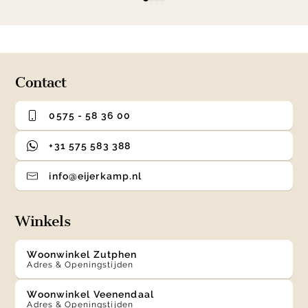
item
item
item
item
1
0
1
2
3
of
4
Contact
0575 - 58 36 00
+31 575 583 388
info@eijerkamp.nl
Winkels
Woonwinkel Zutphen
Adres & Openingstijden
Woonwinkel Veenendaal
Adres & Openingstijden