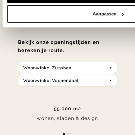
samengesteld met de mooiste
klassiekers en de nieuwste ontwerpen
Aanpassen
in verrassende materialen en kleuren!
Bekijk onze openingstijden en
bereken je route.
Woonwinkel Zutphen
Woonwinkel Veenendaal
55.000 m2
wonen, slapen & design
Item