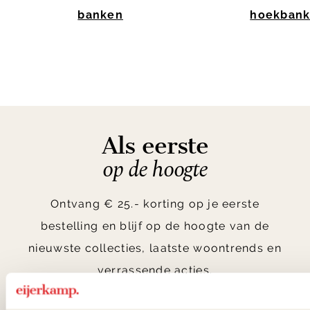
banken
hoekban
Item
1
of
10
Als eerste
op de hoogte
Ontvang € 25.- korting op je eerste
bestelling en blijf op de hoogte van de
nieuwste collecties, laatste woontrends en
verrassende acties.