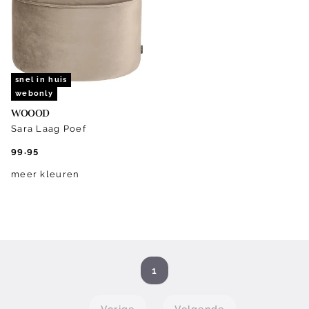
snel in huis
webonly
WOOOD
Sara Laag Poef
99.95
meer kleuren
1
Vorige
Volgende