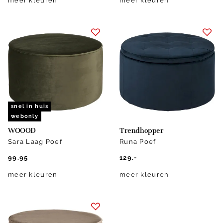
meer kleuren
meer kleuren
snel in huis
webonly
WOOOD
Trendhopper
Sara Laag Poef
Runa Poef
99.95
129.-
meer kleuren
meer kleuren