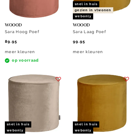
snel in huis
gezien in vtwonen
webonly
WOOOD
WOOOD
Sara Hoog Poef
Sara Laag Poef
89.95
99.95
meer kleuren
meer kleuren
op voorraad
snel in huis
snel in huis
webonly
webonly