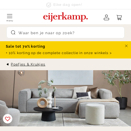
Skip to content
klanten beoordelen ons met een
9.4
menu
Submit search
Sale tot 70% korting
Slu
+ 10% korting op de complete collectie in onze winkels >
Poefjes & Krukjes