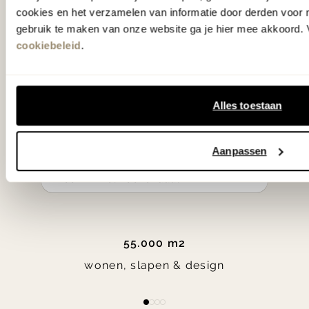
samengesteld met de mooiste
cookies en het verzamelen van informatie door derden voor 
klassiekers en de nieuwste ontwerpen
gebruik te maken van onze website ga je hier mee akkoord. V
cookiebeleid
.
in verrassende materialen en kleuren!
Bekijk onze openingstijden en
Alles toestaan
bereken je route.
Woonwinkel Zutphen
Aanpassen
Woonwinkel Veenendaal
55.000 m2
wonen, slapen & design
Item