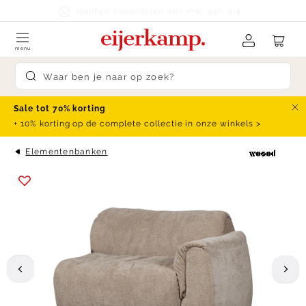
Skip to content
klanten beoordelen ons met een
9.4
menu
Submit search
Sale tot 70% korting
Slu
+ 10% korting op de complete collectie in onze winkels >
Elementenbanken