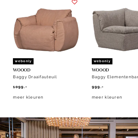
1
of
10
webonly
webonly
WOOOD
WOOOD
Baggy Draaifauteuil
Baggy Elementenba
1099.-
999.-
meer kleuren
meer kleuren