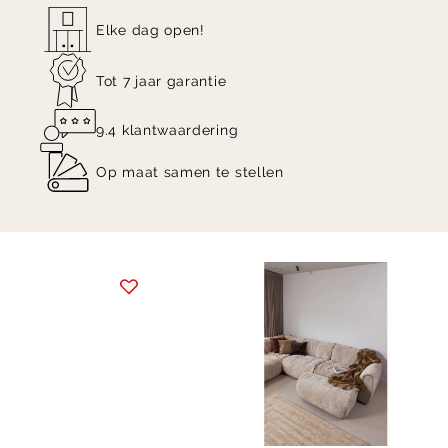
Elke dag open!
Tot 7 jaar garantie
9.4 klantwaardering
Op maat samen te stellen
Item
1
of
10