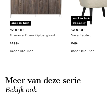
snel in huis
snel in huis
webonly
WOOOD
WOOOD
Gravure Open Opbergkast
Sara Fauteuil
1199.-
249.-
meer kleuren
meer kleuren
Meer van deze serie
Bekijk ook
Item