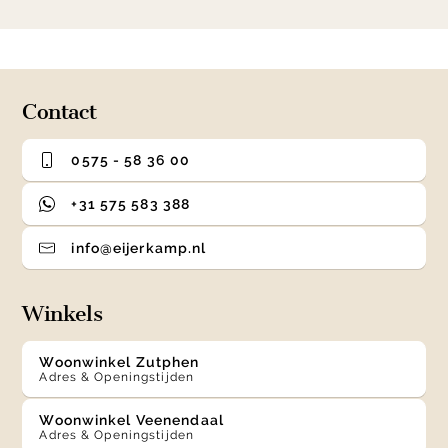
item
item
item
item
1
0
1
2
3
of
4
Contact
0575 - 58 36 00
+31 575 583 388
info@eijerkamp.nl
Winkels
Woonwinkel Zutphen
Adres & Openingstijden
Woonwinkel Veenendaal
Adres & Openingstijden