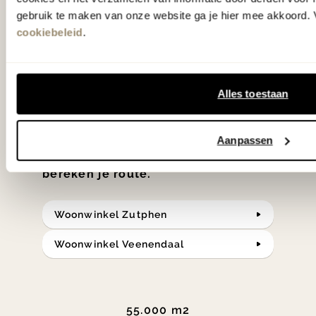
gebruik te maken van onze website ga je hier mee akkoord. V
hebben met liefde de mooiste woon-,
cookiebeleid
.
slaap- en designcollecties
samengesteld met de mooiste
klassiekers en de nieuwste ontwerpen
Alles toestaan
in verrassende materialen en kleuren!
Aanpassen
Bekijk onze openingstijden en
bereken je route.
Woonwinkel Zutphen
Woonwinkel Veenendaal
55.000 m2