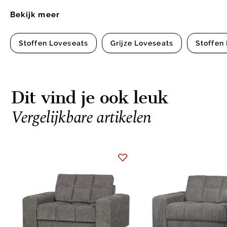
Bekijk meer
Stoffen Loveseats
Grijze Loveseats
Stoffen
Dit vind je ook leuk
Vergelijkbare artikelen
Item
1
of
4