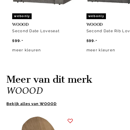
webonly
webonly
WOOOD
WOOOD
Second Date Loveseat
Second Date Rib Lo
599.-
599.-
meer kleuren
meer kleuren
Meer van dit merk
WOOOD
Bekijk alles van WOOOD
Item
1