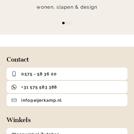
wonen, slapen & design
Item
item
item
item
item
1
0
1
2
3
of
4
Contact
0575 - 58 36 00
+31 575 583 388
info@eijerkamp.nl
Winkels