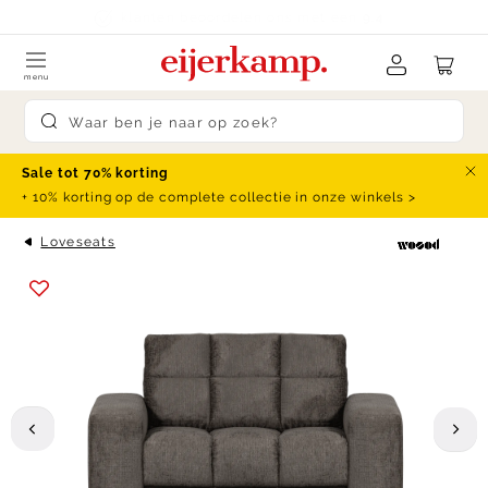
Skip to content
klanten beoordelen ons met een
9.4
menu
Submit search
Sale tot 70% korting
Slu
+ 10% korting op de complete collectie in onze winkels >
Loveseats