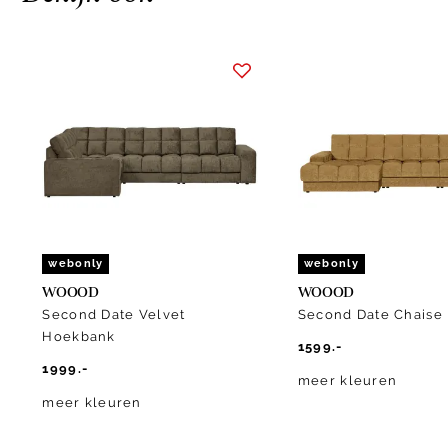
Item
1
of
10
webonly
webonly
WOOOD
WOOOD
Second Date Velvet
Second Date Chaise
Hoekbank
1599.-
1999.-
meer kleuren
meer kleuren