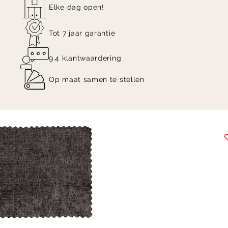
Elke dag open!
Tot 7 jaar garantie
9.4 klantwaardering
Op maat samen te stellen
Item
1
of
2