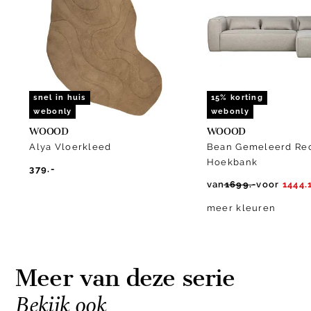
of
10
snel in huis
15% korting
webonly
webonly
WOOOD
WOOOD
Alya Vloerkleed
Bean Gemeleerd Re
Hoekbank
379.-
van
1699.-
voor
1444.
meer kleuren
Meer van deze serie
Bekijk ook