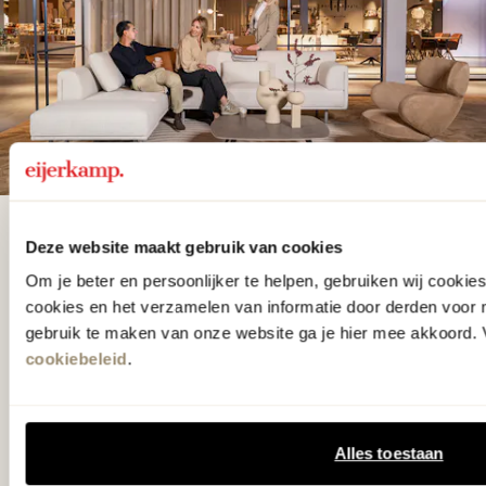
De woonwinkel
Deze website maakt gebruik van cookies
gezien op tv!
Om je beter en persoonlijker te helpen, gebruiken wij cooki
cookies en het verzamelen van informatie door derden voor 
gebruik te maken van onze website ga je hier mee akkoord. V
Wie kent het programma vtwonen
cookiebeleid
.
'Weer verliefd op je huis' niet? We
hebben met liefde de mooiste woon-,
slaap- en designcollecties
Alles toestaan