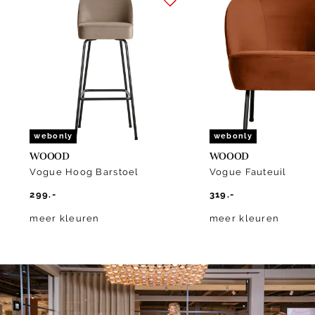
1
of
10
webonly
webonly
WOOOD
WOOOD
Vogue Hoog Barstoel
Vogue Fauteuil
299.-
319.-
meer kleuren
meer kleuren