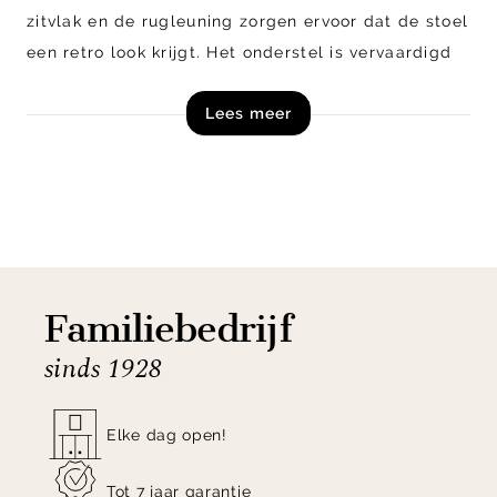
zitvlak en de rugleuning zorgen ervoor dat de stoel
een retro look krijgt. Het onderstel is vervaardigd
uit metalen, slanke poten. Barstoel Vogue is
Lees meer
verkrijgbaar in een hoge en lage versie. Mix en
match verschillende varianten uit de Vogue serie
met elkaar voor een unieke sfeer in je interieur.
Shop Barstoel Vogue van WOOOD direct online of
kom langs in onze woonwinkels!
Familiebedrijf
sinds 1928
Elke dag open!
Tot 7 jaar garantie