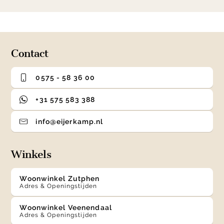
1
0
1
2
3
of
4
Contact
0575 - 58 36 00
+31 575 583 388
info@eijerkamp.nl
Winkels
Woonwinkel Zutphen
Adres & Openingstijden
Woonwinkel Veenendaal
Adres & Openingstijden