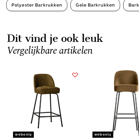
Polyester Barkrukken
Gele Barkrukken
Bar
Dit vind je ook leuk
Vergelijkbare artikelen
Item
1
of
3
webonly
webonly