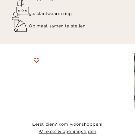
9.4 klantwaardering
Op maat samen te stellen
Item
1
of
7
Eerst zien? kom woonshoppen!
Winkels & openingstijden