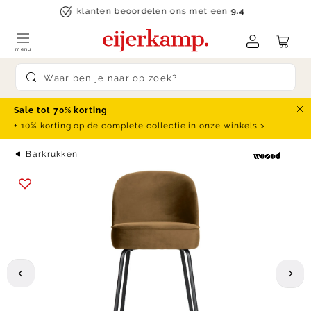
Skip to content
klanten beoordelen ons met een
9.4
menu
Submit search
Sale tot 70% korting
Slu
+ 10% korting op de complete collectie in onze winkels >
Barkrukken