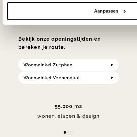
samengesteld met de mooiste
klassiekers en de nieuwste ontwerpen
Aanpassen
in verrassende materialen en kleuren!
Bekijk onze openingstijden en
bereken je route.
Woonwinkel Zutphen
Woonwinkel Veenendaal
55.000 m2
wonen, slapen & design
Item
item
item
item
item