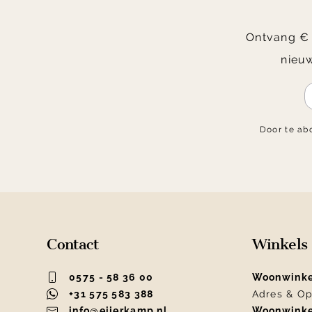
Ontvang € 2
nieuw
Door te ab
Contact
Winkels
0575 - 58 36 00
Woonwink
+31 575 583 388
Adres & Op
info@eijerkamp.nl
Woonwink