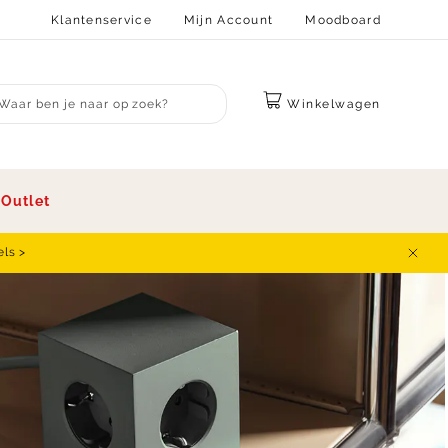
Klantenservice
Mijn Account
Moodboard
Winkelwagen
bmit search
s
Outlet
els >
Sluit