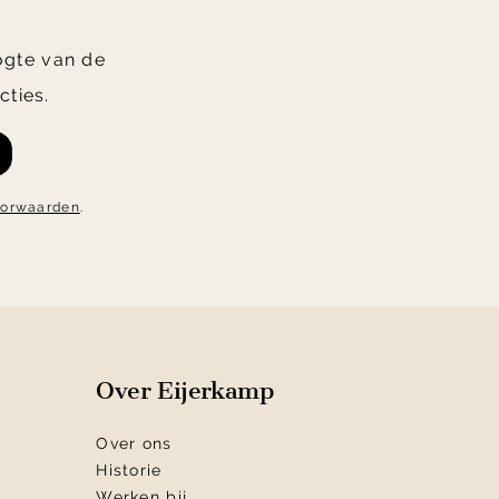
oogte van de
cties.
oorwaarden
.
Over Eijerkamp
Over ons
Historie
Werken bij