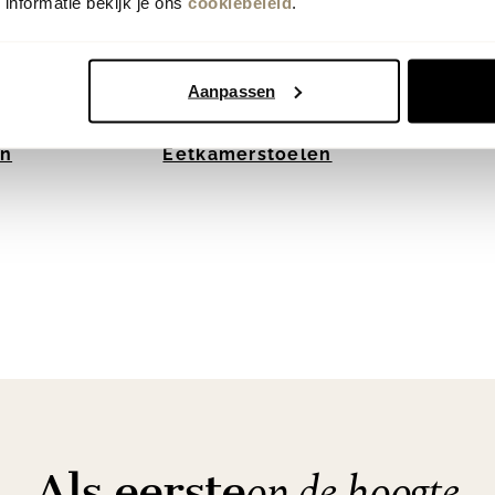
informatie bekijk je ons
cookiebeleid
.
Aanpassen
n
Eetkamerstoelen
op de hoogte
Als eerste