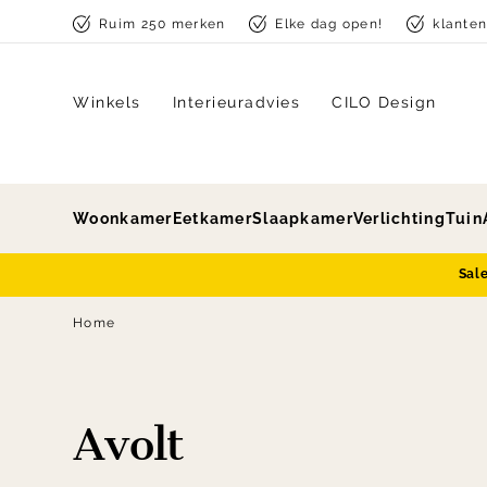
Skip to content
Ruim 250 merken
Elke dag open!
klante
Winkels
Interieuradvies
CILO Design
Woonkamer
Eetkamer
Slaapkamer
Verlichting
Tuin
Sal
Home
Avolt