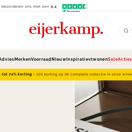
n beoordelen ons met een
9.4
Su
Advies
Merken
Voorraad
Nieuw
Inspiratie
vtwonen
Sale
Actie
e tot 70% korting
+ 10% korting op de complete collectie in onze wink