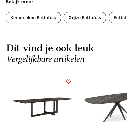
Bekijk meer
Keramieken Eettafels
Grijze Eettafels
Eettaf
Dit vind je ook leuk
Vergelijkbare artikelen
Item
1
of
3