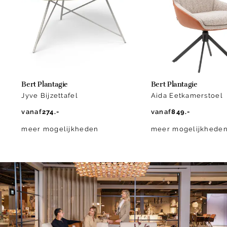
10
Bert Plantagie
Bert Plantagie
Jyve Bijzettafel
Aida Eetkamerstoel
vanaf
274.-
vanaf
849.-
meer mogelijkheden
meer mogelijkhede