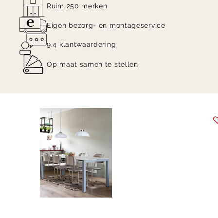
Ruim 250 merken
Eigen bezorg- en montageservice
9.4 klantwaardering
Op maat samen te stellen
Item
1
of
5