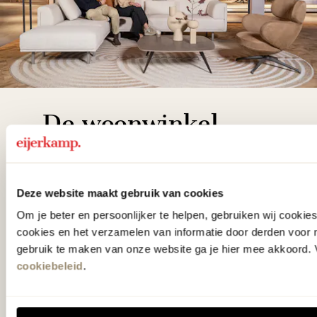
De woonwinkel
gezien op tv!
Wie kent het programma vtwonen
Deze website maakt gebruik van cookies
'Weer verliefd op je huis' niet? We
Om je beter en persoonlijker te helpen, gebruiken wij cooki
cookies en het verzamelen van informatie door derden voor 
hebben met liefde de mooiste woon-,
gebruik te maken van onze website ga je hier mee akkoord. V
slaap- en designcollecties
cookiebeleid
.
samengesteld met de mooiste
klassiekers en de nieuwste ontwerpen