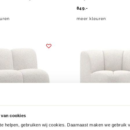
849.-
uren
meer kleuren
webonly
 van cookies
WOOOD
 te helpen, gebruiken wij cookies. Daarnaast maken we gebruik 
Zits Eetkamerbank
Mojo Hoek Eetkamer