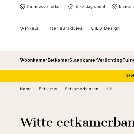
Skip to content
Ruim 250 merken
Elke dag open!
klante
Winkels
Interieuradvies
CILO Design
Woonkamer
Eetkamer
Slaapkamer
Verlichting
Tuin
Sal
Home
Eetkamer
Eetkamerbanken
Wit
Witte eetkamerba