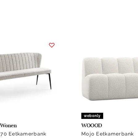
webonly
s Wonen
WOOOD
170 Eetkamerbank
Mojo Eetkamerbank