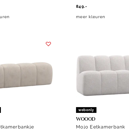
849.-
uren
meer kleuren
webonly
WOOOD
etkamerbankje
Mojo Eetkamerbank