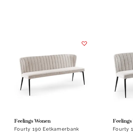
Feelings Wonen
Feeling
Fourty 190 Eetkamerbank
Fourty 