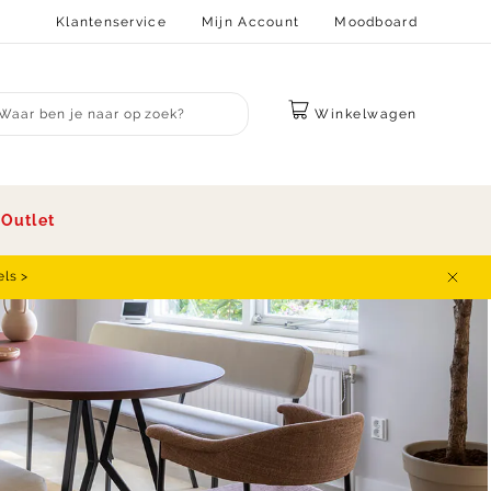
Klantenservice
Mijn Account
Moodboard
Winkelwagen
bmit search
s
Outlet
els >
Sluit