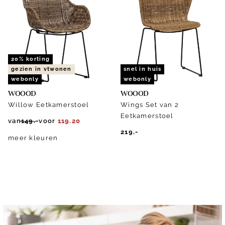
20% korting
gezien in vtwonen
snel in huis
webonly
webonly
WOOOD
WOOOD
Willow Eetkamerstoel
Wings Set van 2
Eetkamerstoel
van
149.-
voor
119.20
219.-
meer kleuren