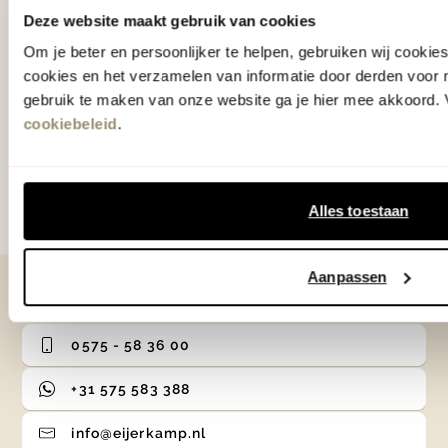
Deze website maakt gebruik van cookies
verrassende acties.
Om je beter en persoonlijker te helpen, gebruiken wij cooki
cookies en het verzamelen van informatie door derden voor 
gebruik te maken van onze website ga je hier mee akkoord. V
cookiebeleid
.
Aanmelden
Door te abonneren op onze nieuwsbrief, ga je akkoord
met onze
Algemene voorwaarden
.
Alles toestaan
Aanpassen
Contact
0575 - 58 36 00
+31 575 583 388
info@eijerkamp.nl