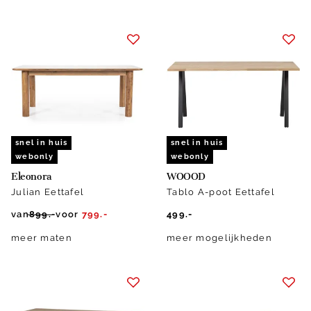
snel in huis
snel in huis
webonly
webonly
Eleonora
WOOOD
Julian Eettafel
Tablo A-poot Eettafel
van
899.-
voor
799.-
499.-
meer maten
meer mogelijkheden