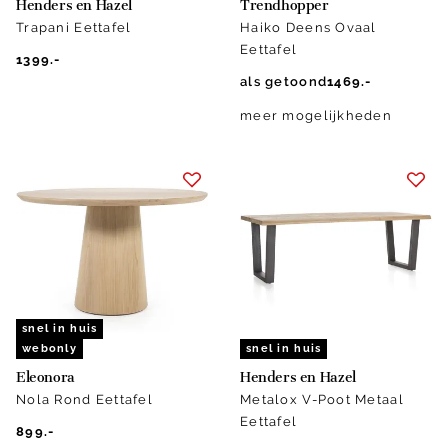
Henders en Hazel
Trendhopper
Trapani Eettafel
Haiko Deens Ovaal
Eettafel
1399.-
als getoond
1469.-
meer mogelijkheden
snel in huis
webonly
snel in huis
Eleonora
Henders en Hazel
Nola Rond Eettafel
Metalox V-Poot Metaal
Eettafel
899.-