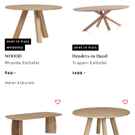
snel in huis
webonly
snel in huis
WOOOD
Henders en Hazel
Rhonda Eettafel
Trapani Eettafel
649.-
1499.-
meer kleuren