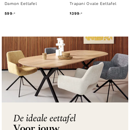
Damon Eettafel
Trapani Ovale Eettafel
599.-
1399.-
De ideale eettafel
Voor jouw