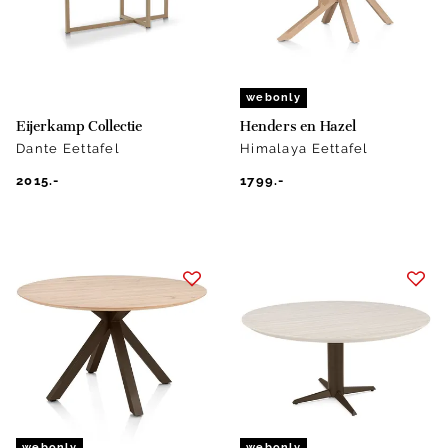
webonly
Eijerkamp Collectie
Henders en Hazel
Dante Eettafel
Himalaya Eettafel
2015.-
1799.-
webonly
webonly