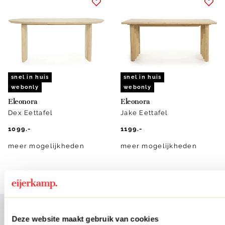
snel in huis
snel in huis
webonly
webonly
Eleonora
Eleonora
Dex Eettafel
Jake Eettafel
1099.-
1199.-
meer mogelijkheden
meer mogelijkheden
1
2
Deze website maakt gebruik van cookies