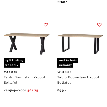
1259.-
25% korting
snel in huis
webonly
webonly
WOOOD
WOOOD
Tablo Boomstam X-poot
Tablo Boomstam U-poot
Eettafel
Eettafel
van
749.-
voor
561.75
699.-