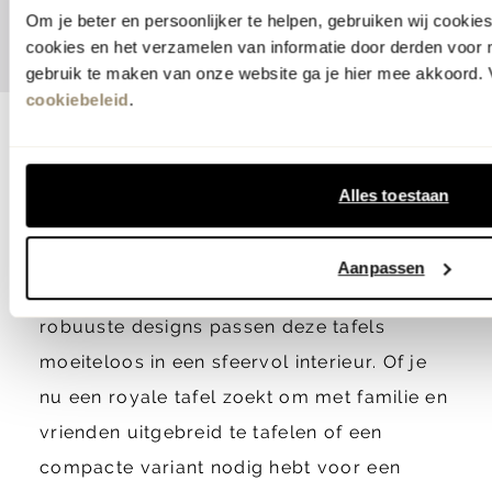
Om je beter en persoonlijker te helpen, gebruiken wij cooki
Vorige
Volgende
cookies en het verzamelen van informatie door derden voor 
gebruik te maken van onze website ga je hier mee akkoord. V
cookiebeleid
.
Landelijke eettafels
Alles toestaan
Een landelijke eettafel geeft je
eetkamer
een warme en gezellige uitstraling. Met
Aanpassen
natuurlijke materialen, zachte kleuren en
robuuste designs passen deze tafels
moeiteloos in een sfeervol interieur. Of je
nu een royale tafel zoekt om met familie en
vrienden uitgebreid te tafelen of een
compacte variant nodig hebt voor een