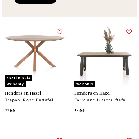
snel in huis
webonly
webonly
Henders en Hazel
Henders en Hazel
Trapani Rond Eettafel
Farmland Uitschuiftafel
1199.-
1499.-