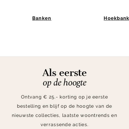
Banken
Hoekban
Item
1
of
10
Als eerste
op de hoogte
Ontvang € 25.- korting op je eerste
bestelling en blijf op de hoogte van de
nieuwste collecties, laatste woontrends en
verrassende acties.