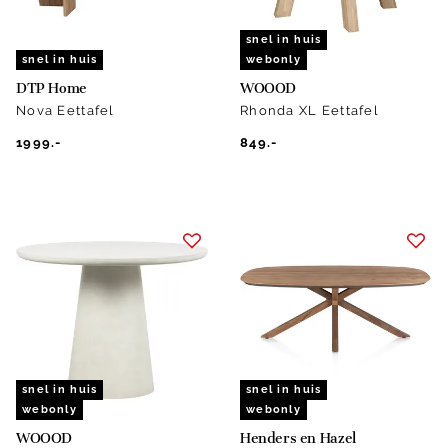
snel in huis
snel in huis
webonly
DTP Home
WOOOD
Nova Eettafel
Rhonda XL Eettafel
1999.-
849.-
snel in huis
snel in huis
webonly
webonly
WOOOD
Henders en Hazel