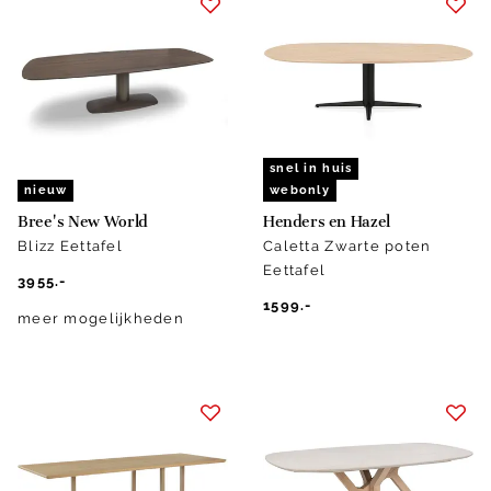
snel in huis
nieuw
webonly
Bree's New World
Henders en Hazel
Blizz Eettafel
Caletta Zwarte poten
Eettafel
3955.-
1599.-
meer mogelijkheden