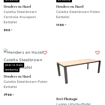
Henders en Hazel
Henders en Hazel
Caletta Steelbrown
Caletta Steelbrown Poten
Centrale Kruispoot
Eettafel
Eettafel
1199.-
999.-
snel in huis
webonly
Henders en Hazel
Caletta Steelbrown Poten
Eettafel
1699.-
Bert Plantagie
Lungo Uitschuiftafel