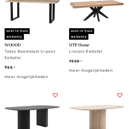
snel in huis
snel in huis
webonly
webonly
WOOOD
DTP Home
Tablo Boomstam U-poot
Lincoln Eettafel
Eettafel
2999.-
699.-
meer mogelijkheden
meer mogelijkheden