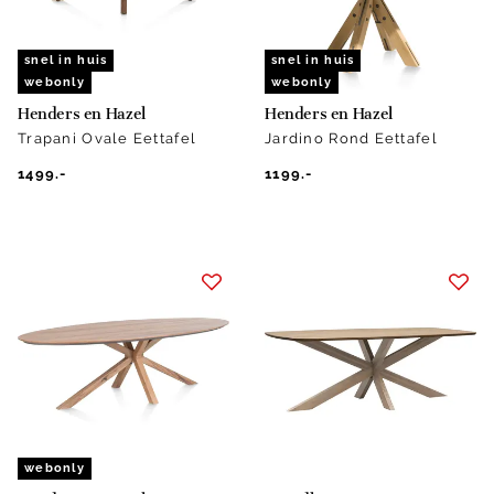
snel in huis
snel in huis
webonly
webonly
Henders en Hazel
Henders en Hazel
Trapani Ovale Eettafel
Jardino Rond Eettafel
1499.-
1199.-
webonly