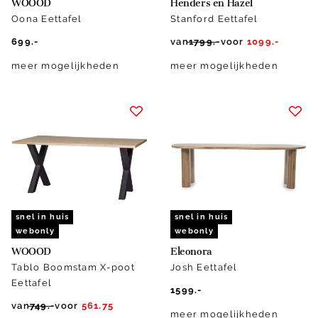
WOOOD
Henders en Hazel
Oona Eettafel
Stanford Eettafel
699.-
van
1799.-
voor
1099.-
meer mogelijkheden
meer mogelijkheden
snel in huis
snel in huis
webonly
webonly
WOOOD
Eleonora
Tablo Boomstam X-poot
Josh Eettafel
Eettafel
1599.-
van
749.-
voor
561.75
meer mogelijkheden