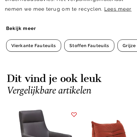
nemen we mee terug om te recyclen.
Lees meer
Bekijk meer
Vierkante Fauteuils
Stoffen Fauteuils
Grijze
Dit vind je ook leuk
Vergelijkbare artikelen
Item
1
of