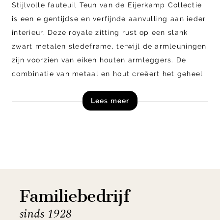
Stijlvolle fauteuil Teun van de Eijerkamp Collectie
is een eigentijdse en verfijnde aanvulling aan ieder
interieur. Deze royale zitting rust op een slank
zwart metalen sledeframe, terwijl de armleuningen
zijn voorzien van eiken houten armleggers. De
combinatie van metaal en hout creëert het geheel
een moderne en tijdloze uitstraling. Dankzij zijn
Lees meer
strakke lijnen en hoogwaardige afwerking is Teun
een opvallende blikvanger voor elke woonruimte.
Vraag een offerte aan voor fauteuil Teun uit de
Eijerkamp Collectie of bezoek Teun in onze
woonwinkel in Zutphen en ontdek alle
mogelijkheden!
Familiebedrijf
sinds 1928