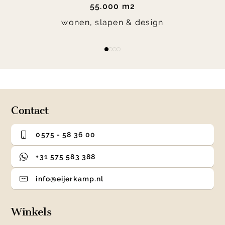
55.000 m2
wonen, slapen & design
Item
item
item
item
item
1
0
1
2
3
of
4
Contact
0575 - 58 36 00
+31 575 583 388
info@eijerkamp.nl
Winkels