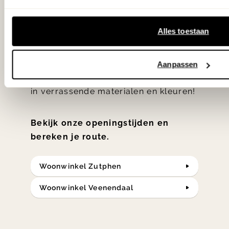
'Weer verliefd op je huis' niet? We
hebben met liefde de mooiste woon-,
Alles toestaan
slaap- en designcollecties
samengesteld met de mooiste
Aanpassen
klassiekers en de nieuwste ontwerpen
in verrassende materialen en kleuren!
Bekijk onze openingstijden en
bereken je route.
Woonwinkel Zutphen
Woonwinkel Veenendaal