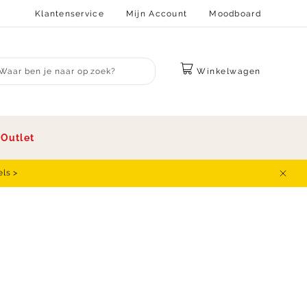
Klantenservice
Mijn Account
Moodboard
Winkelwagen
bmit search
s
Outlet
els >
Sluit