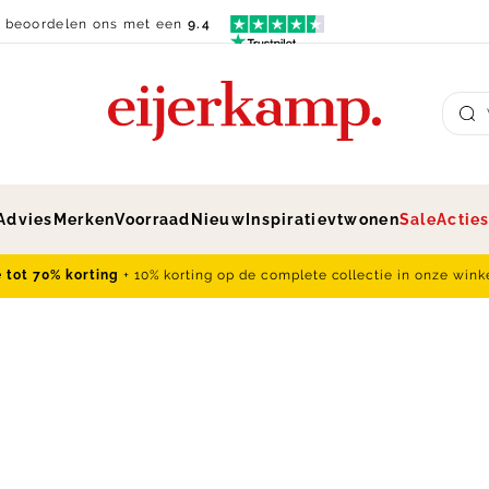
n beoordelen ons met een
9.4
Su
Advies
Merken
Voorraad
Nieuw
Inspiratie
vtwonen
Sale
Actie
e tot 70% korting
+ 10% korting op de complete collectie in onze wink