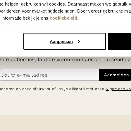
 te helpen, gebruiken wij cookies. Daarnaast maken we gebruik 
oor derden voor marketingdoeleinden. Door verder gebruik te ma
informatie bekijk je ons
cookiebeleid
.
op de hoogte
Als eerste
Aanpassen
5.- korting op je eerste bestelling en blijf op de h
ste collecties, laatste woontrends en verrassende a
Aanmelden
onneren op onze nieuwsbrief, ga je akkoord met onze
Algemene v