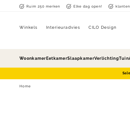
Skip to content
Ruim 250 merken
Elke dag open!
klante
Winkels
Interieuradvies
CILO Design
Woonkamer
Eetkamer
Slaapkamer
Verlichting
Tuin
Sal
Home