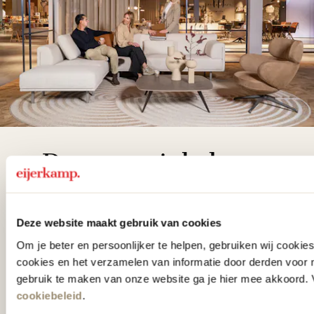
De woonwinkel
gezien op tv!
Deze website maakt gebruik van cookies
Wie kent het programma vtwonen
Om je beter en persoonlijker te helpen, gebruiken wij cooki
'Weer verliefd op je huis' niet? We
cookies en het verzamelen van informatie door derden voor 
hebben met liefde de mooiste woon-,
gebruik te maken van onze website ga je hier mee akkoord. V
slaap- en designcollecties
cookiebeleid
.