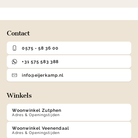
item
item
item
item
1
0
1
2
3
of
4
Contact
0575 - 58 36 00
+31 575 583 388
info@eijerkamp.nl
Winkels
Woonwinkel Zutphen
Adres & Openingstijden
Woonwinkel Veenendaal
Adres & Openingstijden