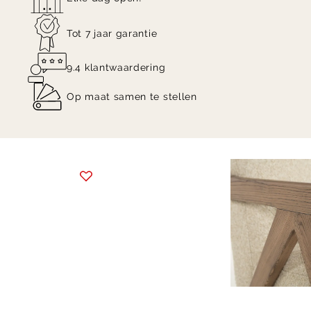
Tot 7 jaar garantie
9.4 klantwaardering
Op maat samen te stellen
Item
1
of
11