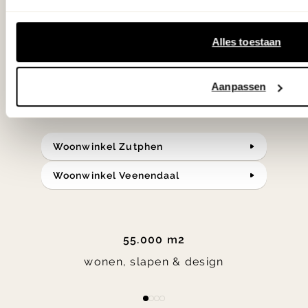
samengesteld met de mooiste
klassiekers en de nieuwste ontwerpen
Alles toestaan
in verrassende materialen en kleuren!
Aanpassen
Bekijk onze openingstijden en
bereken je route.
Woonwinkel Zutphen
Woonwinkel Veenendaal
55.000 m2
wonen, slapen & design
Item