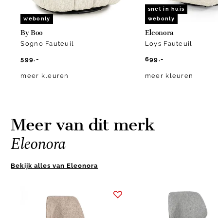
snel in huis
webonly
webonly
By Boo
Eleonora
Sogno Fauteuil
Loys Fauteuil
599.-
699.-
meer kleuren
meer kleuren
Meer van dit merk
Eleonora
Bekijk alles van Eleonora
Item
1
of