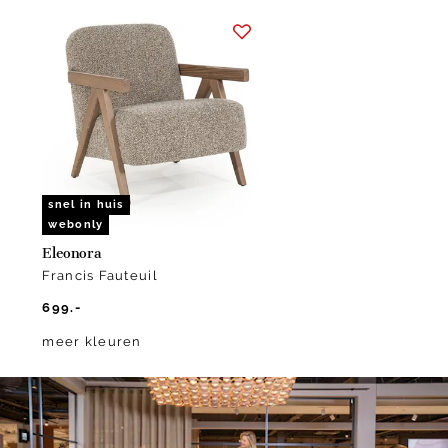
Item
1
of
1
snel in huis
webonly
Eleonora
Francis Fauteuil
699.-
meer kleuren