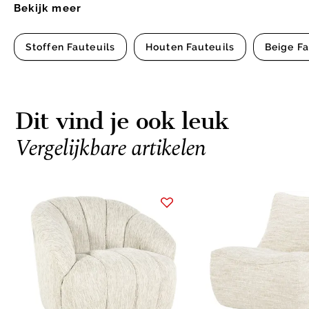
Bekijk meer
Stoffen Fauteuils
Houten Fauteuils
Beige Fa
Dit vind je ook leuk
Vergelijkbare artikelen
Item
1
of
10