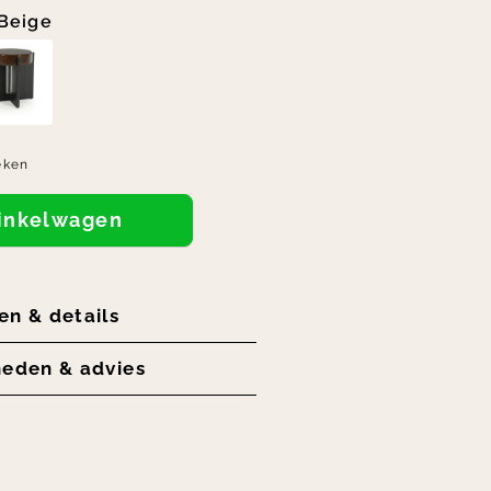
Beige
eken
winkelwagen
en & details
heden & advies