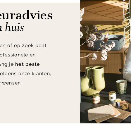
euradvies
n huis
en of op zoek bent
ofessionele en
vang je
het beste
olgens onze klanten,
nwensen.