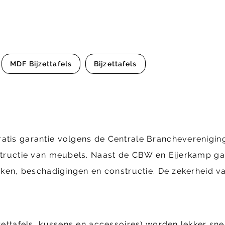
MDF Bijzettafels
Bijzettafels
ratis garantie volgens de Centrale Brancheverenig
structie van meubels. Naast de CBW en Eijerkamp gara
ekken, beschadigingen en constructie. De zekerheid va
jzettafels, kussens en accessoires) worden lekker sne