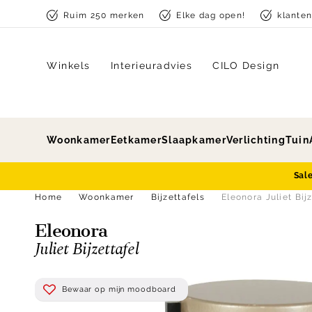
Skip to content
Ruim 250 merken
Elke dag open!
klante
Winkels
Interieuradvies
CILO Design
Woonkamer
Eetkamer
Slaapkamer
Verlichting
Tuin
Sal
Home
Woonkamer
Bijzettafels
Eleonora Juliet Bij
Eleonora
Juliet Bijzettafel
Bewaar op mijn moodboard