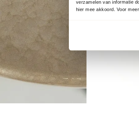
verzamelen van informatie d
hier mee akkoord. Voor meer 
Item
1
of
5