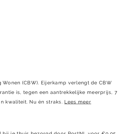
ing Wonen (CBW). Eijerkamp verlengt de CBW
ntie is, tegen een aantrekkelijke meerprijs, 7
n kwaliteit. Nu én straks.
Lees meer
l bij je thuis bezorgd door PostNL voor €9.95.