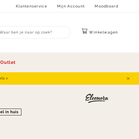
Klantenservice
Mijn Account
Moodboard
Winkelwagen
bmit search
s
Outlet
els >
Sluit
el in huis