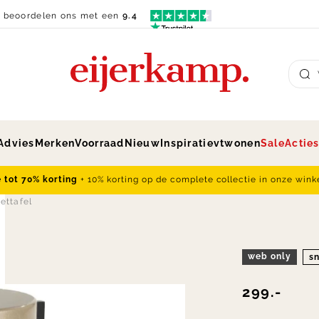
n beoordelen ons met een
9.4
Su
Advies
Merken
Voorraad
Nieuw
Inspiratie
vtwonen
Sale
Actie
e tot 70% korting
+ 10% korting op de complete collectie in onze wink
zettafel
web only
sn
299.-