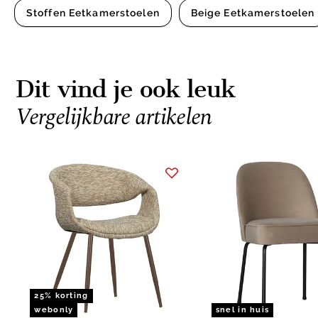
Stoffen Eetkamerstoelen
Beige Eetkamerstoelen
Dit vind je ook leuk
Vergelijkbare artikelen
Item
1
of
15
25% korting
webonly
snel in huis