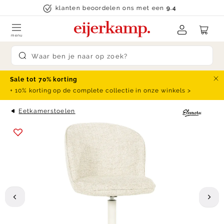
Skip to content
klanten beoordelen ons met een
9.4
menu
Submit search
Sale tot 70% korting
Slu
+ 10% korting op de complete collectie in onze winkels >
Eetkamerstoelen