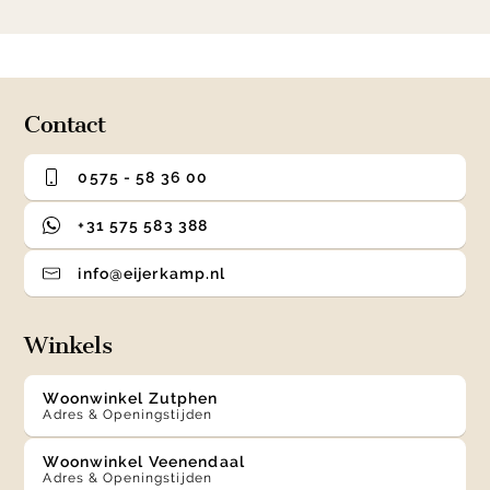
item
item
item
item
1
0
1
2
3
of
4
Contact
0575 - 58 36 00
+31 575 583 388
info@eijerkamp.nl
Winkels
Woonwinkel Zutphen
Adres & Openingstijden
Woonwinkel Veenendaal
Adres & Openingstijden