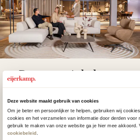
De woonwinkel
gezien op tv!
Deze website maakt gebruik van cookies
Wie kent het programma vtwonen
Om je beter en persoonlijker te helpen, gebruiken wij cooki
'Weer verliefd op je huis' niet? We
cookies en het verzamelen van informatie door derden voor 
hebben met liefde de mooiste woon-,
gebruik te maken van onze website ga je hier mee akkoord. V
slaap- en designcollecties
cookiebeleid
.