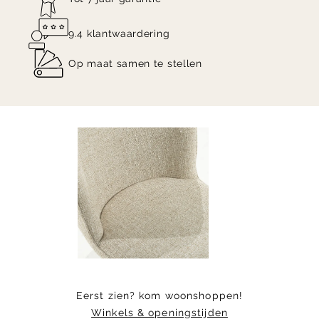
9.4 klantwaardering
Op maat samen te stellen
Item
1
of
16
Eerst zien? kom woonshoppen!
Winkels & openingstijden