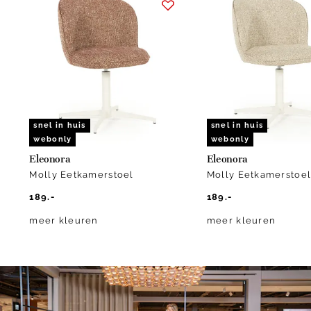
1
of
3
snel in huis
snel in huis
webonly
webonly
Eleonora
Eleonora
Molly Eetkamerstoel
Molly Eetkamerstoe
189.-
189.-
meer kleuren
meer kleuren