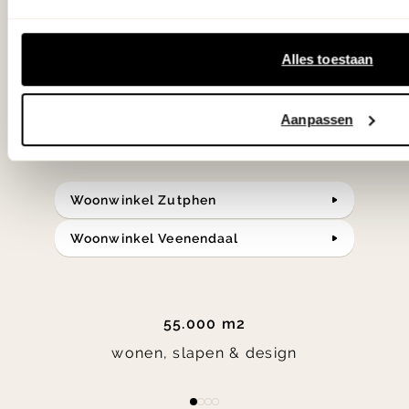
samengesteld met de mooiste
klassiekers en de nieuwste ontwerpen
Alles toestaan
in verrassende materialen en kleuren!
Aanpassen
Bekijk onze openingstijden en
bereken je route.
Woonwinkel Zutphen
Woonwinkel Veenendaal
55.000 m2
wonen, slapen & design
Item