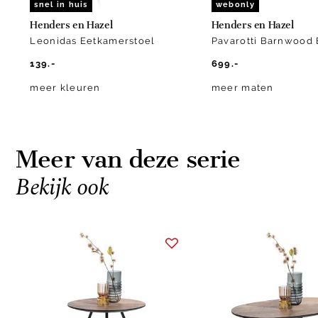
snel in huis
webonly
Henders en Hazel
Henders en Hazel
Leonidas Eetkamerstoel
Pavarotti Barnwood 
139.-
699.-
meer kleuren
meer maten
Meer van deze serie
Bekijk ook
Item
1
of
10