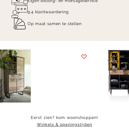
Eigen bezorg- en montageservice
9.4 klantwaardering
Op maat samen te stellen
Item
1
of
6
Eerst zien? kom woonshoppen!
Winkels & openingstijden