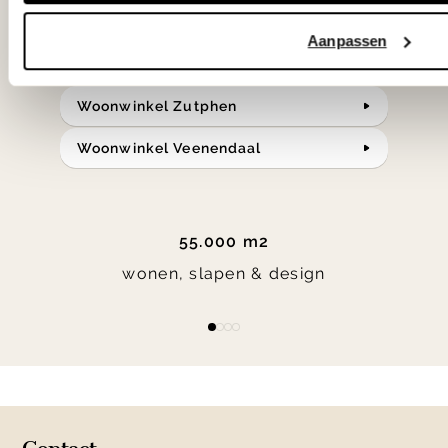
Bekijk onze openingstijden en
Aanpassen
bereken je route.
Woonwinkel Zutphen
Woonwinkel Veenendaal
55.000 m2
wonen, slapen & design
Item
item
item
item
item
1
0
1
2
3
of
4