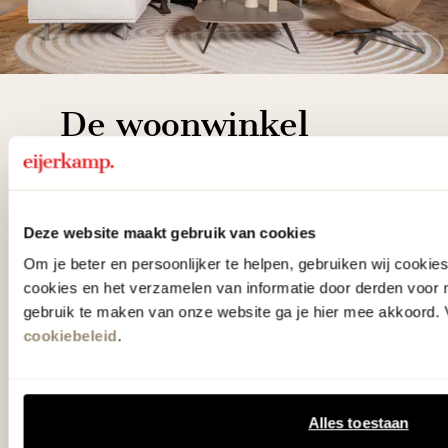
De woonwinkel
gezien op tv!
Wie kent het programma vtwonen
Deze website maakt gebruik van cookies
'Weer verliefd op je huis' niet? We
Om je beter en persoonlijker te helpen, gebruiken wij cooki
hebben met liefde de mooiste woon-,
cookies en het verzamelen van informatie door derden voor 
slaap- en designcollecties
gebruik te maken van onze website ga je hier mee akkoord. V
cookiebeleid
.
samengesteld met de mooiste
klassiekers en de nieuwste ontwerpen
in verrassende materialen en kleuren!
Alles toestaan