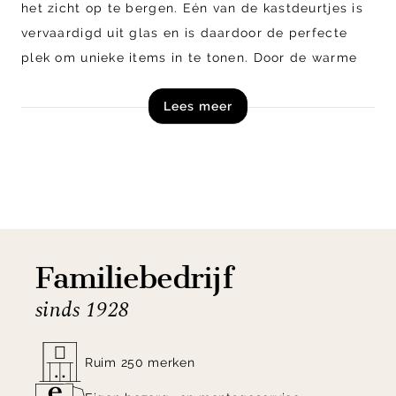
het zicht op te bergen. Eén van de kastdeurtjes is
vervaardigd uit glas en is daardoor de perfecte
plek om unieke items in te tonen. Door de warme
led verlichting achter de glazen ruit staat je
Lees meer
decoratie letterlijk in de spotlight. De Avalon
opbergkast is te verkrijgen in verschillende
uitvoeringen en diverse materialen.
Shop opbergkast Avalon van Henders en Hazel nu
online of bezoek onze woonwinkels in Zutphen en
Veenendaal.
Familiebedrijf
sinds 1928
Ruim 250 merken