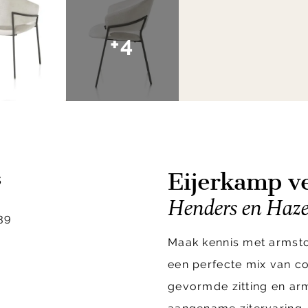
+4
Eijerkamp ve
s
Henders en Haze
39
Maak kennis met armsto
een perfecte mix van co
gevormde zitting en ar