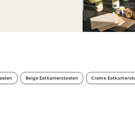
oelen
Beige Eetkamerstoelen
Creme Eetkamerst