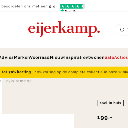
n beoordelen ons met een
9.4
Su
Advies
Merken
Voorraad
Nieuw
Inspiratie
vtwonen
Sale
Actie
e tot 70% korting
+ 10% korting op de complete collectie in onze wink
l Leyla Armstoel
snel in huis
199.-