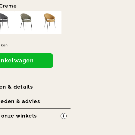
Creme
eken
winkelwagen
en & details
heden & advies
n onze winkels