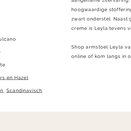
aangename zitervaring.
hoogwaardige stofferin
zwart onderstel. Naast 
creme is Leyla tevens v
Vulcano
Shop armstoel Leyla va
e
online of kom langs in 
te
rs en Hazel
rn
,
Scandinavisch