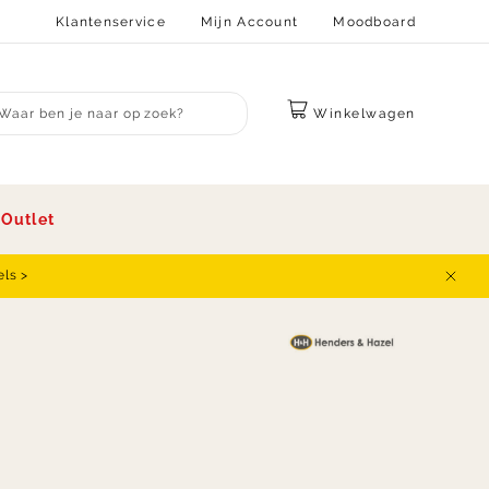
Klantenservice
Mijn Account
Moodboard
Winkelwagen
bmit search
s
Outlet
els >
Sluit