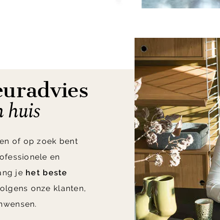
euradvies
n huis
en of op zoek bent
ofessionele en
vang je
het beste
olgens onze klanten,
nwensen.