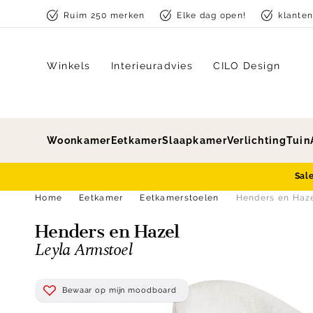
Skip to content
Ruim 250 merken
Elke dag open!
klante
Winkels
Interieuradvies
CILO Design
Woonkamer
Eetkamer
Slaapkamer
Verlichting
Tuin
Sal
Home
Eetkamer
Eetkamerstoelen
Henders en Haze
Henders en Hazel
Leyla Armstoel
Bewaar op mijn moodboard