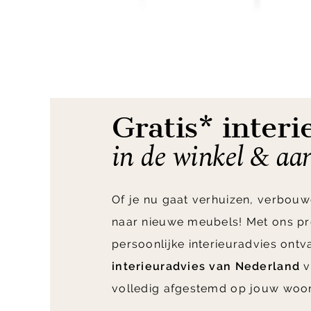
Item
1
of
8
Gratis* interi
in de winkel & aa
Of je nu gaat verhuizen, verbouw
naar nieuwe meubels! Met ons pr
persoonlijke interieuradvies ont
interieuradvies van Nederland
v
volledig afgestemd op jouw woo